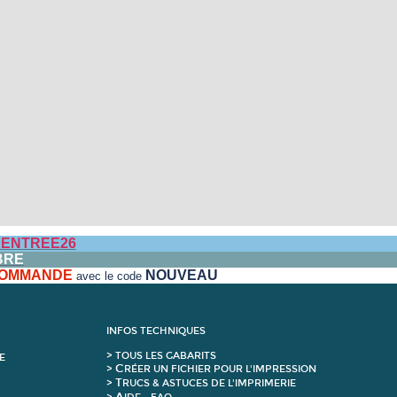
ENTREE26
BRE
 COMMANDE
NOUVEAU
avec le code
INFOS TECHNIQUES
>
T
OUS LES GABARITS
E
C
>
RÉER UN FICHIER POUR L'IMPRESSION
T
>
RUCS & ASTUCES DE L'IMPRIMERIE