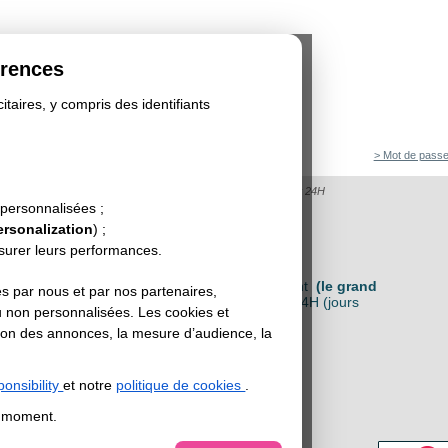
érences
itaires, y compris des identifiants
> Mot de passe
 24H
>
Flyer Classique 24H
>
Flyer Classique 135g brillant 24H
SSIQUE 135G BRILLANT 24H
 personnalisées ;
ersonalization
) ;
esurer leurs performances.
LASSIQUE 135G BRILLANT 24H
rapide vos flyers sur papier 135g couché brillant
(le grand
s par nous et par nos partenaires,
pour la distribution de flyers) :
livraison en 24H (jours
u non personnalisées. Les cookies et
sation des annonces, la mesure d’audience, la
 LE FORMAT
:
onsibility
et notre
politique de cookies
.
t moment.