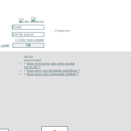
Me connecter
...Chargement..
> Créer mon compte
 oublié
DEVIS
personnalisé
>
Vous ne trouvez pas votre produit
sur le site ?
>
Vous avez une demande spécifique ?
>
Vous avez une commande multiple ?