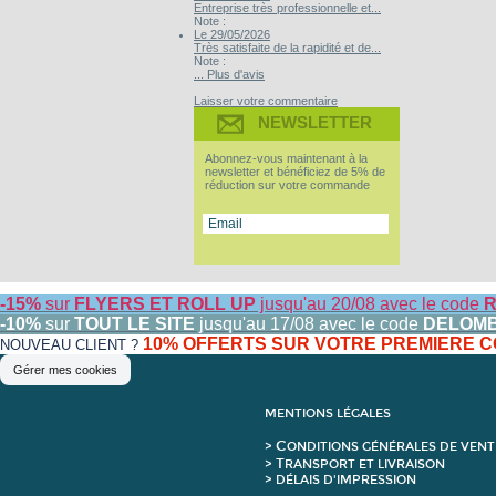
Entreprise très professionnelle et...
Note :
Le 29/05/2026
Très satisfaite de la rapidité et de...
Note :
... Plus d'avis
Laisser votre commentaire
NEWSLETTER
Abonnez-vous maintenant à la
newsletter et bénéficiez de 5% de
réduction sur votre commande
-15%
sur
FLYERS ET ROLL UP
jusqu'au 20/08 avec le code
R
-10%
sur
TOUT LE SITE
jusqu'au 17/08 avec le code
DELOM
10% OFFERTS SUR VOTRE PREMIERE
NOUVEAU CLIENT ?
Gérer mes cookies
MENTIONS LÉGALES
C
>
ONDITIONS GÉNÉRALES DE VENT
T
>
RANSPORT ET LIVRAISON
> DÉLAIS D'IMPRESSION