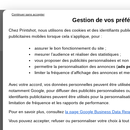
Continuer sans accepter
Gestion de vos préf
Chez Printshot, nous utilisons des cookies et des identifiants public
publicitaires mobiles lorsque cela s’applique, pour :
Impression papier
Grand Format
Stand/PLV
Objet Publicitaire
assurer le bon fonctionnement du site ;
Banderole & bâche
Enseigne
mesurer l’audience et réaliser des statistiques ;
Impression en ligne
>
IMPRESSION 24H
>
Flyer
Demande de devis
FLYER CLA
vous proposer des publicités personnalisées et non
Echantillons
DEVIS PERSONNALISÉ
Revendeurs
permettre la personnalisation des annonces (
ads p
limiter la fréquence d’affichage des annonces et m
REVENDEURS
FLYER C
Impression 
Avec votre accord, vos données personnelles peuvent être utilisée
Spécial Elections
classique 
notamment Google, pour diffuser des publicités personnalisées o
ouvrés).
IMPRESSION 24H
identifiants publicitaires peuvent être utilisés pour la personnali
limitation de fréquence et les rapports de performance.
Carte de visite
> CHOISIR
Pour en savoir plus, consultez
la page Google Business Data Resp
Carterie
Carte Indéchirable
Carte de correspondance
Cartes postales
Marque-pages
Carte de Fidélité
Carte PVC
Carte & faire-part
Vous pouvez accepter, refuser ou personnaliser votre choix à tou
Flyer & Dépliant
Flyer
Flyer rond
Dépliant
Chemise à rabats
Flyer indéchirable
Affiche