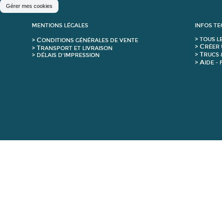
Gérer mes cookies
MENTIONS LÉGALES
INFOS T
C
>
T
OUS L
>
ONDITIONS GÉNÉRALES DE VENTE
C
>
RÉER 
T
>
RANSPORT ET LIVRAISON
T
>
RUCS 
> DÉLAIS D'IMPRESSION
A
>
IDE -