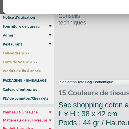
Aide
Affiche Petit Format
Affiche à l'unité
Affiche Grand Format
au choix
Brochure/Catalogue
Brochure piquée
Brochure dos carré collé
Brochure spirale
Conseils
Notice d'utilisation
techniques
Fourniture de bureau
Enveloppe
Papier à lettres
Chemise à rabats
Bloc-notes encollé
Carnets Autocopiants
Magnétique sur mesure
Sous main
Adhésif
Etiquette autocollante
Sticker Rond
Adhésif sur-mesure
Sticker Vitrine
NEW !
Restaurant
Menu
Set de table
Etui à cigarettes
Porte Addition
Menu Panneau
NEW !
Calendrier 2027
Carte de voeux 2027
Produit de fin d'année
PACKAGING / EMBALLAGE
Sac coton Tote Bag Economique
Cadeau d'entreprise
15 Couleurs de tissus
PLV de comptoir/Chevalets
Sac shopping coton a
L x H : 38 x 42 cm
Panneau & Enseigne
Panneau de chantier
Panneau immobilier
Enseigne Publicitaire
Poids : 44 gr / Haute
Matière rigide Sur-Mesure
Dibond
Plexiglass
PVC
Aquilux
NEW !
Produit Spécialisé