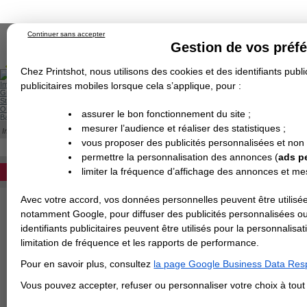
Continuer sans accepter
Gestion de vos préf
Chez Printshot, nous utilisons des cookies et des identifiants public
Impression papier
publicitaires mobiles lorsque cela s’applique, pour :
Grand Format
Stand/PLV
Objet Publicitaire
assurer le bon fonctionnement du site ;
Banderole & bâche
Enseigne
mesurer l’audience et réaliser des statistiques ;
Impression en ligne
>
Objets Publicitaires
>
Sacs
>
Sac Coton Totebag Economiqu
Demande de devis
SAC COTON TOTEBAG ECONOMIQUE 10
vous proposer des publicités personnalisées et non
Echantillons
DEVIS PERSONNALISÉ
Revendeurs
permettre la personnalisation des annonces (
ads p
Tote Bag personnalisé : 15 Couleurs de tis
limiter la fréquence d’affichage des annonces et m
REVENDEURS
50 exemplaires
Couleur du Tissu
Avec votre accord, vos données personnelles peuvent être utilisée
Spécial Elections
notamment Google, pour diffuser des publicités personnalisées o
Couleur d'impression
IMPRESSION 24H
identifiants publicitaires peuvent être utilisés pour la personnali
limitation de fréquence et les rapports de performance.
Carte de visite
Pour en savoir plus, consultez
la page Google Business Data Resp
Carterie
>
Vous avez une command
Carte Indéchirable
Carte de correspondance
Cartes postales
Marque-pages
Carte de Fidélité
Carte PVC
Carte & faire-part
Vous pouvez accepter, refuser ou personnaliser votre choix à tou
Flyer & Dépliant
Flyer
Flyer rond
Dépliant
Chemise à rabats
Flyer indéchirable
Affiche