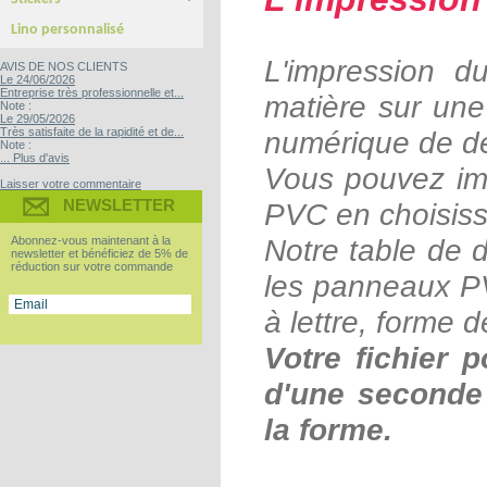
Yupo Tako : le sticker sans colle
Bubble free : Le sticker sans bulle
Lino personnalisé
L'impression d
AVIS DE NOS CLIENTS
Le 24/06/2026
Entreprise très professionnelle et...
matière sur une
Note :
Le 29/05/2026
Très satisfaite de la rapidité et de...
numérique de de
Note :
... Plus d'avis
Vous pouvez im
Laisser votre commentaire
NEWSLETTER
PVC en choisissa
Abonnez-vous maintenant à la
Notre table de
newsletter et bénéficiez de 5% de
réduction sur votre commande
les panneaux PV
à lettre, forme 
Votre fichier 
d'une seconde 
la forme.