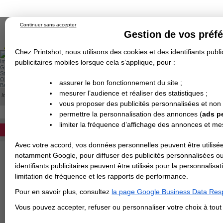
Continuer sans accepter
Gestion de vos préf
Chez Printshot, nous utilisons des cookies et des identifiants public
Impression papier
publicitaires mobiles lorsque cela s’applique, pour :
Grand Format
Stand/PLV
Objet Publicitaire
assurer le bon fonctionnement du site ;
Banderole & bâche
Enseigne
mesurer l’audience et réaliser des statistiques ;
Impression en ligne
>
Matière rigide Sur-Mesure
>
PVC
Demande de devis
vous proposer des publicités personnalisées et non
Echantillons
Revendeurs
DEVIS PERSONNALISÉ
permettre la personnalisation des annonces (
ads p
PANNEAU PVC Forex
limiter la fréquence d’affichage des annonces et m
Impression sur-mesure de panneaux P
REVENDEURS
en fonction du format que vous aurez c
Avec votre accord, vos données personnelles peuvent être utilisée
Spécial Elections
notamment Google, pour diffuser des publicités personnalisées o
identifiants publicitaires peuvent être utilisés pour la personnali
IMPRESSION 24H
limitation de fréquence et les rapports de performance.
Carte de visite
Pour en savoir plus, consultez
la page Google Business Data Resp
Carterie
Carte Indéchirable
Carte de correspondance
Cartes postales
Marque-pages
Carte de Fidélité
Carte PVC
Carte & faire-part
Vous pouvez accepter, refuser ou personnaliser votre choix à tou
Flyer & Dépliant
Flyer
Flyer rond
Dépliant
Chemise à rabats
Flyer indéchirable