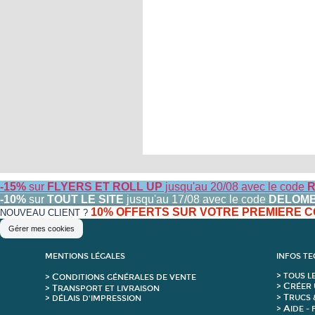
-15%
sur
FLYERS ET ROLL UP
jusqu'au 20/08 avec le code
R
-10%
sur
TOUT LE SITE
jusqu'au 17/08 avec le code
DELOM
10% OFFERTS SUR VOTRE PREMIERE
NOUVEAU CLIENT ?
Gérer mes cookies
MENTIONS LÉGALES
INFOS T
C
>
T
OUS L
>
ONDITIONS GÉNÉRALES DE VENTE
C
>
RÉER 
T
>
RANSPORT ET LIVRAISON
T
>
RUCS 
> DÉLAIS D'IMPRESSION
A
>
IDE -