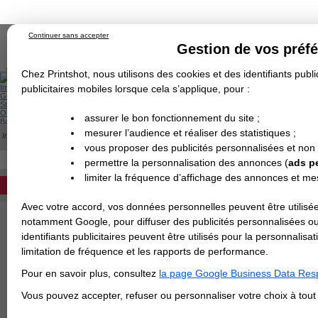
Continuer sans accepter
Gestion de vos préf
Chez Printshot, nous utilisons des cookies et des identifiants public
Impression papier
publicitaires mobiles lorsque cela s’applique, pour :
Grand Format
Stand/PLV
Objet Publicitaire
assurer le bon fonctionnement du site ;
Banderole & bâche
Enseigne
mesurer l’audience et réaliser des statistiques ;
Impression en ligne
>
Confiseries
Demande de devis
vous proposer des publicités personnalisées et non
Echantillons
Revendeurs
DEVIS PERSONNALISÉ
permettre la personnalisation des annonces (
ads p
CONFISERIES PERSONNA
limiter la fréquence d’affichage des annonces et m
REVENDEURS
Découvrez notre nouvelles gamme de confi
Avec votre accord, vos données personnelles peuvent être utilisée
Spécial Elections
images !
notamment Google, pour diffuser des publicités personnalisées o
identifiants publicitaires peuvent être utilisés pour la personnali
IMPRESSION 24H
limitation de fréquence et les rapports de performance.
Carte de visite
Pour en savoir plus, consultez
la page Google Business Data Resp
Carterie
Carte Indéchirable
Carte de correspondance
Cartes postales
Marque-pages
Carte de Fidélité
Carte PVC
Carte & faire-part
Vous pouvez accepter, refuser ou personnaliser votre choix à tou
Flyer & Dépliant
Flyer
Flyer rond
Dépliant
Chemise à rabats
Flyer indéchirable