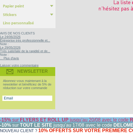
Poster & Affiche papier
Photo sur plexiglass
Photo sur aluminium
Photo sur PVC
Tableau imprimé Veleda
Papier peint
Papier Peint autocollant
Papier peint Pré-encollé
Stickers
Yupo Tako : le sticker sans colle
Bubble free : Le sticker sans bulle
Lino personnalisé
AVIS DE NOS CLIENTS
Le 24/06/2026
Entreprise très professionnelle et...
Note :
Le 29/05/2026
Très satisfaite de la rapidité et de...
Note :
... Plus d'avis
Laisser votre commentaire
NEWSLETTER
Abonnez-vous maintenant à la
newsletter et bénéficiez de 5% de
réduction sur votre commande
-15%
sur
FLYERS ET ROLL UP
jusqu'au 20/08 avec le code
R
-10%
sur
TOUT LE SITE
jusqu'au 17/08 avec le code
DELOM
10% OFFERTS SUR VOTRE PREMIERE
NOUVEAU CLIENT ?