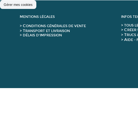
Gérer mes cookies
MENTIONS LÉGALES
INFOS T
C
>
T
OUS L
>
ONDITIONS GÉNÉRALES DE VENTE
C
>
RÉER 
T
>
RANSPORT ET LIVRAISON
T
>
RUCS 
> DÉLAIS D'IMPRESSION
A
>
IDE -