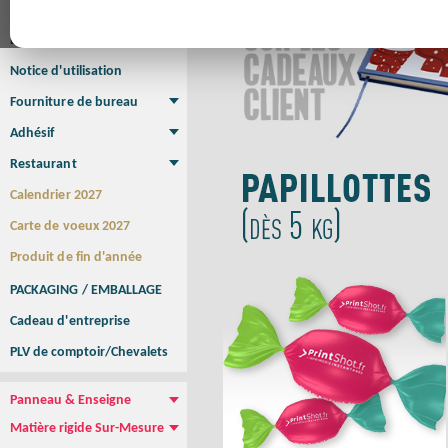
Affiche
Affiche Petit Format
Affiche à l'unité
Affiche Grand Format
Brochure/Catalogue
Brochure piquée
Brochure dos carré collé
Brochure spirale
Notice d'utilisation
Fourniture de bureau
Enveloppe
Papier à lettres
Chemise à rabats
Bloc-notes encollé
Carnets Autocopiants
Magnétique sur mesure
Sous main
Adhésif
Etiquette autocollante
Sticker Rond
Adhésif sur-mesure
Sticker Vitrine
NEW !
Restaurant
Menu
Set de table
Etui à cigarettes
Porte Addition
Menu Panneau
NEW !
Calendrier 2027
Carte de voeux 2027
Produit de fin d'année
PACKAGING / EMBALLAGE
Cadeau d'entreprise
PLV de comptoir/Chevalets
Panneau & Enseigne
Panneau de chantier
Panneau immobilier
Enseigne Publicitaire
Matière rigide Sur-Mesure
Dibond
Plexiglass
PVC
Aquilux
NEW !