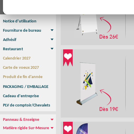
Affiche
Affiche Petit Format
Affiche à l'unité
Affiche Grand Format
Brochure/Catalogue
Brochure piquée
Brochure dos carré collé
Brochure spirale
Notice d'utilisation
Fourniture de bureau
Enveloppe
Papier à lettres
Chemise à rabats
Bloc-notes encollé
Carnets Autocopiants
Magnétique sur mesure
Sous main
Adhésif
Etiquette autocollante
Sticker Rond
Adhésif sur-mesure
Sticker Vitrine
NEW !
Restaurant
Menu
Set de table
Etui à cigarettes
Porte Addition
Menu Panneau
NEW !
Calendrier 2027
Carte de voeux 2027
Produit de fin d'année
PACKAGING / EMBALLAGE
Cadeau d'entreprise
PLV de comptoir/Chevalets
Panneau & Enseigne
Panneau de chantier
Panneau immobilier
Enseigne Publicitaire
Matière rigide Sur-Mesure
Dibond
Plexiglass
PVC
Aquilux
NEW !