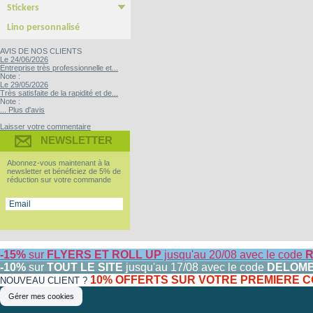
Stickers
Yupo Tako : le sticker sans colle
Bubble free : Le sticker sans bulle
Lino personnalisé
AVIS DE NOS CLIENTS
Le 24/06/2026
Entreprise très professionnelle et...
Note :
Le 29/05/2026
Très satisfaite de la rapidité et de...
Note :
... Plus d'avis
Laisser votre commentaire
NEWSLETTER
Abonnez-vous maintenant à la
newsletter et bénéficiez de 5% de
réduction sur votre commande
-15%
sur
FLYERS ET ROLL UP
jusqu'au 20/08 avec le code
R
-10%
sur
TOUT LE SITE
jusqu'au 17/08 avec le code
DELOM
10% OFFERTS SUR VOTRE PREMIERE
NOUVEAU CLIENT ?
Gérer mes cookies