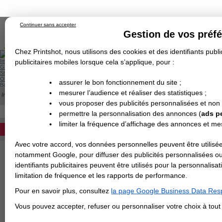
Continuer sans accepter
Gestion de vos préf
Chez Printshot, nous utilisons des cookies et des identifiants public
Impression papier
publicitaires mobiles lorsque cela s’applique, pour :
Grand Format
Stand/PLV
Objet Publicitaire
assurer le bon fonctionnement du site ;
Banderole & bâche
Enseigne
mesurer l’audience et réaliser des statistiques ;
Impression en ligne
>
Kakemono
>
Produits Associés
Demande de devis
vous proposer des publicités personnalisées et non
Echantillons
Revendeurs
KAKEMONO : PRODUITS ASSOC
DEVIS PERSONNALISÉ
permettre la personnalisation des annonces (
ads p
Xbanner, Roll-up miniature pour co
limiter la fréquence d’affichage des annonces et m
REVENDEURS
tous les produits pour habiller vo
Avec votre accord, vos données personnelles peuvent être utilisée
Spécial Elections
notamment Google, pour diffuser des publicités personnalisées o
X-BA
identifiants publicitaires peuvent être utilisés pour la personnali
IMPRESSION 24H
limitation de fréquence et les rapports de performance.
Carte de visite
Pour en savoir plus, consultez
la page Google Business Data Resp
Carterie
Carte Indéchirable
Carte de correspondance
Cartes postales
Marque-pages
Carte de Fidélité
Carte PVC
Carte & faire-part
Vous pouvez accepter, refuser ou personnaliser votre choix à tou
Flyer & Dépliant
Flyer
Flyer rond
Dépliant
Chemise à rabats
Flyer indéchirable