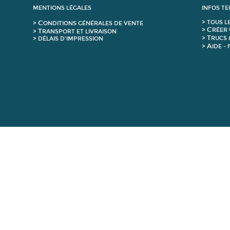
MENTIONS LÉGALES
INFOS T
C
>
T
OUS L
>
ONDITIONS GÉNÉRALES DE VENTE
C
>
RÉER 
T
>
RANSPORT ET LIVRAISON
T
>
RUCS 
> DÉLAIS D'IMPRESSION
A
>
IDE -