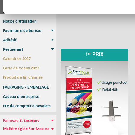
Affiche
Zé
Affiche Petit Format
Affiche à l'unité
Affiche Grand Format
Brochure/Catalogue
Brochure piquée
Brochure dos carré collé
Brochure spirale
Notice d'utilisation
Fourniture de bureau
Enveloppe
Papier à lettres
Chemise à rabats
Bloc-notes encollé
Carnets Autocopiants
Magnétique sur mesure
Sous main
Adhésif
Etiquette autocollante
Sticker Rond
Adhésif sur-mesure
Sticker Vitrine
NEW !
Restaurant
Menu
Set de table
Etui à cigarettes
Porte Addition
Menu Panneau
NEW !
Calendrier 2027
Carte de voeux 2027
Produit de fin d'année
PACKAGING / EMBALLAGE
Cadeau d'entreprise
PLV de comptoir/Chevalets
Panneau & Enseigne
Panneau de chantier
Panneau immobilier
Enseigne Publicitaire
Matière rigide Sur-Mesure
Dibond
Plexiglass
PVC
Aquilux
NEW !