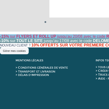
-15%
sur
FLYERS ET ROLL UP
jusqu'au 20/08 avec le code
R
-10%
sur
TOUT LE SITE
jusqu'au 17/08 avec le code
DELOM
10% OFFERTS SUR VOTRE PREMIERE
NOUVEAU CLIENT ?
Gérer mes cookies
MENTIONS LÉGALES
INFOS T
C
>
T
OUS L
>
ONDITIONS GÉNÉRALES DE VENTE
C
>
RÉER 
T
>
RANSPORT ET LIVRAISON
T
>
RUCS 
> DÉLAIS D'IMPRESSION
A
>
IDE -