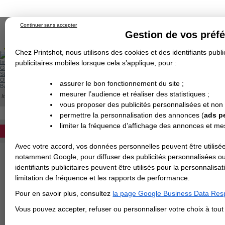
Continuer sans accepter
Gestion de vos préf
Chez Printshot, nous utilisons des cookies et des identifiants public
Impression papier
publicitaires mobiles lorsque cela s’applique, pour :
Grand Format
Stand/PLV
Objet Publicitaire
assurer le bon fonctionnement du site ;
Banderole & bâche
Enseigne
mesurer l’audience et réaliser des statistiques ;
Impression en ligne
>
Kakemono
>
Roll-up
Demande de devis
vous proposer des publicités personnalisées et non
Echantillons
Revendeurs
ROLL UP
DEVIS PERSONNALISÉ
permettre la personnalisation des annonces (
ads p
Imprimer votre rollup publicitaire
limiter la fréquence d’affichage des annonces et m
REVENDEURS
TRANSPORT sont livrés avec l'imp
85x200cm, 100x200cm, 120x200cm
Avec votre accord, vos données personnelles peuvent être utilisée
Spécial Elections
notamment Google, pour diffuser des publicités personnalisées o
identifiants publicitaires peuvent être utilisés pour la personnali
IMPRESSION 24H
limitation de fréquence et les rapports de performance.
Carte de visite
Pour en savoir plus, consultez
la page Google Business Data Resp
Carterie
TOUS LE
Carte Indéchirable
Carte de correspondance
Cartes postales
Marque-pages
Carte de Fidélité
Carte PVC
Carte & faire-part
Vous pouvez accepter, refuser ou personnaliser votre choix à tou
Flyer & Dépliant
Flyer
Flyer rond
Dépliant
Chemise à rabats
Flyer indéchirable