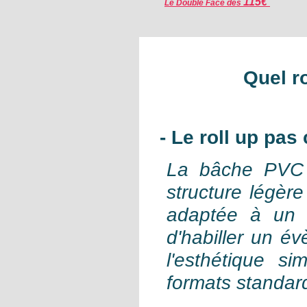
115€
Le Double Face dès
Quel ro
- Le
roll up pas 
La bâche PVC 
structure légèr
adaptée à un 
d'habiller un é
l'esthétique si
formats standa