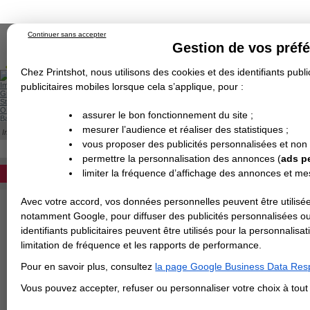
Continuer sans accepter
Gestion de vos préf
Chez Printshot, nous utilisons des cookies et des identifiants public
Impression papier
publicitaires mobiles lorsque cela s’applique, pour :
Grand Format
Stand/PLV
Objet Publicitaire
assurer le bon fonctionnement du site ;
Banderole & bâche
Enseigne
mesurer l’audience et réaliser des statistiques ;
Impression en ligne
>
Objets Publicitaires
>
Carnets
>
Carnet Rigide Elastique
Demande de devis
CARNET RIGIDE À ÉLASTIQUE A5 OU A6
vous proposer des publicités personnalisées et non
Echantillons
DEVIS PERSONNALISÉ
Revendeurs
permettre la personnalisation des annonces (
ads p
Le compagnon idéal de vos prises de note
limiter la fréquence d’affichage des annonces et m
REVENDEURS
Format
Avec votre accord, vos données personnelles peuvent être utilisée
Spécial Elections
notamment Google, pour diffuser des publicités personnalisées o
Couleur du support
IMPRESSION 24H
identifiants publicitaires peuvent être utilisés pour la personnali
limitation de fréquence et les rapports de performance.
Carte de visite
Couleur d'impression
Pour en savoir plus, consultez
la page Google Business Data Resp
Carterie
Carte Indéchirable
Carte de correspondance
Cartes postales
Marque-pages
Carte de Fidélité
Carte PVC
Carte & faire-part
Vous pouvez accepter, refuser ou personnaliser votre choix à tou
Flyer & Dépliant
Flyer
Flyer rond
Dépliant
Chemise à rabats
Flyer indéchirable
Affiche