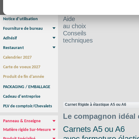
?
Affiche Petit Format
Affiche à l'unité
Affiche Grand Format
Brochure/Catalogue
Brochure piquée
Brochure dos carré collé
Brochure spirale
Aide
Notice d'utilisation
au choix
Fourniture de bureau
Conseils
Enveloppe
Papier à lettres
Chemise à rabats
Bloc-notes encollé
Carnets Autocopiants
Magnétique sur mesure
Sous main
Adhésif
techniques
Etiquette autocollante
Sticker Rond
Adhésif sur-mesure
Sticker Vitrine
NEW !
Restaurant
Menu
Set de table
Etui à cigarettes
Porte Addition
Menu Panneau
NEW !
Calendrier 2027
Carte de voeux 2027
Produit de fin d'année
PACKAGING / EMBALLAGE
Cadeau d'entreprise
Carnet Rigide à élastique A5 ou A6
PLV de comptoir/Chevalets
Le compagnon idéal d
Panneau & Enseigne
Carnets A5 ou A6
Panneau de chantier
Panneau immobilier
Enseigne Publicitaire
Matière rigide Sur-Mesure
Dibond
Plexiglass
PVC
Aquilux
NEW !
avec fermeture élasti
Produit Spécialisé