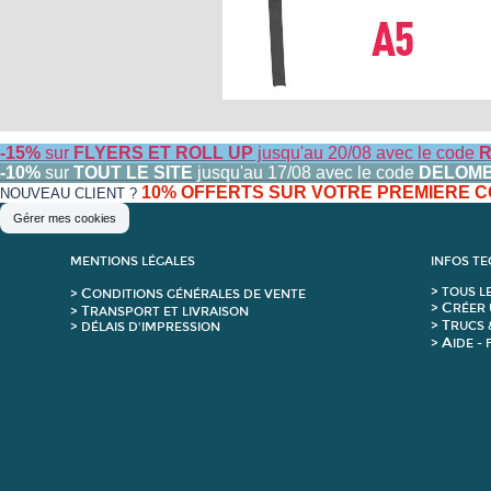
-15%
sur
FLYERS ET ROLL UP
jusqu'au 20/08 avec le code
R
-10%
sur
TOUT LE SITE
jusqu'au 17/08 avec le code
DELOM
10% OFFERTS SUR VOTRE PREMIERE
NOUVEAU CLIENT ?
Gérer mes cookies
MENTIONS LÉGALES
INFOS T
C
>
T
OUS L
>
ONDITIONS GÉNÉRALES DE VENTE
C
>
RÉER 
T
>
RANSPORT ET LIVRAISON
T
>
RUCS 
> DÉLAIS D'IMPRESSION
A
>
IDE -