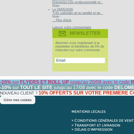
Entreprise très professionnelle et...
Note :
Le 29/05/2026
Très satisfaite de la rapidité et de...
Note :
... Plus d'avis
Laisser votre commentaire
NEWSLETTER
Abonnez-vous maintenant à la
newsletter et bénéficiez de 5% de
réduction sur votre commande
-15%
sur
FLYERS ET ROLL UP
jusqu'au 20/08 avec le code
R
-10%
sur
TOUT LE SITE
jusqu'au 17/08 avec le code
DELOM
10% OFFERTS SUR VOTRE PREMIERE
NOUVEAU CLIENT ?
Gérer mes cookies
MENTIONS LÉGALES
C
>
ONDITIONS GÉNÉRALES DE VENT
T
>
RANSPORT ET LIVRAISON
> DÉLAIS D'IMPRESSION