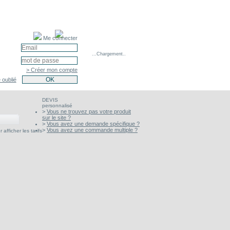
Me connecter
...Chargement..
> Créer mon compte
 oublié
DEVIS
personnalisé
>
Vous ne trouvez pas votre produit
sur le site ?
>
Vous avez une demande spécifique ?
>
Vous avez une commande multiple ?
afficher les tarifs