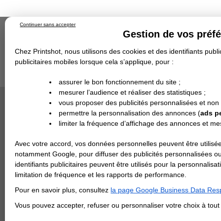
Continuer sans accepter
Gestion de vos préf
Chez Printshot, nous utilisons des cookies et des identifiants public
publicitaires mobiles lorsque cela s’applique, pour :
Impression papier
Grand Format
Stand/PLV
Objet Publicitaire
assurer le bon fonctionnement du site ;
Banderole & bâche
Enseigne
mesurer l’audience et réaliser des statistiques ;
Impression en ligne
>
Objets Publicitaires
>
Clefs
Demande de devis
CLÉ USB 
vous proposer des publicités personnalisées et non
Echantillons
DEVIS PERSONNALISÉ
Revendeurs
permettre la personnalisation des annonces (
ads p
6 Couleurs 
limiter la fréquence d’affichage des annonces et m
REVENDEURS
Couleur du su
Avec votre accord, vos données personnelles peuvent être utilisée
Spécial Elections
notamment Google, pour diffuser des publicités personnalisées o
Couleur d'imp
IMPRESSION 24H
identifiants publicitaires peuvent être utilisés pour la personnali
limitation de fréquence et les rapports de performance.
Carte de visite
Mémoire
Pour en savoir plus, consultez
la page Google Business Data Resp
Carterie
Carte Indéchirable
Carte de correspondance
Cartes postales
Marque-pages
Carte de Fidélité
Carte PVC
Carte & faire-part
Vous pouvez accepter, refuser ou personnaliser votre choix à tou
Flyer & Dépliant
Flyer
Flyer rond
Dépliant
Chemise à rabats
Flyer indéchirable
Affiche