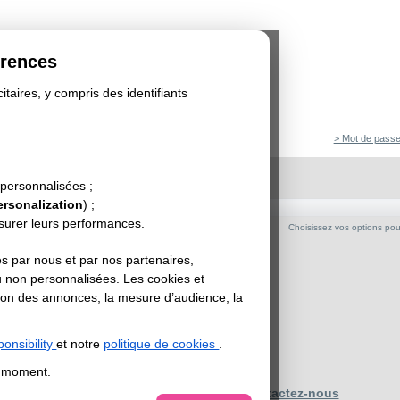
érences
itaires, y compris des identifiants
> Mot de passe
 USB
>
Clef USB KEY
KEY
 personnalisées ;
ersonalization
) ;
de Clef - Jusqu'à 4 couleurs d'impression
esurer leurs performances.
Choisissez vos options pour 
pport
s par nous et par nos partenaires,
u non personnalisées. Les cookies et
ression
sation des annonces, la mesure d’audience, la
onsibility
et notre
politique de cookies
.
t moment.
Contactez-nous