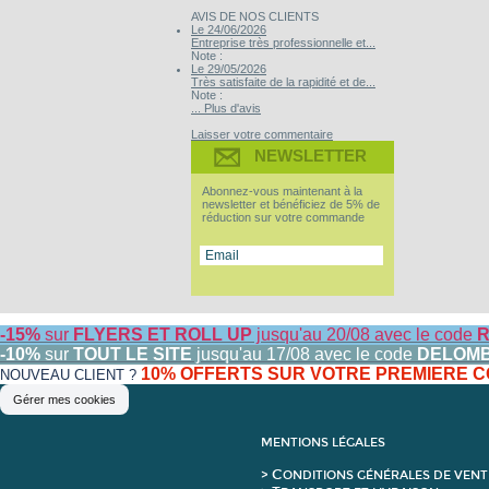
AVIS DE NOS CLIENTS
Le 24/06/2026
Entreprise très professionnelle et...
Note :
Le 29/05/2026
Très satisfaite de la rapidité et de...
Note :
... Plus d'avis
Laisser votre commentaire
NEWSLETTER
Abonnez-vous maintenant à la
newsletter et bénéficiez de 5% de
réduction sur votre commande
-15%
sur
FLYERS ET ROLL UP
jusqu'au 20/08 avec le code
R
-10%
sur
TOUT LE SITE
jusqu'au 17/08 avec le code
DELOM
10% OFFERTS SUR VOTRE PREMIERE
NOUVEAU CLIENT ?
Gérer mes cookies
MENTIONS LÉGALES
C
>
ONDITIONS GÉNÉRALES DE VENT