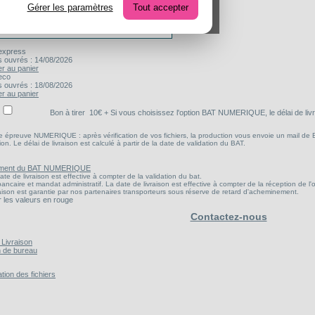
Gérer les paramètres
Tout accepter
ité
express
s ouvrés : 14/08/2026
er au panier
eco
s ouvrés : 18/08/2026
er au panier
Bon à tirer
10
€ + Si vous choisissez l'option BAT NUMERIQUE, le délai de liv
une épreuve NUMERIQUE : après vérification de vos fichiers, la production vous envoie un mail de
ion. Le délai de livraison est calculé à partir de la date de validation du BAT.
ement du BAT NUMERIQUE
ate de livraison est effective à compter de la validation du bat.
ancaire et mandat administratif. La date de livraison est effective à compter de la réception de l'
raison est garantie par nos partenaires transporteurs sous réserve de retard d'acheminement.
er les valeurs en rouge
Contactez-nous
 Livraison
n de bureau
ation des fichiers