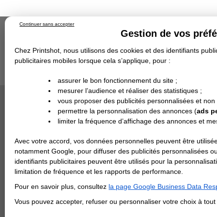
Continuer sans accepter
Gestion de vos préf
Chez Printshot, nous utilisons des cookies et des identifiants public
publicitaires mobiles lorsque cela s’applique, pour :
Impression papier
Grand Format
Stand/PLV
Objet Publicitaire
assurer le bon fonctionnement du site ;
Banderole & bâche
Enseigne
mesurer l’audience et réaliser des statistiques ;
Impression en ligne
>
Papier peint
>
Papier Peint 
Demande de devis
PAPIER P
vous proposer des publicités personnalisées et non
Echantillons
DEVIS PERSONNALISÉ
Revendeurs
permettre la personnalisation des annonces (
ads p
Papier pein
limiter la fréquence d’affichage des annonces et m
REVENDEURS
durée. S'a
Matiè
Avec votre accord, vos données personnelles peuvent être utilisée
Spécial Elections
notamment Google, pour diffuser des publicités personnalisées o
IMPRESSION 24H
identifiants publicitaires peuvent être utilisés pour la personnali
Large
limitation de fréquence et les rapports de performance.
Carte de visite
Pour en savoir plus, consultez
la page Google Business Data Resp
Carterie
Haute
Carte Indéchirable
Carte de correspondance
Cartes postales
Marque-pages
Carte de Fidélité
Carte PVC
Carte & faire-part
Vous pouvez accepter, refuser ou personnaliser votre choix à tou
Flyer & Dépliant
Flyer
Flyer rond
Dépliant
Chemise à rabats
Flyer indéchirable
Affiche