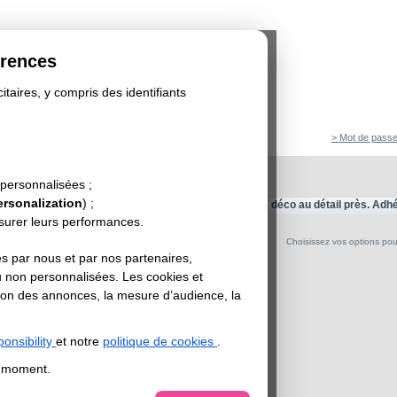
érences
itaires, y compris des identifiants
> Mot de passe
autocollant
EINT AUTOCOLLANT
 personnalisées ;
ersonalization
) ;
t personnalisable. Votre design sur papier peint. Votre déco au détail près. Adh
esurer leurs performances.
dapte aux surfaces peintes et rugueuses.
Choisissez vos options pour 
re
s par nous et par nos partenaires,
u non personnalisées. Les cookies et
sation des annonces, la mesure d’audience, la
ur en cm
onsibility
et notre
politique de cookies
.
ur en cm
t moment.