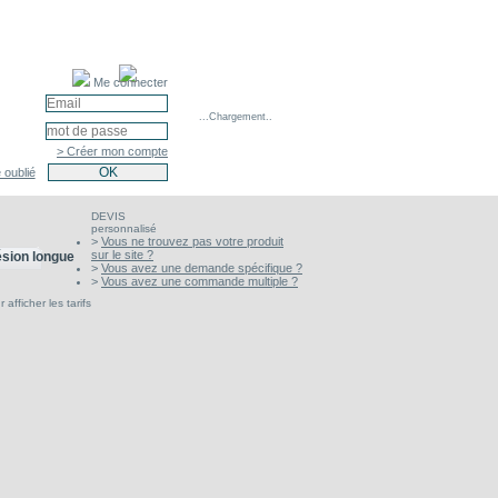
Me connecter
...Chargement..
> Créer mon compte
 oublié
DEVIS
personnalisé
>
Vous ne trouvez pas votre produit
sur le site ?
ésion longue
>
Vous avez une demande spécifique ?
>
Vous avez une commande multiple ?
afficher les tarifs