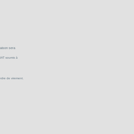
raison sera
 BAT soumis à
ordre de virement.