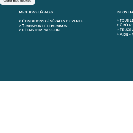
Gérer mes cookies
MENTIONS LÉGALES
INFOS T
C
>
T
OUS L
>
ONDITIONS GÉNÉRALES DE VENTE
C
>
RÉER 
T
>
RANSPORT ET LIVRAISON
T
>
RUCS 
> DÉLAIS D'IMPRESSION
A
>
IDE -