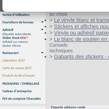
Affiche Petit Format
Affiche à l'unité
Affiche Grand Format
Brochure/Catalogue
Aide
Brochure piquée
Brochure dos carré collé
Brochure spirale
au choix
Notice d'utilisation
>
Le vinyle blanc et tran
Fourniture de bureau
>
Stickers et affiches pou
Enveloppe
Papier à lettres
Chemise à rabats
Bloc-notes encollé
Carnets Autocopiants
Magnétique sur mesure
Sous main
Adhésif
>
Vinyle ou adhésif papie
Etiquette autocollante
>
Le blanc de soutien en
Sticker Rond
NEW !
Adhésif sur-mesure
Conseils
Sticker Vitrine
techniques
Restaurant
>
Gabarits des stickers - 
Menu
Set de table
Etui à cigarettes
Porte Addition
Menu Panneau
NEW !
Calendrier 2027
Carte de voeux 2027
Produit de fin d'année
PACKAGING / EMBALLAGE
Cadeau d'entreprise
PLV de comptoir/Chevalets
Étiquette adhésive ronde