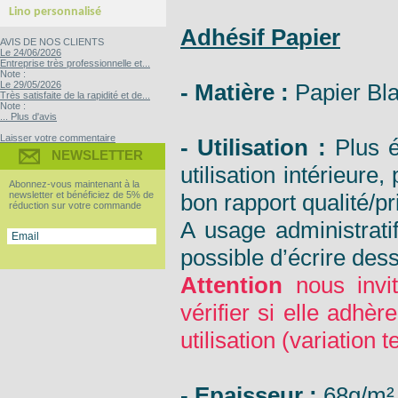
Yupo Tako : le sticker sans colle
Bubble free : Le sticker sans bulle
Lino personnalisé
Adhésif Papier
AVIS DE NOS CLIENTS
Le 24/06/2026
Entreprise très professionnelle et...
Note :
Le 29/05/2026
- Matière :
Papier Bla
Très satisfaite de la rapidité et de...
Note :
... Plus d'avis
Laisser votre commentaire
- Utilisation :
Plus é
NEWSLETTER
utilisation intérieure
Abonnez-vous maintenant à la
newsletter et bénéficiez de 5% de
bon rapport qualité/pr
réduction sur votre commande
A usage administratif,
possible d’écrire des
Attention
nous invit
vérifier si elle adhèr
utilisation (variation
- Epaisseur :
68g/m²