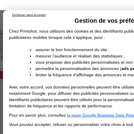
Continuer sans accepter
Gestion de vos préf
Chez Printshot, nous utilisons des cookies et des identifiants public
Impression papier
publicitaires mobiles lorsque cela s’applique, pour :
Grand Format
Stand/PLV
Objet Publicitaire
assurer le bon fonctionnement du site ;
Banderole & bâche
Enseigne
mesurer l’audience et réaliser des statistiques ;
Impression en ligne
>
Adhésif
>
Sticker Rond
Demande de devis
STICKER ROND PETIT FORMAT
vous proposer des publicités personnalisées et non
Echantillons
DEVIS PERSONNALISÉ
Revendeurs
permettre la personnalisation des annonces (
ads p
Etiquettes autocollantes et stickers ronds
limiter la fréquence d’affichage des annonces et m
REVENDEURS
de diamètre en 4 jours ouvrés !
Avec votre accord, vos données personnelles peuvent être utilisée
Spécial Elections
Format en cm
notamment Google, pour diffuser des publicités personnalisées o
IMPRESSION 24H
identifiants publicitaires peuvent être utilisés pour la personnali
limitation de fréquence et les rapports de performance.
Carte de visite
Papier
Pour en savoir plus, consultez
la page Google Business Data Resp
Carterie
Carte Indéchirable
Carte de correspondance
Cartes postales
Marque-pages
Carte de Fidélité
Carte PVC
Carte & faire-part
Vous pouvez accepter, refuser ou personnaliser votre choix à tou
Flyer & Dépliant
commande multiple ?
Flyer
Flyer rond
Dépliant
Chemise à rabats
Flyer indéchirable
Affiche