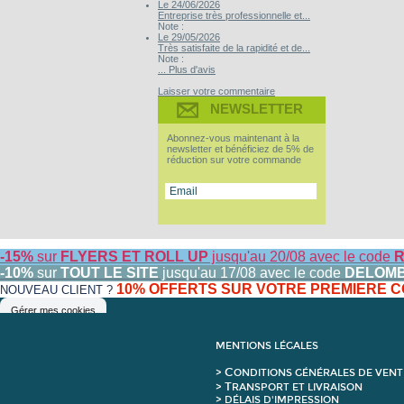
Le 24/06/2026
Entreprise très professionnelle et...
Note :
Le 29/05/2026
Très satisfaite de la rapidité et de...
Note :
... Plus d'avis
Laisser votre commentaire
NEWSLETTER
Abonnez-vous maintenant à la
newsletter et bénéficiez de 5% de
réduction sur votre commande
-15%
sur
FLYERS ET ROLL UP
jusqu'au 20/08 avec le code
R
-10%
sur
TOUT LE SITE
jusqu'au 17/08 avec le code
DELOM
10% OFFERTS SUR VOTRE PREMIERE
NOUVEAU CLIENT ?
Gérer mes cookies
MENTIONS LÉGALES
C
>
ONDITIONS GÉNÉRALES DE VENT
T
>
RANSPORT ET LIVRAISON
> DÉLAIS D'IMPRESSION