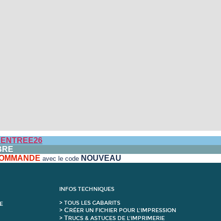
ENTREE26
BRE
 COMMANDE
NOUVEAU
avec le code
INFOS TECHNIQUES
>
T
OUS LES GABARITS
E
C
>
RÉER UN FICHIER POUR L'IMPRESSION
T
>
RUCS & ASTUCES DE L'IMPRIMERIE