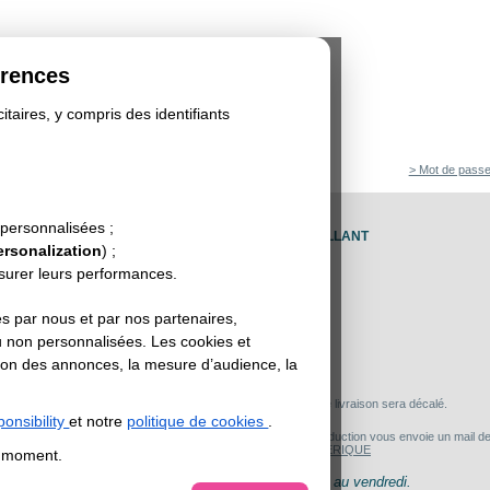
érences
itaires, y compris des identifiants
> Mot de passe
 cm de diamètre - Adhésif Vinyl blanc pelliculé brillant
 personnalisées ;
 DIAMÈTRE - ADHÉSIF VINYL BLANC PELLICULÉ BRILLANT
ersonalization
) ;
esurer leurs performances.
s par nous et par nos partenaires,
u non personnalisées. Les cookies et
sation des annonces, la mesure d’audience, la
10€
r
Si vous choisissez l'option BAT NUMERIQUE, le délai de livraison sera décalé.
onsibility
et notre
politique de cookies
.
 épreuve NUMERIQUE : après vérification de vos fichiers, la production vous envoie un mail de 
 de la date de validation du BAT.
Fonctionnement du BAT NUMERIQUE
t moment.
 livraison est mise à jour chaque matin à 10h du lundi au vendredi.