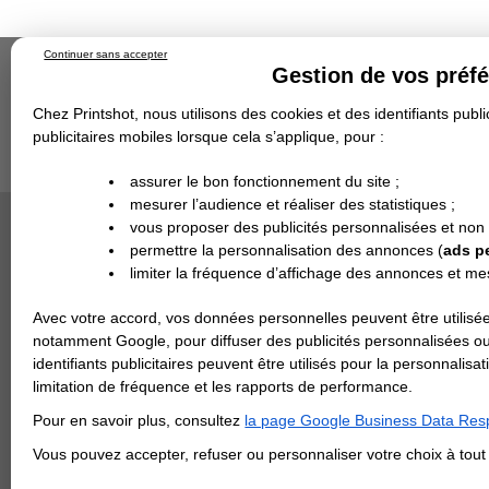
Continuer sans accepter
Gestion de vos préf
Chez Printshot, nous utilisons des cookies et des identifiants public
publicitaires mobiles lorsque cela s’applique, pour :
Impression papier
Grand Format
Stand/PLV
Objet Publicitaire
assurer le bon fonctionnement du site ;
Banderole & bâche
Enseigne
mesurer l’audience et réaliser des statistiques ;
Impression en ligne
>
Sticker Rond Petit format
>
8
Demande de devis
vous proposer des publicités personnalisées et non
Echantillons
- 8 CM DE
Revendeurs
DEVIS PERSONNALISÉ
permettre la personnalisation des annonces (
ads p
Format en cm
limiter la fréquence d’affichage des annonces et m
REVENDEURS
Avec votre accord, vos données personnelles peuvent être utilisée
Spécial Elections
Papier
notamment Google, pour diffuser des publicités personnalisées o
identifiants publicitaires peuvent être utilisés pour la personnali
IMPRESSION 24H
limitation de fréquence et les rapports de performance.
Carte de visite
Bon à tire
Pour en savoir plus, consultez
la page Google Business Data Resp
Carterie
Il s'agit d'une
calculé à partir
Carte Indéchirable
Carte de correspondance
Cartes postales
Marque-pages
Carte de Fidélité
Carte PVC
Carte & faire-part
Vous pouvez accepter, refuser ou personnaliser votre choix à tou
Flyer & Dépliant
* la date de
Flyer
Flyer rond
Dépliant
Chemise à rabats
Flyer indéchirable