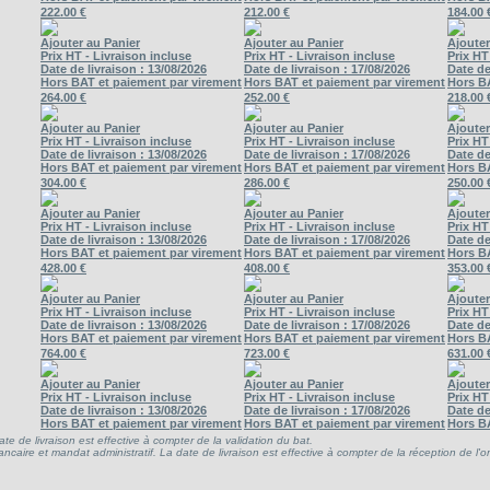
222.00 €
212.00 €
184.00 
Ajouter au Panier
Ajouter au Panier
Ajouter
Prix HT - Livraison incluse
Prix HT - Livraison incluse
Prix HT
Date de livraison : 13/08/2026
Date de livraison : 17/08/2026
Date de
Hors BAT et paiement par virement
Hors BAT et paiement par virement
Hors B
264.00 €
252.00 €
218.00 
Ajouter au Panier
Ajouter au Panier
Ajouter
Prix HT - Livraison incluse
Prix HT - Livraison incluse
Prix HT
Date de livraison : 13/08/2026
Date de livraison : 17/08/2026
Date de
Hors BAT et paiement par virement
Hors BAT et paiement par virement
Hors B
304.00 €
286.00 €
250.00 
Ajouter au Panier
Ajouter au Panier
Ajouter
Prix HT - Livraison incluse
Prix HT - Livraison incluse
Prix HT
Date de livraison : 13/08/2026
Date de livraison : 17/08/2026
Date de
Hors BAT et paiement par virement
Hors BAT et paiement par virement
Hors B
428.00 €
408.00 €
353.00 
Ajouter au Panier
Ajouter au Panier
Ajouter
Prix HT - Livraison incluse
Prix HT - Livraison incluse
Prix HT
Date de livraison : 13/08/2026
Date de livraison : 17/08/2026
Date de
Hors BAT et paiement par virement
Hors BAT et paiement par virement
Hors B
764.00 €
723.00 €
631.00 
Ajouter au Panier
Ajouter au Panier
Ajouter
Prix HT - Livraison incluse
Prix HT - Livraison incluse
Prix HT
Date de livraison : 13/08/2026
Date de livraison : 17/08/2026
Date de
Hors BAT et paiement par virement
Hors BAT et paiement par virement
Hors B
ate de livraison est effective à compter de la validation du bat.
ncaire et mandat administratif. La date de livraison est effective à compter de la réception de l'o