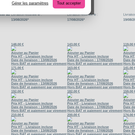
Gérer les paramètres
Tout accepter
otre
uter au
Livraison estimée le :
Livraison estimée le :
Livraiso
13/08/2026*
17/08/2026*
19/08/2
148.00 €
143.00 €
119.00 
Ajouter au Panier
Ajouter au Panier
Ajouter
Prix HT - Livraison incluse
Prix HT - Livraison incluse
Prix HT
Date de livraison : 13/08/2026
Date de livraison : 17/08/2026
Date de
Hors BAT et paiement par virement
Hors BAT et paiement par virement
Hors B
171.00 €
163.00 €
141.00 
Ajouter au Panier
Ajouter au Panier
Ajouter
Prix HT - Livraison incluse
Prix HT - Livraison incluse
Prix HT
Date de livraison : 13/08/2026
Date de livraison : 17/08/2026
Date de
Hors BAT et paiement par virement
Hors BAT et paiement par virement
Hors B
192.00 €
182.00 €
159.00 
Ajouter au Panier
Ajouter au Panier
Ajouter
Prix HT - Livraison incluse
Prix HT - Livraison incluse
Prix HT
Date de livraison : 13/08/2026
Date de livraison : 17/08/2026
Date de
Hors BAT et paiement par virement
Hors BAT et paiement par virement
Hors B
210.00 €
200.00 €
174.00 
Ajouter au Panier
Ajouter au Panier
Ajouter
Prix HT - Livraison incluse
Prix HT - Livraison incluse
Prix HT
Date de livraison : 13/08/2026
Date de livraison : 17/08/2026
Date de
Hors BAT et paiement par virement
Hors BAT et paiement par virement
Hors B