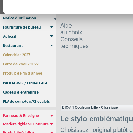
Affiche Petit Format
Affiche à l'unité
Affiche Grand Format
Brochure/Catalogue
Brochure piquée
Brochure dos carré collé
Brochure spirale
Notice d'utilisation
Aide
Fourniture de bureau
au choix
Enveloppe
Papier à lettres
Chemise à rabats
Bloc-notes encollé
Carnets Autocopiants
Magnétique sur mesure
Sous main
Adhésif
Conseils
Etiquette autocollante
Sticker Rond
Adhésif sur-mesure
Sticker Vitrine
NEW !
techniques
Restaurant
Menu
Set de table
Etui à cigarettes
Porte Addition
Menu Panneau
NEW !
Calendrier 2027
Carte de voeux 2027
Produit de fin d'année
PACKAGING / EMBALLAGE
Cadeau d'entreprise
PLV de comptoir/Chevalets
BIC® 4 Couleurs bille - Classique
Panneau & Enseigne
Le stylo emblématiq
Panneau de chantier
Panneau immobilier
Enseigne Publicitaire
Matière rigide Sur-Mesure
Choisissez l'original plutôt 
Dibond
Plexiglass
PVC
Aquilux
NEW !
Produit Spécialisé