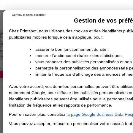
Continuer sans accepter
Gestion de vos préf
Chez Printshot, nous utilisons des cookies et des identifiants public
Impression papier
publicitaires mobiles lorsque cela s’applique, pour :
Grand Format
Stand/PLV
Objet Publicitaire
assurer le bon fonctionnement du site ;
Banderole & bâche
Enseigne
mesurer l’audience et réaliser des statistiques ;
Impression en ligne
>
Objets Publicitaires
>
Gamme BIC
>
Bic 4 Couleurs Classiqu
Demande de devis
BIC® 4 COULEURS BILLE - CLASSIQUE
vous proposer des publicités personnalisées et non
Echantillons
DEVIS PERSONNALISÉ
Revendeurs
permettre la personnalisation des annonces (
ads p
L'intemporel stylo 4 couleurs à vos coule
limiter la fréquence d’affichage des annonces et m
REVENDEURS
Base du support
Avec votre accord, vos données personnelles peuvent être utilisée
Spécial Elections
notamment Google, pour diffuser des publicités personnalisées o
IMPRESSION 24H
identifiants publicitaires peuvent être utilisés pour la personnali
Format d'impression
limitation de fréquence et les rapports de performance.
Carte de visite
Pour en savoir plus, consultez
la page Google Business Data Resp
Carterie
Nombre de couleurs
Carte Indéchirable
Carte de correspondance
Cartes postales
Marque-pages
Carte de Fidélité
Carte PVC
Carte & faire-part
Vous pouvez accepter, refuser ou personnaliser votre choix à tou
Flyer & Dépliant
Flyer
Flyer rond
Dépliant
Chemise à rabats
Flyer indéchirable
Affiche
Finition