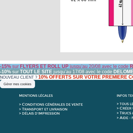
-15%
sur
FLYERS ET ROLL UP
jusqu'au 20/08 avec le code
R
-10%
sur
TOUT LE SITE
jusqu'au 17/08 avec le code
DELOM
10% OFFERTS SUR VOTRE PREMIERE
NOUVEAU CLIENT ?
Gérer mes cookies
MENTIONS LÉGALES
INFOS T
C
>
T
OUS L
>
ONDITIONS GÉNÉRALES DE VENTE
C
>
RÉER 
T
>
RANSPORT ET LIVRAISON
T
>
RUCS 
> DÉLAIS D'IMPRESSION
A
>
IDE -