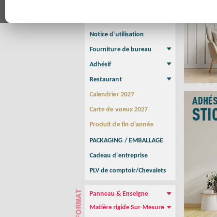
Affiche
Affiche Petit Format
Affiche à l'unité
Affiche Grand Format
Brochure/Catalogue
Brochure piquée
Brochure dos carré collé
Brochure spirale
Notice d'utilisation
Fourniture de bureau
Enveloppe
Papier à lettres
Chemise à rabats
Bloc-notes encollé
Carnets Autocopiants
Magnétique sur mesure
Sous main
Adhésif
Etiquette autocollante
Sticker Rond
Adhésif sur-mesure
Sticker Vitrine
NEW !
Restaurant
Menu
Set de table
Etui à cigarettes
Porte Addition
Menu Panneau
NEW !
Calendrier 2027
Carte de voeux 2027
Produit de fin d'année
PACKAGING / EMBALLAGE
Cadeau d'entreprise
PLV de comptoir/Chevalets
Panneau & Enseigne
Panneau de chantier
Panneau immobilier
Enseigne Publicitaire
Matière rigide Sur-Mesure
Dibond
Plexiglass
PVC
Aquilux
NEW !