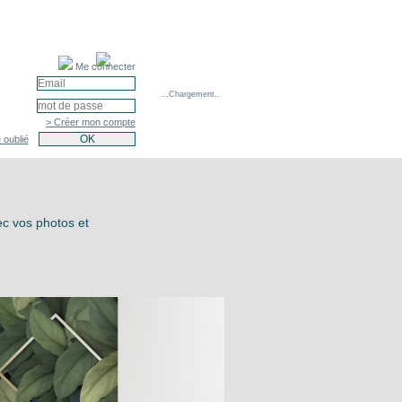
Me connecter
...Chargement..
> Créer mon compte
 oublié
ec vos photos et