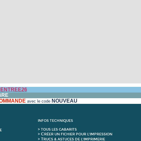
ENTREE26
BRE
 COMMANDE
NOUVEAU
avec le code
INFOS TECHNIQUES
>
T
OUS LES GABARITS
E
C
>
RÉER UN FICHIER POUR L'IMPRESSION
T
>
RUCS & ASTUCES DE L'IMPRIMERIE