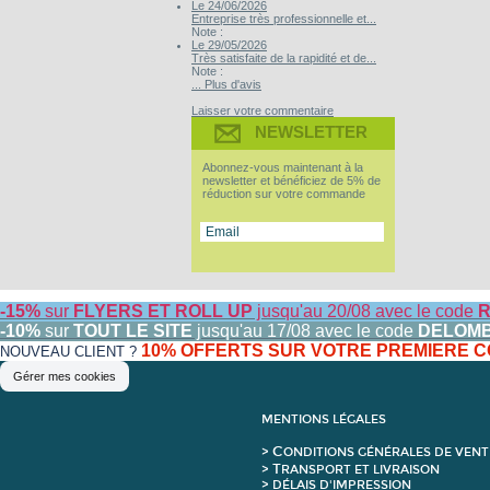
Le 24/06/2026
Entreprise très professionnelle et...
Note :
Le 29/05/2026
Très satisfaite de la rapidité et de...
Note :
... Plus d'avis
Laisser votre commentaire
NEWSLETTER
Abonnez-vous maintenant à la
newsletter et bénéficiez de 5% de
réduction sur votre commande
-15%
sur
FLYERS ET ROLL UP
jusqu'au 20/08 avec le code
R
-10%
sur
TOUT LE SITE
jusqu'au 17/08 avec le code
DELOM
10% OFFERTS SUR VOTRE PREMIERE
NOUVEAU CLIENT ?
Gérer mes cookies
MENTIONS LÉGALES
C
>
ONDITIONS GÉNÉRALES DE VENT
T
>
RANSPORT ET LIVRAISON
> DÉLAIS D'IMPRESSION