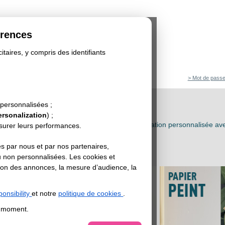
érences
itaires, y compris des identifiants
> Mot de passe
 personnalisées ;
ATION D'INTERIEUR PERSONNALISÉE
ersonalization
) ;
 votre intérieur à votre goût : créez votre décoration personnalisée av
esurer leurs performances.
 sur-mesure
s par nous et par nos partenaires,
u non personnalisées. Les cookies et
sation des annonces, la mesure d’audience, la
onsibility
et notre
politique de cookies
.
t moment.