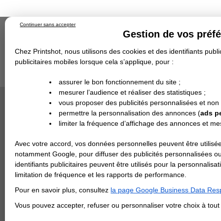
Continuer sans accepter
Gestion de vos préf
Chez Printshot, nous utilisons des cookies et des identifiants public
publicitaires mobiles lorsque cela s’applique, pour :
Impression papier
Grand Format
Stand/PLV
Objet Publicitaire
assurer le bon fonctionnement du site ;
Banderole & bâche
Enseigne
mesurer l’audience et réaliser des statistiques ;
Impression en ligne
>
Décoration d'intérieur
Demande de devis
vous proposer des publicités personnalisées et non
Echantillons
Revendeurs
DÉCOR
DEVIS PERSONNALISÉ
permettre la personnalisation des annonces (
ads p
Décorez
limiter la fréquence d’affichage des annonces et m
REVENDEURS
images
Avec votre accord, vos données personnelles peuvent être utilisée
Spécial Elections
notamment Google, pour diffuser des publicités personnalisées o
identifiants publicitaires peuvent être utilisés pour la personnali
IMPRESSION 24H
limitation de fréquence et les rapports de performance.
Carte de visite
Pour en savoir plus, consultez
la page Google Business Data Resp
Carterie
Carte Indéchirable
Carte de correspondance
Cartes postales
Marque-pages
Carte de Fidélité
Carte PVC
Carte & faire-part
Vous pouvez accepter, refuser ou personnaliser votre choix à tou
Flyer & Dépliant
Flyer
Flyer rond
Dépliant
Chemise à rabats
Flyer indéchirable