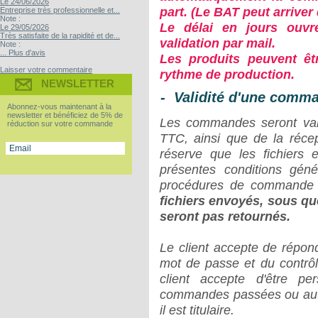
Le 24/06/2026
part. (Le BAT peut arrive
Entreprise très professionnelle et...
Note :
Le délai en jours ouvré
Le 29/05/2026
Très satisfaite de la rapidité et de...
validation par mail.
Note :
... Plus d'avis
Les produits peuvent êt
Laisser votre commentaire
rythme de production.
NEWSLETTER
- Validité d'une comm
Abonnez-vous maintenant à la
newsletter et bénéficiez de 5% de
Les commandes seront vali
réduction sur votre commande
TTC, ainsi que de la récept
réserve que les fichiers 
présentes conditions géné
procédures de commande i
fichiers envoyés, sous que
seront pas retournés.
Le client accepte de répon
mot de passe et du contrôle
client accepte d'être pe
commandes passées ou autre
il est titulaire.