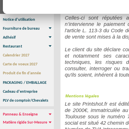
Affiche
irrévocable, de nos condit
Affiche Petit Format
Affiche à l'unité
Affiche Grand Format
Brochure/Catalogue
Brochure piquée
Brochure dos carré collé
Brochure spirale
Celles-ci sont réputées
Notice d'utilisation
n’intervienne le paiement
Fourniture de bureau
l'article L. 113-3 du Code 
Enveloppe
Papier à lettres
Chemise à rabats
Bloc-notes encollé
Carnets Autocopiants
Magnétique sur mesure
Sous main
de vente sont mises à la disp
Adhésif
Etiquette autocollante
Sticker Rond
Adhésif sur-mesure
Sticker Vitrine
NEW !
Restaurant
Le client du site déclare co
Menu
Set de table
Etui à cigarettes
Porte Addition
Menu Panneau
NEW !
et notamment ses caracté
Calendrier 2027
techniques, les risques 
Carte de voeux 2027
consulter, interroger ou tr
Produit de fin d'année
qu'ils soient, inhérent à tou
PACKAGING / EMBALLAGE
Cadeau d'entreprise
Mentions légales
PLV de comptoir/Chevalets
Le site Printshot.fr est éd
de 2000€, immatriculée a
Panneau & Enseigne
Toulouse sous le numéro 
Panneau de chantier
Panneau immobilier
Enseigne Publicitaire
social est situé 42 chemin 
Matière rigide Sur-Mesure
Dibond
Plexiglass
PVC
Aquilux
NEW !