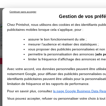
Continuer sans accepter
Gestion de vos préf
Chez Printshot, nous utilisons des cookies et des identifiants public
Impression papier
publicitaires mobiles lorsque cela s’applique, pour :
Grand Format
Stand/PLV
Objet Publicitaire
assurer le bon fonctionnement du site ;
Banderole & bâche
Enseigne
mesurer l’audience et réaliser des statistiques ;
Impression en ligne
>
Conditions générales de vente
Demande de devis
vous proposer des publicités personnalisées et non
Echantillons
CONDITIONS GENERALES DE VE
Revendeurs
DEVIS PERSONNALISÉ
permettre la personnalisation des annonces (
ads p
limiter la fréquence d’affichage des annonces et m
REVENDEURS
Preambule
LA
SOCIÉTÉ INSTANT
Avec votre accord, vos données personnelles peuvent être utilisée
Spécial Elections
www.printshot.fr
qui propo
notamment Google, pour diffuser des publicités personnalisées o
IMPRESSION 24H
de commander en ligne sur 
identifiants publicitaires peuvent être utilisés pour la personnali
d’impression à partir de fic
limitation de fréquence et les rapports de performance.
Carte de visite
Numéro de SIRET : 753 31
Pour en savoir plus, consultez
la page Google Business Data Resp
Carterie
Carte Indéchirable
Carte de correspondance
Cartes postales
Marque-pages
Carte de Fidélité
Carte PVC
Carte & faire-part
Vous pouvez accepter, refuser ou personnaliser votre choix à tou
Toutes démarches comm
Flyer & Dépliant
impliquent de nos client
Flyer
Flyer rond
Dépliant
Chemise à rabats
Flyer indéchirable