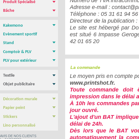
Numéro de TVA intracommu
Produit Spécialisé
Adresse e-mail : contact@pr
Magnétique pour vehicule
Film repositionnable Yupo Tako
Vinyle spécial sol
Papier peint
Bâche
Téléphone : 05 31 61 94 56
Bâche PVC standard
Bâche M1 anti-feu
Bâche micro-perforée Mesh
Bâche micro-perforée M1
Bâche SANS PVC
Bâche en Tissus
Toile canvas
Directeur de la publicatio
Kakemono
Le site est hébergé par D
Roll-up
Photocall
Banner
Kakemono Suspendu
Produits Associés
est situé 6 Impasse Gero
Evènement sportif
42 01 65 20
Stand
Stand parapluie
Stand Pop-Up
Murs d'images
Totems
Comptoir & PLV
Comptoir & borne d'accueil
PLV de comptoir/Chevalets
Présentoirs
Tables, chaises, Mange Debout
Cadre tissu tendu
NEW !
PLV pour extérieur
Stop trottoir Economique
Stop trottoir lesté
Roll-up double face
Tentes - Barnums
Drapeau Publicitaire - Oriflamme
La commande
Le moyen pris en compte po
Textile
Tee shirt & Polo
Sweat Shirt
www.printshot.fr.
Objet publicitaire
Toute commande doit ê
Sac publicitaire
Mug personnalisé
Clé USB
Stylo personnalisé
Carnet personnalisé
Gamme BIC
Confiseries
impression dans le délai a
Décoration murale
À 10h les commandes part
Poster & Affiche papier
Photo sur plexiglass
Photo sur aluminium
Photo sur PVC
Tableau imprimé Veleda
Papier peint
jour ouvré.
Papier Peint autocollant
Papier peint Pré-encollé
L'ajout d'un BAT implique 
Stickers
Yupo Tako : le sticker sans colle
Bubble free : Le sticker sans bulle
délai de 24h.
Lino personnalisé
Dès lors que le BAT vou
AVIS DE NOS CLIENTS
automatiquement la comm