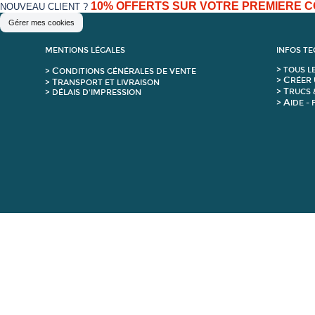
10% OFFERTS SUR VOTRE PREMIERE
NOUVEAU CLIENT ?
Gérer mes cookies
MENTIONS LÉGALES
INFOS T
C
>
T
OUS L
>
ONDITIONS GÉNÉRALES DE VENTE
C
>
RÉER 
T
>
RANSPORT ET LIVRAISON
T
>
RUCS 
> DÉLAIS D'IMPRESSION
A
>
IDE -