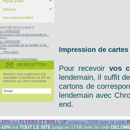
Papier peint
Papier Peint autocollant
Papier peint Pré-encollé
Stickers
Yupo Tako : le sticker sans colle
Bubble free : Le sticker sans bulle
Lino personnalisé
AVIS DE NOS CLIENTS
Le 24/06/2026
Entreprise très professionnelle et...
Note :
Le 29/05/2026
Très satisfaite de la rapidité et de...
Impression de carte
Note :
... Plus d'avis
Laisser votre commentaire
NEWSLETTER
Pour recevoir
vos c
Abonnez-vous maintenant à la
lendemain, il suffit
newsletter et bénéficiez de 5% de
réduction sur votre commande
cartons de correspon
lendemain avec Chron
end.
-15%
sur
FLYERS ET ROLL UP
jusqu'au 20/08 avec le code
R
-10%
sur
TOUT LE SITE
jusqu'au 17/08 avec le code
DELOM