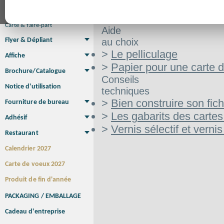
Marque-pages
Carte de Fidélité
Carte PVC
Carte & faire-part
Aide
Flyer & Dépliant
au choix
Flyer
Flyer rond
Dépliant
Chemise à rabats
Flyer indéchirable
>
Le pelliculage
Affiche
Affiche Petit Format
Affiche à l'unité
Affiche Grand Format
>
Papier pour une carte 
Brochure/Catalogue
Conseils
Brochure piquée
Brochure dos carré collé
Brochure spirale
Notice d'utilisation
techniques
>
Bien construire son fich
Fourniture de bureau
Enveloppe
Papier à lettres
Chemise à rabats
Bloc-notes encollé
Carnets Autocopiants
Magnétique sur mesure
Sous main
>
Les gabarits des carte
Adhésif
Etiquette autocollante
Sticker Rond
Adhésif sur-mesure
Sticker Vitrine
NEW !
>
Vernis sélectif et vernis
Restaurant
Menu
Set de table
Etui à cigarettes
Porte Addition
Menu Panneau
NEW !
Calendrier 2027
Carte de voeux 2027
Produit de fin d'année
PACKAGING / EMBALLAGE
Cadeau d'entreprise