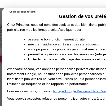
Continuer sans accepter
Gestion de vos préf
Chez Printshot, nous utilisons des cookies et des identifiants public
Impression papier
publicitaires mobiles lorsque cela s’applique, pour :
Grand Format
Stand/PLV
Objet Publicitaire
assurer le bon fonctionnement du site ;
Banderole & bâche
Enseigne
mesurer l’audience et réaliser des statistiques ;
Impression en ligne
>
Carterie
>
Carte de correspondance
Demande de devis
CARTE DE CORRESPONDANCE
vous proposer des publicités personnalisées et non
Echantillons
DEVIS PERSONNALISÉ
Revendeurs
permettre la personnalisation des annonces (
ads p
Impression de cartes de correspondance o
limiter la fréquence d’affichage des annonces et m
REVENDEURS
Avec votre accord, vos données personnelles peuvent être utilisée
Spécial Elections
Format en cm
notamment Google, pour diffuser des publicités personnalisées o
IMPRESSION 24H
identifiants publicitaires peuvent être utilisés pour la personnali
limitation de fréquence et les rapports de performance.
Carte de visite
Papier
Pour en savoir plus, consultez
la page Google Business Data Resp
Carterie
Carte Indéchirable
Finition
Vous pouvez accepter, refuser ou personnaliser votre choix à tou
Carte de correspondance
Cartes postales