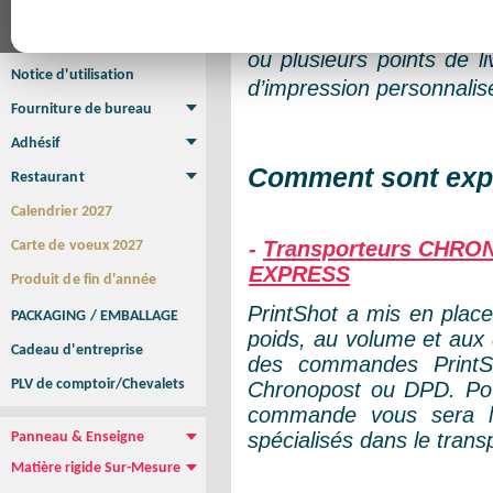
Affiche
Affiche Petit Format
Affiche à l'unité
Affiche Grand Format
Pour une livraison su
Brochure/Catalogue
ou plusieurs points de l
Brochure piquée
Brochure dos carré collé
Brochure spirale
Notice d'utilisation
d’impression personnalis
Fourniture de bureau
Enveloppe
Papier à lettres
Chemise à rabats
Bloc-notes encollé
Carnets Autocopiants
Magnétique sur mesure
Sous main
Adhésif
Etiquette autocollante
Sticker Rond
Adhésif sur-mesure
Sticker Vitrine
NEW !
Comment sont exp
Restaurant
Menu
Set de table
Etui à cigarettes
Porte Addition
Menu Panneau
NEW !
Calendrier 2027
-
Transporteurs CHRO
Carte de voeux 2027
EXPRESS
Produit de fin d'année
PrintShot a mis en place
PACKAGING / EMBALLAGE
poids, au volume et aux d
Cadeau d'entreprise
des commandes PrintSh
PLV de comptoir/Chevalets
Chronopost ou DPD. Po
commande vous sera l
spécialisés dans le trans
Panneau & Enseigne
Panneau de chantier
Panneau immobilier
Enseigne Publicitaire
Matière rigide Sur-Mesure
Dibond
Plexiglass
PVC
Aquilux
NEW !