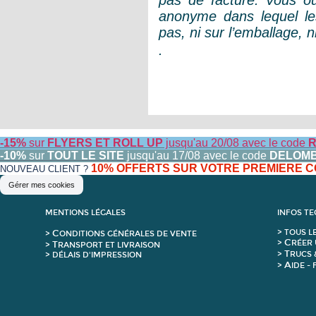
pas de facture. Vous ou
anonyme dans lequel le
pas, ni sur l’emballage, n
.
-15%
sur
FLYERS ET ROLL UP
jusqu'au 20/08 avec le code
R
-10%
sur
TOUT LE SITE
jusqu'au 17/08 avec le code
DELOM
10% OFFERTS SUR VOTRE PREMIERE
NOUVEAU CLIENT ?
Gérer mes cookies
MENTIONS LÉGALES
INFOS T
C
>
T
OUS L
>
ONDITIONS GÉNÉRALES DE VENTE
C
>
RÉER 
T
>
RANSPORT ET LIVRAISON
T
>
RUCS 
> DÉLAIS D'IMPRESSION
A
>
IDE -