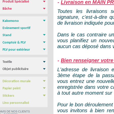
-
Livraison en MAIN P
Produit Spécialisé
Magnétique pour vehicule
Film repositionnable Yupo Tako
Vinyle spécial sol
Papier peint
Bâche
Toutes les livraisons 
Bâche PVC standard
Bâche M1 anti-feu
Bâche micro-perforée Mesh
Bâche micro-perforée M1
Bâche SANS PVC
Bâche en Tissus
Toile canvas
signature, c'est-à-dire 
Kakemono
de livraison indiquée pour
Roll-up
Photocall
Banner
Kakemono Suspendu
Produits Associés
Evènement sportif
Dans le cas contraire u
Stand
vous planifiez un nouve
Stand parapluie
Stand Pop-Up
Murs d'images
Totems
Comptoir & PLV
aucun cas déposé dans vo
Comptoir & borne d'accueil
PLV de comptoir/Chevalets
Présentoirs
Tables, chaises, Mange Debout
Cadre tissu tendu
NEW !
PLV pour extérieur
Stop trottoir Economique
Stop trottoir lesté
Roll-up double face
Tentes - Barnums
Drapeau Publicitaire - Oriflamme
-
Bien renseigner votre
Textile
Tee shirt & Polo
Sweat Shirt
L'adresse de livraison 
Objet publicitaire
Sac publicitaire
Mug personnalisé
Clé USB
Stylo personnalisé
Carnet personnalisé
Gamme BIC
Confiseries
3ème étape de la pass
vous entrez une nouvell
Décoration murale
Poster & Affiche papier
Photo sur plexiglass
Photo sur aluminium
Photo sur PVC
Tableau imprimé Veleda
enregistrée dans votre c
Papier peint
à tout autre moment sur
Papier Peint autocollant
Papier peint Pré-encollé
Stickers
Yupo Tako : le sticker sans colle
Bubble free : Le sticker sans bulle
Lino personnalisé
Pour le bon déroulement
vous invitons à bien re
AVIS DE NOS CLIENTS