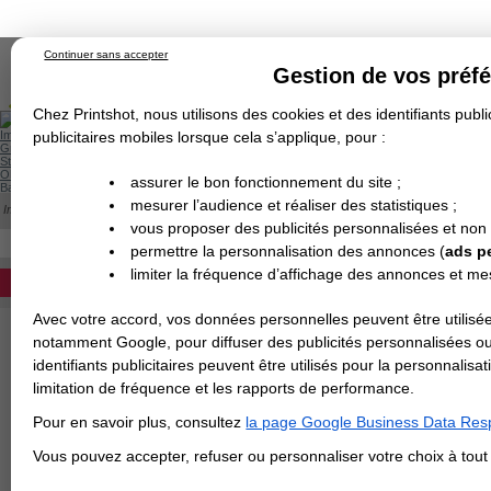
Continuer sans accepter
Gestion de vos préf
Chez Printshot, nous utilisons des cookies et des identifiants public
Impression papier
publicitaires mobiles lorsque cela s’applique, pour :
Grand Format
Stand/PLV
Objet Publicitaire
assurer le bon fonctionnement du site ;
Banderole & bâche
Enseigne
mesurer l’audience et réaliser des statistiques ;
Impression en ligne
>
Transport et Livraison
Demande de devis
vous proposer des publicités personnalisées et non
Echantillons
Revendeurs
DEVIS PERSONNALISÉ
permettre la personnalisation des annonces (
ads p
TRANSPORT ET LIVRAISON
limiter la fréquence d’affichage des annonces et m
REVENDEURS
Quelles sont les z
Avec votre accord, vos données personnelles peuvent être utilisée
Spécial Elections
notamment Google, pour diffuser des publicités personnalisées o
IMPRESSION 24H
identifiants publicitaires peuvent être utilisés pour la personnali
France métropolitaine
limitation de fréquence et les rapports de performance.
Carte de visite
commandés directement 
Pour en savoir plus, consultez
la page Google Business Data Resp
Carterie
inlcuses dans les tarifs 
Carte Indéchirable
Carte de correspondance
Cartes postales
Marque-pages
Carte de Fidélité
Carte PVC
Carte & faire-part
Vous pouvez accepter, refuser ou personnaliser votre choix à tou
en France métropolitaine
Flyer & Dépliant
Flyer
Flyer rond
Dépliant
Chemise à rabats
Flyer indéchirable