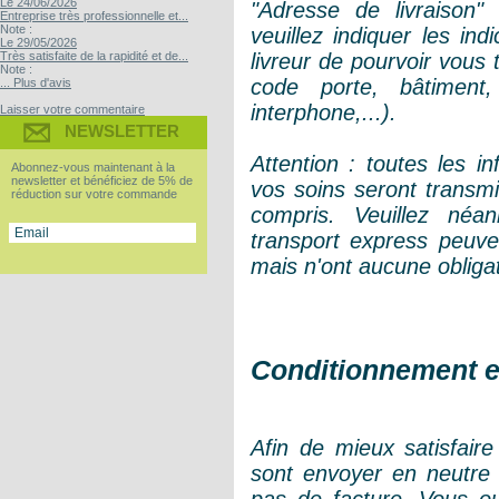
Le 24/06/2026
"Adresse de livraiso
Entreprise très professionnelle et...
Note :
veuillez indiquer les in
Le 29/05/2026
Très satisfaite de la rapidité et de...
livreur de pourvoir vous 
Note :
code porte, bâtiment
... Plus d'avis
interphone,...).
Laisser votre commentaire
NEWSLETTER
Attention : toutes les i
Abonnez-vous maintenant à la
newsletter et bénéficiez de 5% de
vos soins seront transm
réduction sur votre commande
compris. Veuillez néa
transport express peuven
mais n'ont aucune obligati
Conditionnement
Afin de mieux satisfaire
sont envoyer en neutre