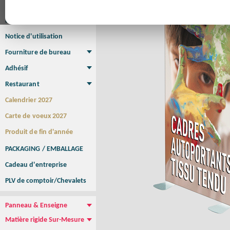
Affiche
Affiche Petit Format
Affiche à l'unité
Affiche Grand Format
Brochure/Catalogue
Brochure piquée
Brochure dos carré collé
Brochure spirale
Notice d'utilisation
Fourniture de bureau
Enveloppe
Papier à lettres
Chemise à rabats
Bloc-notes encollé
Carnets Autocopiants
Magnétique sur mesure
Sous main
Adhésif
Etiquette autocollante
Sticker Rond
Adhésif sur-mesure
Sticker Vitrine
NEW !
Restaurant
Menu
Set de table
Etui à cigarettes
Porte Addition
Menu Panneau
NEW !
Calendrier 2027
Carte de voeux 2027
Produit de fin d'année
PACKAGING / EMBALLAGE
Cadeau d'entreprise
PLV de comptoir/Chevalets
Panneau & Enseigne
Panneau de chantier
Panneau immobilier
Enseigne Publicitaire
Matière rigide Sur-Mesure
Dibond
Plexiglass
PVC
Aquilux
NEW !