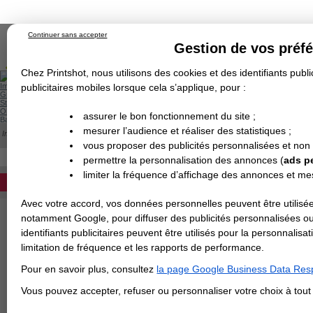
Continuer sans accepter
Gestion de vos préf
Chez Printshot, nous utilisons des cookies et des identifiants public
Impression papier
publicitaires mobiles lorsque cela s’applique, pour :
Grand Format
Stand/PLV
Objet Publicitaire
assurer le bon fonctionnement du site ;
Banderole & bâche
Enseigne
mesurer l’audience et réaliser des statistiques ;
Impression en ligne
>
Comptoir & PLV
>
Cadre tissu tendu
Demande de devis
vous proposer des publicités personnalisées et non
Echantillons
Revendeurs
CADRES TISSU TENDU
DEVIS PERSONNALISÉ
permettre la personnalisation des annonces (
ads p
Les cadres tissu tendus sont les
p
limiter la fréquence d’affichage des annonces et m
REVENDEURS
vente
, rendu photo parfait, solidité
sur les cadres mureaux ou les tot
Avec votre accord, vos données personnelles peuvent être utilisée
Spécial Elections
notamment Google, pour diffuser des publicités personnalisées o
identifiants publicitaires peuvent être utilisés pour la personnali
IMPRESSION 24H
limitation de fréquence et les rapports de performance.
Carte de visite
Pour en savoir plus, consultez
la page Google Business Data Resp
Carterie
Carte Indéchirable
Carte de correspondance
Cartes postales
Marque-pages
Carte de Fidélité
Carte PVC
Carte & faire-part
Vous pouvez accepter, refuser ou personnaliser votre choix à tou
Flyer & Dépliant
Flyer
Flyer rond
Dépliant
Chemise à rabats
Flyer indéchirable