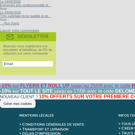
Le 24/06/2026
Entreprise très professionnelle et...
Note :
Le 29/05/2026
Très satisfaite de la rapidité et de...
Note :
... Plus d'avis
Laisser votre commentaire
NEWSLETTER
Abonnez-vous maintenant à la
newsletter et bénéficiez de 5% de
réduction sur votre commande
-15%
sur
FLYERS ET ROLL UP
jusqu'au 20/08 avec le code
R
-10%
sur
TOUT LE SITE
jusqu'au 17/08 avec le code
DELOM
10% OFFERTS SUR VOTRE PREMIERE
NOUVEAU CLIENT ?
Gérer mes cookies
MENTIONS LÉGALES
INFOS T
C
>
T
OUS L
>
ONDITIONS GÉNÉRALES DE VENTE
C
>
RÉER 
T
>
RANSPORT ET LIVRAISON
T
>
RUCS 
> DÉLAIS D'IMPRESSION