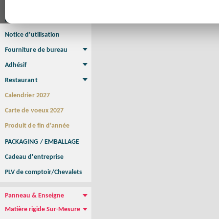
Affiche
Affiche Petit Format
Affiche à l'unité
Affiche Grand Format
Brochure/Catalogue
Brochure piquée
Brochure dos carré collé
Brochure spirale
Notice d'utilisation
Fourniture de bureau
Enveloppe
Papier à lettres
Chemise à rabats
Bloc-notes encollé
Carnets Autocopiants
Magnétique sur mesure
Sous main
Adhésif
Etiquette autocollante
Sticker Rond
Adhésif sur-mesure
Sticker Vitrine
NEW !
Restaurant
Menu
Set de table
Etui à cigarettes
Porte Addition
Menu Panneau
NEW !
Calendrier 2027
Carte de voeux 2027
Produit de fin d'année
PACKAGING / EMBALLAGE
Cadeau d'entreprise
PLV de comptoir/Chevalets
Panneau & Enseigne
Panneau de chantier
Panneau immobilier
Enseigne Publicitaire
Matière rigide Sur-Mesure
Dibond
Plexiglass
PVC
Aquilux
NEW !