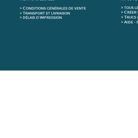
C
>
T
OUS L
>
ONDITIONS GÉNÉRALES DE VENTE
C
>
RÉER 
T
>
RANSPORT ET LIVRAISON
T
>
RUCS 
> DÉLAIS D'IMPRESSION
A
>
IDE -