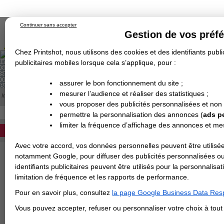
Continuer sans accepter
Gestion de vos préf
Chez Printshot, nous utilisons des cookies et des identifiants public
Impression papier
publicitaires mobiles lorsque cela s’applique, pour :
Grand Format
Stand/PLV
Objet Publicitaire
assurer le bon fonctionnement du site ;
Banderole & bâche
Enseigne
mesurer l’audience et réaliser des statistiques ;
Impression en ligne
>
Comptoir & PLV
Demande de devis
vous proposer des publicités personnalisées et non
Echantillons
Revendeurs
DEVIS PERSONNALISÉ
permettre la personnalisation des annonces (
ads p
limiter la fréquence d’affichage des annonces et m
REVENDEURS
Avec votre accord, vos données personnelles peuvent être utilisée
Spécial Elections
notamment Google, pour diffuser des publicités personnalisées o
identifiants publicitaires peuvent être utilisés pour la personnali
IMPRESSION 24H
limitation de fréquence et les rapports de performance.
Carte de visite
Pour en savoir plus, consultez
la page Google Business Data Resp
Carterie
Carte Indéchirable
Carte de correspondance
Cartes postales
Marque-pages
Carte de Fidélité
Carte PVC
Carte & faire-part
Vous pouvez accepter, refuser ou personnaliser votre choix à tou
Flyer & Dépliant
Flyer
Flyer rond
Dépliant
Chemise à rabats
Flyer indéchirable