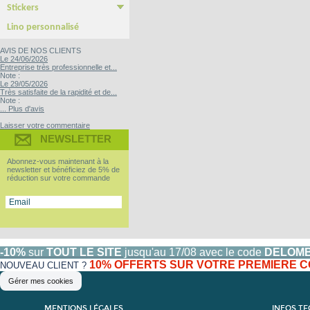
Stickers
Yupo Tako : le sticker sans colle
Bubble free : Le sticker sans bulle
Lino personnalisé
AVIS DE NOS CLIENTS
Le 24/06/2026
Entreprise très professionnelle et...
Note :
Le 29/05/2026
Très satisfaite de la rapidité et de...
Note :
... Plus d'avis
Laisser votre commentaire
NEWSLETTER
Abonnez-vous maintenant à la
newsletter et bénéficiez de 5% de
réduction sur votre commande
-10%
sur
TOUT LE SITE
jusqu'au 17/08 avec le code
DELOM
10% OFFERTS SUR VOTRE PREMIERE
NOUVEAU CLIENT ?
Gérer mes cookies
MENTIONS LÉGALES
INFOS T