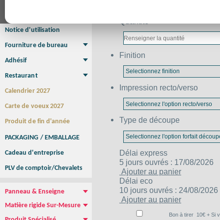
Affiche Petit Format
Affiche à l'unité
Affiche Grand Format
Brochure/Catalogue
Quantité
Brochure piquée
Brochure dos carré collé
Brochure spirale
Notice d'utilisation
Fourniture de bureau
Finition
Enveloppe
Papier à lettres
Chemise à rabats
Bloc-notes encollé
Carnets Autocopiants
Magnétique sur mesure
Sous main
Adhésif
Etiquette autocollante
Sticker Rond
Adhésif sur-mesure
Sticker Vitrine
NEW !
Restaurant
Menu
Set de table
Etui à cigarettes
Porte Addition
Menu Panneau
NEW !
Impression recto/verso
Calendrier 2027
Carte de voeux 2027
Type de découpe
Produit de fin d'année
PACKAGING / EMBALLAGE
Délai
express
Cadeau d'entreprise
5 jours ouvrés : 17/08/2026
PLV de comptoir/Chevalets
Ajouter au panier
Délai
eco
10 jours ouvrés : 24/08/2026
Panneau & Enseigne
Ajouter au panier
Panneau de chantier
Panneau immobilier
Enseigne Publicitaire
Matière rigide Sur-Mesure
Dibond
Plexiglass
PVC
Aquilux
NEW !
Bon à tirer
10
€ + Si 
Produit Spécialisé