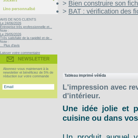
Stickers
>
Bien construire son fich
Yupo Tako : le sticker sans colle
Bubble free : Le sticker sans bulle
Lino personnalisé
>
BAT : vérification des fi
AVIS DE NOS CLIENTS
Le 24/06/2026
Entreprise très professionnelle et...
Note :
Le 29/05/2026
Très satisfaite de la rapidité et de...
Note :
... Plus d'avis
Laisser votre commentaire
NEWSLETTER
Abonnez-vous maintenant à la
newsletter et bénéficiez de 5% de
Tableau imprimé véléda
réduction sur votre commande
L'impression avec re
d'intérieur.
Une idée jolie et 
cuisine ou dans vo
Un produit auquel v