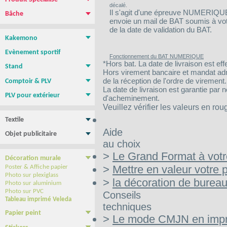
décalé.
Magnétique pour vehicule
Film repositionnable Yupo Tako
Vinyle spécial sol
Papier peint
Il s'agit d'une épreuve NUMERIQUE :
Bâche
envoie un mail de BAT soumis à votre
Bâche PVC standard
Bâche M1 anti-feu
Bâche micro-perforée Mesh
Bâche micro-perforée M1
Bâche SANS PVC
Bâche en Tissus
Toile canvas
de la date de validation du BAT.
Kakemono
Roll-up
Photocall
Banner
Kakemono Suspendu
Produits Associés
Evènement sportif
Fonctionnement du BAT NUMERIQUE
*Hors bat. La date de livraison est eff
Stand
Hors virement bancaire et mandat admin
Stand parapluie
Stand Pop-Up
Murs d'images
Totems
de la réception de l'ordre de virement.
Comptoir & PLV
La date de livraison est garantie par 
Comptoir & borne d'accueil
PLV de comptoir/Chevalets
Présentoirs
Tables, chaises, Mange Debout
Cadre tissu tendu
NEW !
PLV pour extérieur
d'acheminement.
Stop trottoir Economique
Stop trottoir lesté
Roll-up double face
Tentes - Barnums
Drapeau Publicitaire - Oriflamme
Veuillez vérifier les valeurs en rou
Textile
Tee shirt & Polo
Sweat Shirt
Aide
Objet publicitaire
au choix
Sac publicitaire
Mug personnalisé
Clé USB
Stylo personnalisé
Carnet personnalisé
Gamme BIC
Confiseries
>
Le Grand Format à vot
Décoration murale
>
Mettre en valeur votre 
Poster & Affiche papier
Photo sur plexiglass
>
la décoration de burea
Photo sur aluminium
Photo sur PVC
Conseils
Tableau imprimé Veleda
techniques
Papier peint
>
Le mode CMJN en impri
Papier Peint autocollant
Papier peint Pré-encollé