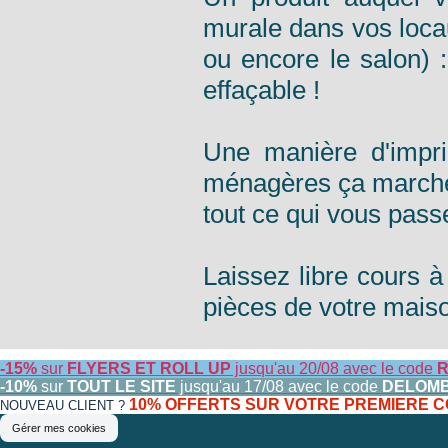
murale dans vos loca
ou encore le salon) 
effaçable !
Une manière d'impri
ménagères ça marche a
tout ce qui vous passe
Laissez libre cours à
pièces de votre mais
-15%
sur
FLYERS ET ROLL UP
jusqu'au 20/08 avec le code
R
-10%
sur
TOUT LE SITE
jusqu'au 17/08 avec le code
DELOM
10% OFFERTS SUR VOTRE PREMIERE
NOUVEAU CLIENT ?
Gérer mes cookies