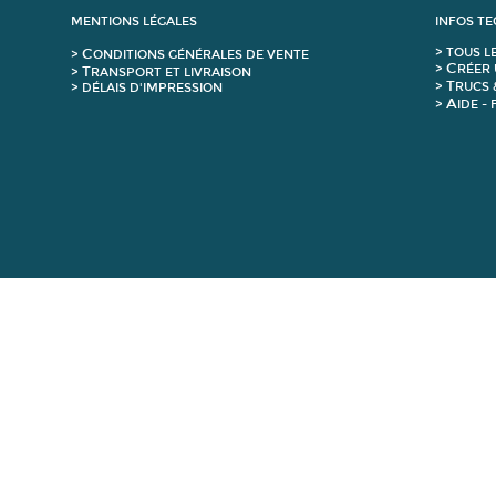
MENTIONS LÉGALES
INFOS T
C
>
T
OUS L
>
ONDITIONS GÉNÉRALES DE VENTE
C
>
RÉER 
T
>
RANSPORT ET LIVRAISON
T
>
RUCS 
> DÉLAIS D'IMPRESSION
A
>
IDE -