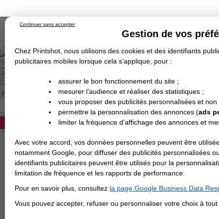
Continuer sans accepter
Gestion de vos préf
Chez Printshot, nous utilisons des cookies et des identifiants public
Impression papier
publicitaires mobiles lorsque cela s’applique, pour :
Grand Format
Stand/PLV
Objet Publicitaire
assurer le bon fonctionnement du site ;
Banderole & bâche
Enseigne
mesurer l’audience et réaliser des statistiques ;
Impression en ligne
>
Décoration murale
>
Tableau imprimé Veleda
Demande de devis
TABLEAU IMPRIMÉ VELEDA
vous proposer des publicités personnalisées et non
Echantillons
DEVIS PERSONNALISÉ
Revendeurs
permettre la personnalisation des annonces (
ads p
Tableau personnalisé veleda effaçable pou
limiter la fréquence d’affichage des annonces et m
REVENDEURS
Dibond. Personnalisez toutes les pièces d
Avec votre accord, vos données personnelles peuvent être utilisée
Spécial Elections
Matière
notamment Google, pour diffuser des publicités personnalisées o
IMPRESSION 24H
identifiants publicitaires peuvent être utilisés pour la personnali
Largeur en cm
limitation de fréquence et les rapports de performance.
Carte de visite
Pour en savoir plus, consultez
la page Google Business Data Resp
Carterie
Carte Indéchirable
Carte de correspondance
Cartes postales
Marque-pages
Carte de Fidélité
Carte PVC
Carte & faire-part
Vous pouvez accepter, refuser ou personnaliser votre choix à tou
Flyer & Dépliant
Hauteur en cm
Flyer
Flyer rond
Dépliant
Chemise à rabats
Flyer indéchirable
Affiche