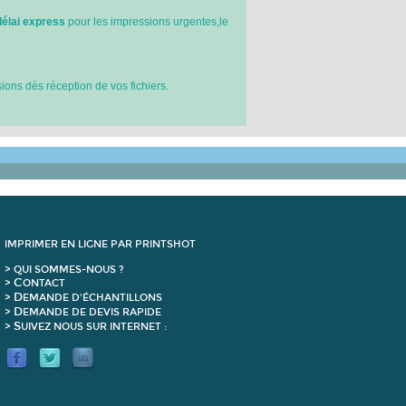
élai express
pour les impressions urgentes,le
ons dès réception de vos fichiers.
IMPRIMER EN LIGNE PAR PRINTSHOT
> QUI SOMMES-NOUS ?
C
>
ONTACT
D
>
EMANDE D'ÉCHANTILLONS
D
>
EMANDE DE DEVIS RAPIDE
S
>
UIVEZ NOUS SUR INTERNET :