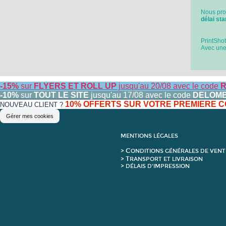
Nous pro
délai st
PrintShot
Avec un
-15%
sur
FLYERS ET ROLL UP
jusqu'au 20/08 avec le code
R
-10%
sur
TOUT LE SITE
jusqu'au 17/08 avec le code
DELOM
10% OFFERTS SUR VOTRE PREMIERE
NOUVEAU CLIENT ?
Gérer mes cookies
MENTIONS LÉGALES
C
>
ONDITIONS GÉNÉRALES DE VENT
T
>
RANSPORT ET LIVRAISON
> DÉLAIS D'IMPRESSION