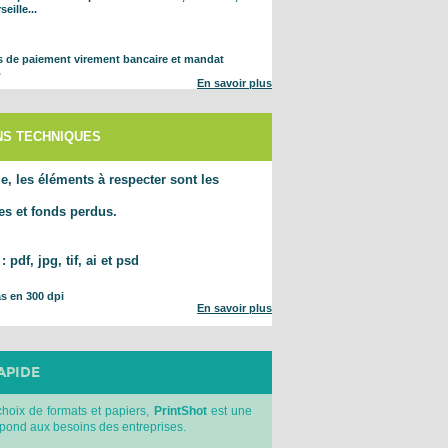
eille...
s de paiement virement bancaire et mandat
.
En savoir plus
ONS TECHNIQUES
, les éléments à respecter sont les
s et fonds perdus.
 :
pdf, jpg, tif, ai et psd
s en 300 dpi
En savoir plus
APIDE
choix de formats et papiers,
PrintShot
est une
épond aux besoins des entreprises.