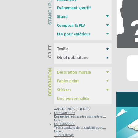
Roll-up
Photocall
Banner
Kakemono Suspendu
Produits Associés
Evènement sportif
Stand
Stand parapluie
Stand Pop-Up
Murs d'images
Totems
Comptoir & PLV
Comptoir & borne d'accueil
PLV de comptoir/Chevalets
Présentoirs
Tables, chaises, Mange Debout
Cadre tissu tendu
NEW !
PLV pour extérieur
Stop trottoir Economique
Stop trottoir lesté
Roll-up double face
Tentes - Barnums
Drapeau Publicitaire - Oriflamme
Textile
Tee shirt & Polo
Sweat Shirt
Objet publicitaire
Sac publicitaire
Mug personnalisé
Clé USB
Stylo personnalisé
Carnet personnalisé
Gamme BIC
Confiseries
Décoration murale
Poster & Affiche papier
Photo sur plexiglass
Photo sur aluminium
Photo sur PVC
Tableau imprimé Veleda
Papier peint
Papier Peint autocollant
Papier peint Pré-encollé
Stickers
Yupo Tako : le sticker sans colle
Bubble free : Le sticker sans bulle
Lino personnalisé
AVIS DE NOS CLIENTS
Le 24/06/2026
Entreprise très professionnelle et...
Note :
Le 29/05/2026
Très satisfaite de la rapidité et de...
Note :
... Plus d'avis