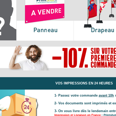
VOS IMPRESSIONS EN 24 HEURES
1
-
Passez votre
com
m
ande
avant 10h
s
2- Vos documents sont
imprimés et ex
3-
On vous livre dès le lendemain
entr
:
Impression et Livraison en France
Printshot