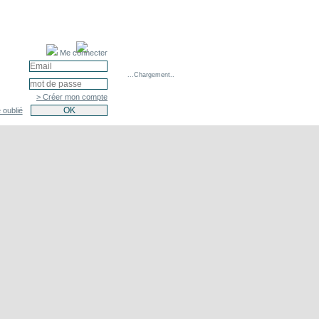
Me connecter
...Chargement..
> Créer mon compte
 oublié