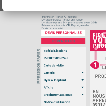
Imprimé en France
À Toulouse
Livraison gratuite
Partout en France
Livraison express 24H
(commandes avant 10H)
Paiements sécurisés
CB, Paypal, mandat
Devis personnalisé
DEVIS PERSONNALISÉ
REVENDEURS
Spécial Elections
IMPRESSION 24H
Carte de visite
Carterie
Carte Indéchirable
Carte de correspondance
Cartes postales
Marque-pages
Carte de Fidélité
Carte PVC
Carte & faire-part
Flyer & Dépliant
Flyer
Flyer rond
Dépliant
Chemise à rabats
Flyer indéchirable
Affiche
Affiche Petit Format
Affiche à l'unité
Affiche Grand Format
Brochure/Catalogue
Brochure piquée
Brochure dos carré collé
Brochure spirale
Notice d'utilisation