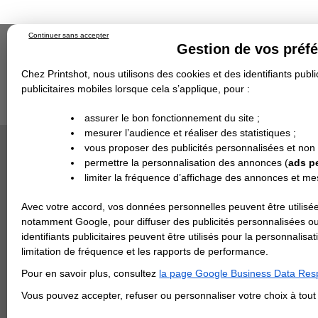
Continuer sans accepter
Gestion de vos préf
Chez Printshot, nous utilisons des cookies et des identifiants public
publicitaires mobiles lorsque cela s’applique, pour :
Impression papier
Grand Format
Stand/PLV
Objet Publicitaire
assurer le bon fonctionnement du site ;
Banderole & bâche
Enseigne
mesurer l’audience et réaliser des statistiques ;
Demande de devis
vous proposer des publicités personnalisées et non
Echantillons
Revendeurs
permettre la personnalisation des annonces (
ads p
limiter la fréquence d’affichage des annonces et m
Avec votre accord, vos données personnelles peuvent être utilisée
notamment Google, pour diffuser des publicités personnalisées o
identifiants publicitaires peuvent être utilisés pour la personnali
limitation de fréquence et les rapports de performance.
Pour en savoir plus, consultez
la page Google Business Data Resp
Vous pouvez accepter, refuser ou personnaliser votre choix à tou