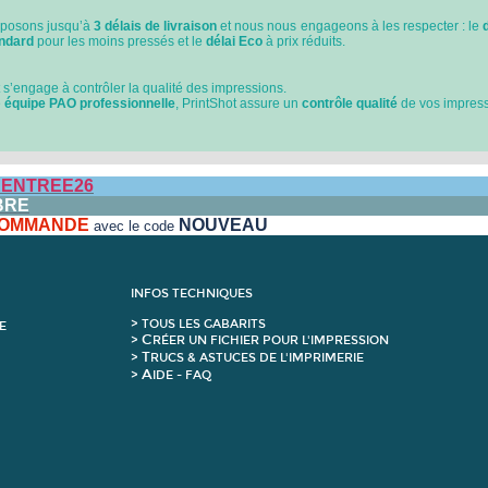
posons jusqu’à
3 délais de livraison
et nous nous engageons à les respecter : le
d
andard
pour les moins pressés et le
délai Eco
à prix réduits.
 s’engage à contrôler la qualité des impressions.
e
équipe PAO professionnelle
, PrintShot assure un
contrôle qualité
de vos impressi
ENTREE26
BRE
 COMMANDE
NOUVEAU
avec le code
INFOS TECHNIQUES
>
T
OUS LES GABARITS
E
C
>
RÉER UN FICHIER POUR L'IMPRESSION
T
>
RUCS & ASTUCES DE L'IMPRIMERIE
A
>
IDE - FAQ