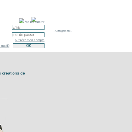
Me connecter
...Chargement..
> Créer mon compte
 oublié
 créations de