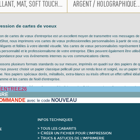
ression de cartes de voeux
ion de cartes de vœux d’entreprise est un excellent moyen de transmettre vos messages de fi
tShot, nous imprimons vos cartes de vœux professionnelles personnalisées à partir de vos 
élégants et fidèles à votre identité visuelle. Vos cartes de vœux personnalisées représentent 
la personnalité et le professionnalisme de votre entreprise. Elles peuvent également être util
pondance pour vos événements internes ou vos communications clients.
osons plusieurs formats standards ou sur mesure, imprimés en quadri sur des papiers de qu
vous pouvez choisir un papier classique pelliculé pour un rendu lisse et soigné, ou un papier
ue.
Nos papiers spéciaux dorés, métallisés, extra-blancs ou irisés offrent un effet raffiné idé
amme et les cartes de Noël d’entreprise.
sultat encore plus élégant, il est possible d’ajouter des finitions premium telles que le vernis 
ENTREE26
n logo, une typographie ou un visuel festif.
Chaque carte devient ainsi un véritable support de
BRE
atif de votre marque.
 COMMANDE
NOUVEAU
avec le code
: Les Cartes de voeux et Faire-part seront expédiés seuls. Les enveloppes ne sont pas fourn
INFOS TECHNIQUES
>
T
OUS LES GABARITS
E
C
>
RÉER UN FICHIER POUR L'IMPRESSION
T
>
RUCS & ASTUCES DE L'IMPRIMERIE