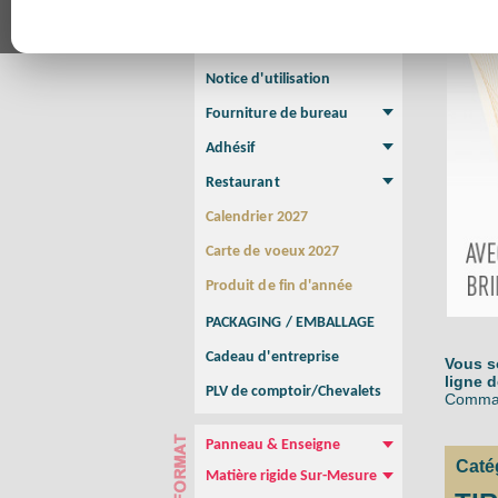
Affiche
Affiche Petit Format
Affiche à l'unité
Affiche Grand Format
Brochure/Catalogue
Brochure piquée
Brochure dos carré collé
Brochure spirale
Notice d'utilisation
Fourniture de bureau
Enveloppe
Papier à lettres
Chemise à rabats
Bloc-notes encollé
Carnets Autocopiants
Magnétique sur mesure
Sous main
Adhésif
Etiquette autocollante
Sticker Rond
Adhésif sur-mesure
Sticker Vitrine
NEW !
Restaurant
Menu
Set de table
Etui à cigarettes
Porte Addition
Menu Panneau
NEW !
Calendrier 2027
Carte de voeux 2027
Produit de fin d'année
PACKAGING / EMBALLAGE
Cadeau d'entreprise
Vous s
ligne d
PLV de comptoir/Chevalets
Command
Panneau & Enseigne
Catég
Panneau de chantier
Panneau immobilier
Enseigne Publicitaire
Matière rigide Sur-Mesure
Dibond
Plexiglass
PVC
Aquilux
NEW !