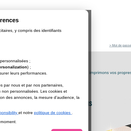
érences
itaires, y compris des identifiants
> Mot de passe
 personnalisées ;
 DE VŒUX 2026
ersonalization
) ;
ssion de vos cartes et cartons d'invitation : nous imprimons
vos propres
esurer leurs performances.
dans des délais courts à des prix bas.
s par nous et par nos partenaires,
u non personnalisées. Les cookies et
sation des annonces, la mesure d’audience, la
onsibility
et notre
politique de cookies
.
t moment.