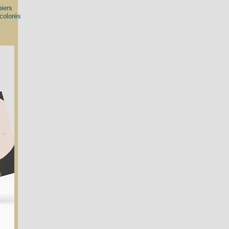
piers
 colorés