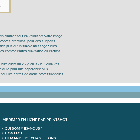
n d’année tout en valorisant votre image.
propres créations, pour des supports
bien plus qu’un simple message : elles
isées comme cartes d’invitation ou cartons
alité allant du 250g au 350g.
Selon vos
 texturé pour une apparence plus
al pour les cartes de vœux professionnelles
sélectif ou la dorure à chaud, parfaites pour
 communication, à la fois esthétique et
ies.
IMPRIMER EN LIGNE PAR PRINTSHOT
> QUI SOMMES-NOUS ?
C
>
ONTACT
D
>
EMANDE D'ÉCHANTILLONS