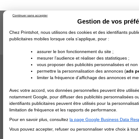
Continuer sans accepter
Gestion de vos préf
Chez Printshot, nous utilisons des cookies et des identifiants public
publicitaires mobiles lorsque cela s’applique, pour :
Impression papier
Grand Format
Stand/PLV
Objet Publicitaire
assurer le bon fonctionnement du site ;
Banderole & bâche
Enseigne
mesurer l’audience et réaliser des statistiques ;
Impression en ligne
>
Carterie
>
Carte de voeux
Demande de devis
vous proposer des publicités personnalisées et non
Echantillons
Revendeurs
CARTE
DEVIS PERSONNALISÉ
permettre la personnalisation des annonces (
ads p
L'impre
limiter la fréquence d’affichage des annonces et m
REVENDEURS
cartes 
Avec votre accord, vos données personnelles peuvent être utilisée
Spécial Elections
notamment Google, pour diffuser des publicités personnalisées o
identifiants publicitaires peuvent être utilisés pour la personnali
IMPRESSION 24H
limitation de fréquence et les rapports de performance.
Carte de visite
Pour en savoir plus, consultez
la page Google Business Data Resp
Carterie
Carte Indéchirable
Carte de correspondance
Cartes postales
Marque-pages
Carte de Fidélité
Carte PVC
Carte & faire-part
Vous pouvez accepter, refuser ou personnaliser votre choix à tou
Flyer & Dépliant
Flyer
Flyer rond
Dépliant
Chemise à rabats
Flyer indéchirable