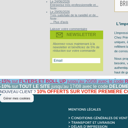
Le 24/06/2026
Entreprise très professionnelle et...
Note :
Le 29/05/2026
Très satisfaite de la rapidité et de...
Note :
... Plus d'avis
L'imp
Laisser votre commentaire
L’impress
NEWSLETTER
Chez Prin
uniques, 
Abonnez-vous maintenant à la
reflètent 
newsletter et bénéficiez de 5% de
réduction sur votre commande
de corres
Nous prop
besoins, 
authentiq
haut de g
Pour un ré
-15%
sur
FLYERS ET ROLL UP
jusqu'au 20/08 avec le code
R
sublimer u
-10%
sur
TOUT LE SITE
jusqu'au 17/08 avec le code
DELOM
représent
10% OFFERTS SUR VOTRE PREMIERE
NOUVEAU CLIENT ?
Attention
Gérer mes cookies
MENTIONS LÉGALES
C
>
ONDITIONS GÉNÉRALES DE VENT
T
>
RANSPORT ET LIVRAISON
> DÉLAIS D'IMPRESSION