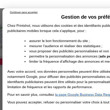
Continuer sans accepter
Gestion de vos préf
Chez Printshot, nous utilisons des cookies et des identifiants public
Impression papier
publicitaires mobiles lorsque cela s’applique, pour :
Grand Format
Stand/PLV
Objet Publicitaire
assurer le bon fonctionnement du site ;
Banderole & bâche
Enseigne
mesurer l’audience et réaliser des statistiques ;
Impression en ligne
>
Kakemono
>
Banner
Demande de devis
X-BANNER
vous proposer des publicités personnalisées et non
Echantillons
DEVIS PERSONNALISÉ
Revendeurs
permettre la personnalisation des annonces (
ads p
Impression d'une bannière pour vos expos
limiter la fréquence d’affichage des annonces et m
REVENDEURS
TRANSPORT sont livrés avec l'impression
Format en cm
Avec votre accord, vos données personnelles peuvent être utilisée
Spécial Elections
notamment Google, pour diffuser des publicités personnalisées o
IMPRESSION 24H
identifiants publicitaires peuvent être utilisés pour la personnali
Matière
limitation de fréquence et les rapports de performance.
Carte de visite
Pour en savoir plus, consultez
la page Google Business Data Resp
Carterie
>
Vous avez une command
Carte Indéchirable
Carte de correspondance
Cartes postales
Marque-pages
Carte de Fidélité
Carte PVC
Carte & faire-part
Vous pouvez accepter, refuser ou personnaliser votre choix à tou
Flyer & Dépliant
Flyer
Flyer rond
Dépliant
Chemise à rabats
Flyer indéchirable
Affiche