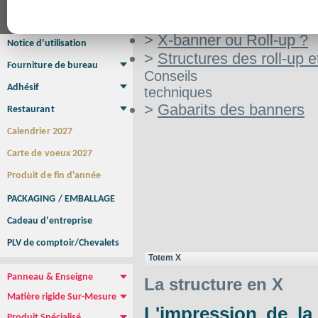
Aide
Affiche Petit Format
Affiche à l'unité
Affiche Grand Format
au choix
Brochure/Catalogue
Brochure piquée
Brochure dos carré collé
Brochure spirale
>
X-banner ou Roll-up ?
Notice d'utilisation
>
Structures des roll-up 
Fourniture de bureau
Conseils
Enveloppe
Papier à lettres
Chemise à rabats
Bloc-notes encollé
Carnets Autocopiants
Magnétique sur mesure
Sous main
Adhésif
techniques
Etiquette autocollante
Sticker Rond
Adhésif sur-mesure
Sticker Vitrine
NEW !
>
Gabarits des banners
Restaurant
Menu
Set de table
Etui à cigarettes
Porte Addition
Menu Panneau
NEW !
Calendrier 2027
Carte de voeux 2027
Produit de fin d'année
PACKAGING / EMBALLAGE
Cadeau d'entreprise
PLV de comptoir/Chevalets
Totem X
Panneau & Enseigne
La structure en X
Panneau de chantier
Panneau immobilier
Enseigne Publicitaire
Matière rigide Sur-Mesure
L'impression de la
Dibond
Plexiglass
PVC
Aquilux
NEW !
Produit Spécialisé