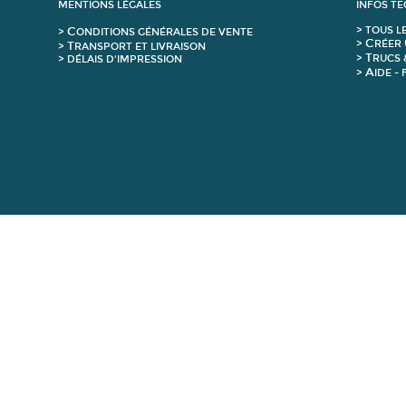
MENTIONS LÉGALES
INFOS T
C
>
T
OUS L
>
ONDITIONS GÉNÉRALES DE VENTE
C
>
RÉER 
T
>
RANSPORT ET LIVRAISON
T
>
RUCS 
> DÉLAIS D'IMPRESSION
A
>
IDE -