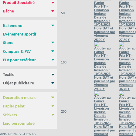
Produit Spécialisé
Panier
Panier
Prix HT -
Prix HT -
Magnétique pour vehicule
Film repositionnable Yupo Tako
Vinyle spécial sol
Papier peint
Livraison
Livraison
Bâche
50
incluse
incluse
Bâche PVC standard
Bâche M1 anti-feu
Bâche micro-perforée Mesh
Bâche micro-perforée M1
Bâche SANS PVC
Bâche en Tissus
Toile canvas
Date de
Date de
livraison :
livraison :
10/08/2026
10/08/2026
Kakemono
Hors BAT et
Hors BAT 
Roll-up
Photocall
Banner
Kakemono Suspendu
Produits Associés
paiement par
paiement 
Evènement sportif
virement
virement
25.20 €
27.80 €
Stand
Stand parapluie
Stand Pop-Up
Murs d'images
Totems
Ajouter au
Ajouter au
Comptoir & PLV
Panier
Panier
Prix HT -
Prix HT -
Comptoir & borne d'accueil
PLV de comptoir/Chevalets
Présentoirs
Tables, chaises, Mange Debout
Cadre tissu tendu
NEW !
Livraison
Livraison
PLV pour extérieur
100
incluse
incluse
Stop trottoir Economique
Stop trottoir lesté
Roll-up double face
Tentes - Barnums
Drapeau Publicitaire - Oriflamme
Date de
Date de
livraison :
livraison :
10/08/2026
10/08/2026
Textile
Hors BAT et
Hors BAT 
Tee shirt & Polo
Sweat Shirt
paiement par
paiement 
Objet publicitaire
virement
virement
Sac publicitaire
Mug personnalisé
Clé USB
Stylo personnalisé
Carnet personnalisé
Gamme BIC
Confiseries
29.50 €
34.70 €
Ajouter au
Ajouter au
Décoration murale
Panier
Panier
Poster & Affiche papier
Photo sur plexiglass
Photo sur aluminium
Photo sur PVC
Tableau imprimé Veleda
Prix HT -
Prix HT -
Papier peint
Livraison
Livraison
200
Papier Peint autocollant
Papier peint Pré-encollé
incluse
incluse
Stickers
Date de
Date de
livraison :
livraison :
Yupo Tako : le sticker sans colle
Bubble free : Le sticker sans bulle
10/08/2026
10/08/2026
Lino personnalisé
Hors BAT et
Hors BAT 
paiement par
paiement 
virement
virement
AVIS DE NOS CLIENTS