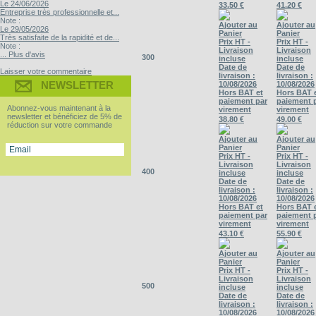
Le 24/06/2026
33.50 €
41.20 €
Entreprise très professionnelle et...
Note :
Ajouter au
Ajouter au
Le 29/05/2026
Panier
Panier
Très satisfaite de la rapidité et de...
Prix HT -
Prix HT -
Note :
Livraison
Livraison
... Plus d'avis
300
incluse
incluse
Date de
Date de
Laisser votre commentaire
livraison :
livraison :
NEWSLETTER
10/08/2026
10/08/2026
Hors BAT et
Hors BAT 
paiement par
paiement 
Abonnez-vous maintenant à la
virement
virement
newsletter et bénéficiez de 5% de
38.80 €
49.00 €
réduction sur votre commande
Ajouter au
Ajouter au
Panier
Panier
Prix HT -
Prix HT -
Livraison
Livraison
400
incluse
incluse
Date de
Date de
livraison :
livraison :
10/08/2026
10/08/2026
Hors BAT et
Hors BAT 
paiement par
paiement 
virement
virement
43.10 €
55.90 €
Ajouter au
Ajouter au
Panier
Panier
Prix HT -
Prix HT -
Livraison
Livraison
500
incluse
incluse
Date de
Date de
livraison :
livraison :
10/08/2026
10/08/2026