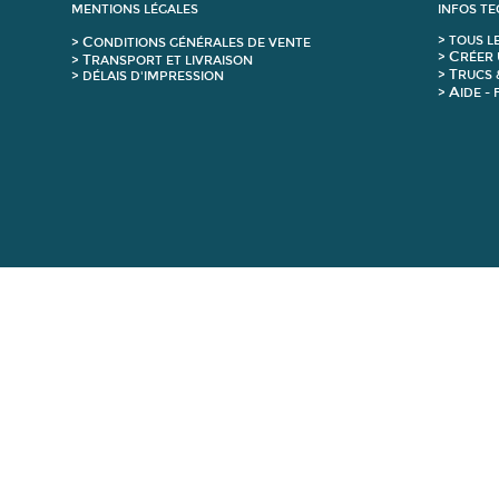
MENTIONS LÉGALES
INFOS T
C
>
T
OUS L
>
ONDITIONS GÉNÉRALES DE VENTE
C
>
RÉER 
T
>
RANSPORT ET LIVRAISON
T
>
RUCS 
> DÉLAIS D'IMPRESSION
A
>
IDE -