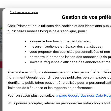
Continuer sans accepter
Gestion de vos préf
Chez Printshot, nous utilisons des cookies et des identifiants public
Impression papier
publicitaires mobiles lorsque cela s’applique, pour :
Grand Format
Stand/PLV
Objet Publicitaire
assurer le bon fonctionnement du site ;
Banderole & bâche
Enseigne
mesurer l’audience et réaliser des statistiques ;
Impression en ligne
>
Impression Flyer
>
10x20 - 135g couché brillant (économique) - 
Demande de devis
vous proposer des publicités personnalisées et non
Echantillons
- 10X20 - 135G COUCHÉ BRILLANT (ÉC
Revendeurs
DEVIS PERSONNALISÉ
permettre la personnalisation des annonces (
ads p
Format en cm
limiter la fréquence d’affichage des annonces et m
REVENDEURS
Avec votre accord, vos données personnelles peuvent être utilisée
Spécial Elections
Papier
notamment Google, pour diffuser des publicités personnalisées o
identifiants publicitaires peuvent être utilisés pour la personnali
IMPRESSION 24H
limitation de fréquence et les rapports de performance.
Carte de visite
Finition
Pour en savoir plus, consultez
la page Google Business Data Resp
Carterie
Carte Indéchirable
Carte de correspondance
Cartes postales
Marque-pages
Carte de Fidélité
Carte PVC
Carte & faire-part
Vous pouvez accepter, refuser ou personnaliser votre choix à tou
10€
Flyer & Dépliant
Bon à tirer
Si
Flyer
Flyer rond
Dépliant
Chemise à rabats
Flyer indéchirable