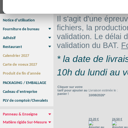
Affiche
NUMERIQUE, le délai
Affiche Petit Format
Affiche à l'unité
Affiche Grand Format
Brochure/Catalogue
Il s'agit d'une épre
Brochure piquée
Brochure dos carré collé
Brochure spirale
Notice d'utilisation
fichiers, la product
Fourniture de bureau
validation. Le délai d
Enveloppe
Papier à lettres
Chemise à rabats
Bloc-notes encollé
Carnets Autocopiants
Magnétique sur mesure
Sous main
Adhésif
validation du BAT.
F
Etiquette autocollante
Sticker Rond
Adhésif sur-mesure
Sticker Vitrine
NEW !
Restaurant
Menu
Set de table
Etui à cigarettes
Porte Addition
Menu Panneau
NEW !
* la date de livr
Calendrier 2027
Carte de voeux 2027
10h du lundi au v
Produit de fin d'année
PACKAGING / EMBALLAGE
Cliquer sur votre
tarif pour ajouter au
Livraison estimée le :
Cadeau d'entreprise
panier !
10/08/2026*
PLV de comptoir/Chevalets
Panneau & Enseigne
23.20 €
24.50 €
Panneau de chantier
Panneau immobilier
Enseigne Publicitaire
Matière rigide Sur-Mesure
Ajouter au
Ajouter au
Dibond
Plexiglass
PVC
Aquilux
NEW !