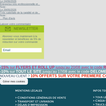
Le 24/06/2026
Entreprise très professionnelle et...
Note :
Le 29/05/2026
Très satisfaite de la rapidité et de...
Note :
... Plus d'avis
Laisser votre commentaire
NEWSLETTER
Abonnez-vous maintenant à la
newsletter et bénéficiez de 5% de
réduction sur votre commande
-15%
sur
FLYERS ET ROLL UP
jusqu'au 20/08 avec le code
R
-10%
sur
TOUT LE SITE
jusqu'au 17/08 avec le code
DELOM
10% OFFERTS SUR VOTRE PREMIERE
NOUVEAU CLIENT ?
Gérer mes cookies
MENTIONS LÉGALES
INFOS T
C
>
T
OUS L
>
ONDITIONS GÉNÉRALES DE VENTE
C
>
RÉER 
T
>
RANSPORT ET LIVRAISON
T
>
RUCS 
> DÉLAIS D'IMPRESSION