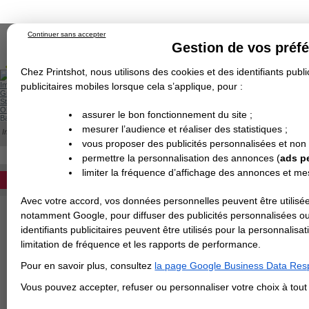
Continuer sans accepter
Gestion de vos préf
Chez Printshot, nous utilisons des cookies et des identifiants public
Impression papier
publicitaires mobiles lorsque cela s’applique, pour :
Grand Format
Stand/PLV
Objet Publicitaire
assurer le bon fonctionnement du site ;
Banderole & bâche
Enseigne
mesurer l’audience et réaliser des statistiques ;
Impression en ligne
>
IMPRESSION 24H
>
Flyer 24H
>
Flyer Classique 24H
Demande de devis
vous proposer des publicités personnalisées et non
Echantillons
Revendeurs
DEVIS PERSONNALISÉ
permettre la personnalisation des annonces (
ads p
FLYER CLASSIQUE 24H
limiter la fréquence d’affichage des annonces et m
Impression rapide de vos flyers de dist
REVENDEURS
170g
: livraison en 24H (jours ouvrés
Avec votre accord, vos données personnelles peuvent être utilisée
Spécial Elections
notamment Google, pour diffuser des publicités personnalisées o
identifiants publicitaires peuvent être utilisés pour la personnali
IMPRESSION 24H
> CHOISIR LE PAPIER
:
limitation de fréquence et les rapports de performance.
Carte de visite
Pour en savoir plus, consultez
la page Google Business Data Resp
Carterie
Carte Indéchirable
Carte de correspondance
Cartes postales
Marque-pages
Carte de Fidélité
Carte PVC
Carte & faire-part
Vous pouvez accepter, refuser ou personnaliser votre choix à tou
Flyer & Dépliant
Flyer
Flyer rond
Dépliant
Chemise à rabats
Flyer indéchirable