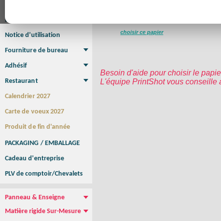
Affiche
Affiche Petit Format
Affiche à l'unité
Affiche Grand Format
Brochure/Catalogue
Brochure piquée
Brochure dos carré collé
Brochure spirale
choisir ce papier
Notice d'utilisation
Fourniture de bureau
Enveloppe
Papier à lettres
Chemise à rabats
Bloc-notes encollé
Carnets Autocopiants
Magnétique sur mesure
Sous main
Adhésif
Besoin d'aide pour choisir le papier
Etiquette autocollante
Sticker Rond
Adhésif sur-mesure
Sticker Vitrine
NEW !
Restaurant
L'équipe PrintShot vous conseille
Menu
Set de table
Etui à cigarettes
Porte Addition
Menu Panneau
NEW !
Calendrier 2027
Carte de voeux 2027
Produit de fin d'année
PACKAGING / EMBALLAGE
Cadeau d'entreprise
PLV de comptoir/Chevalets
Panneau & Enseigne
Panneau de chantier
Panneau immobilier
Enseigne Publicitaire
Matière rigide Sur-Mesure
Dibond
Plexiglass
PVC
Aquilux
NEW !