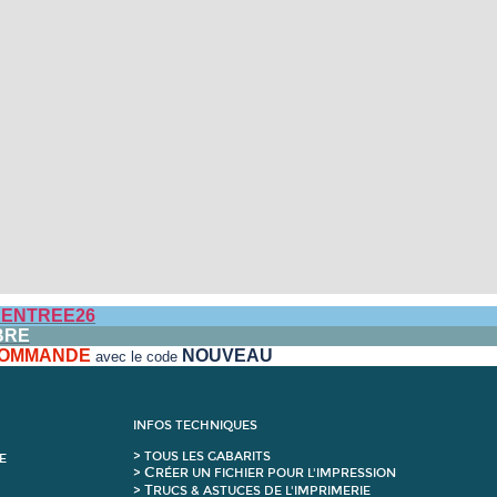
ENTREE26
BRE
 COMMANDE
NOUVEAU
avec le code
INFOS TECHNIQUES
>
T
OUS LES GABARITS
E
C
>
RÉER UN FICHIER POUR L'IMPRESSION
T
>
RUCS & ASTUCES DE L'IMPRIMERIE