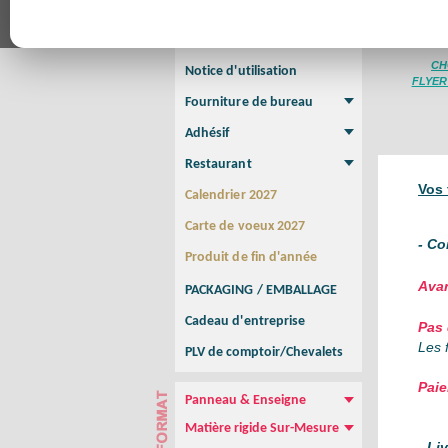
Affiche
Affiche Petit Format
Affiche à l'unité
Affiche Grand Format
Brochure/Catalogue
Brochure piquée
Brochure dos carré collé
Brochure spirale
CH
Notice d'utilisation
FLYE
Fourniture de bureau
Enveloppe
Papier à lettres
Chemise à rabats
Bloc-notes encollé
Carnets Autocopiants
Magnétique sur mesure
Sous main
Adhésif
Etiquette autocollante
Sticker Rond
Adhésif sur-mesure
Sticker Vitrine
NEW !
Restaurant
Menu
Set de table
Etui à cigarettes
Porte Addition
Menu Panneau
NEW !
Vos 
Calendrier 2027
Carte de voeux 2027
- Co
Produit de fin d'année
Avan
PACKAGING / EMBALLAGE
Cadeau d'entreprise
Pas
Les 
PLV de comptoir/Chevalets
Paie
Panneau & Enseigne
Panneau de chantier
Panneau immobilier
Enseigne Publicitaire
Matière rigide Sur-Mesure
- Li
Dibond
Plexiglass
PVC
Aquilux
NEW !