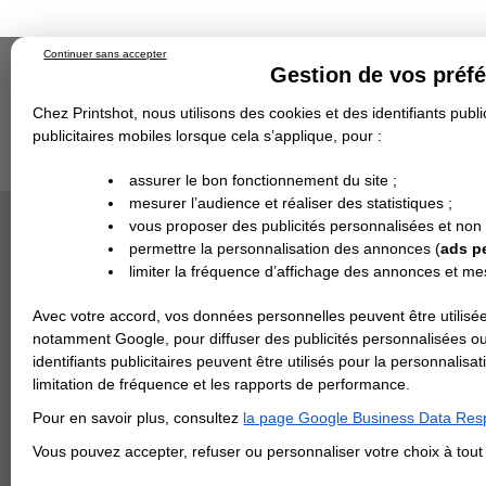
Continuer sans accepter
Gestion de vos préf
Chez Printshot, nous utilisons des cookies et des identifiants public
publicitaires mobiles lorsque cela s’applique, pour :
Impression papier
Grand Format
Stand/PLV
Objet Publicitaire
assurer le bon fonctionnement du site ;
Banderole & bâche
Enseigne
mesurer l’audience et réaliser des statistiques ;
Impression en ligne
>
IMPRESSION 24H
>
Flyer
Demande de devis
vous proposer des publicités personnalisées et non
Echantillons
Revendeurs
DEVIS PERSONNALISÉ
permettre la personnalisation des annonces (
ads p
FLYER 2
limiter la fréquence d’affichage des annonces et m
Impression 
REVENDEURS
flyer en pa
Avec votre accord, vos données personnelles peuvent être utilisée
toute com
Spécial Elections
notamment Google, pour diffuser des publicités personnalisées o
identifiants publicitaires peuvent être utilisés pour la personnali
IMPRESSION 24H
> TOUS LE
limitation de fréquence et les rapports de performance.
Carte de visite
Pour en savoir plus, consultez
la page Google Business Data Resp
Carterie
Carte Indéchirable
Carte de correspondance
Cartes postales
Marque-pages
Carte de Fidélité
Carte PVC
Carte & faire-part
Vous pouvez accepter, refuser ou personnaliser votre choix à tou
Flyer & Dépliant
Flyer
Flyer rond
Dépliant
Chemise à rabats
Flyer indéchirable