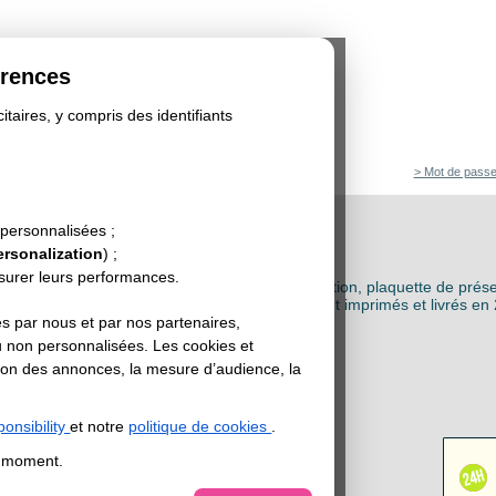
érences
itaires, y compris des identifiants
> Mot de passe
 24H
 personnalisées ;
ersonalization
) ;
4H
esurer leurs performances.
rapide de vos flyers : flyer classique de distribution, plaquette de prés
pier recyclé ou format carré ect... Les flyers sont imprimés et livrés e
s par nous et par nos partenaires,
mande passée avant 10H.
u non personnalisées. Les cookies et
sation des annonces, la mesure d’audience, la
S FLYERS IMPRIMES ET LIVRES SOUS 24H
:
onsibility
et notre
politique de cookies
.
t moment.