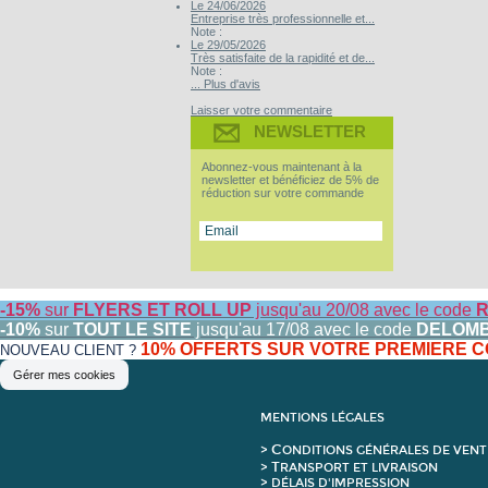
Le 24/06/2026
Entreprise très professionnelle et...
Note :
Le 29/05/2026
Très satisfaite de la rapidité et de...
Note :
... Plus d'avis
Laisser votre commentaire
NEWSLETTER
Abonnez-vous maintenant à la
newsletter et bénéficiez de 5% de
réduction sur votre commande
-15%
sur
FLYERS ET ROLL UP
jusqu'au 20/08 avec le code
R
-10%
sur
TOUT LE SITE
jusqu'au 17/08 avec le code
DELOM
10% OFFERTS SUR VOTRE PREMIERE
NOUVEAU CLIENT ?
Gérer mes cookies
MENTIONS LÉGALES
C
>
ONDITIONS GÉNÉRALES DE VENT
T
>
RANSPORT ET LIVRAISON
> DÉLAIS D'IMPRESSION