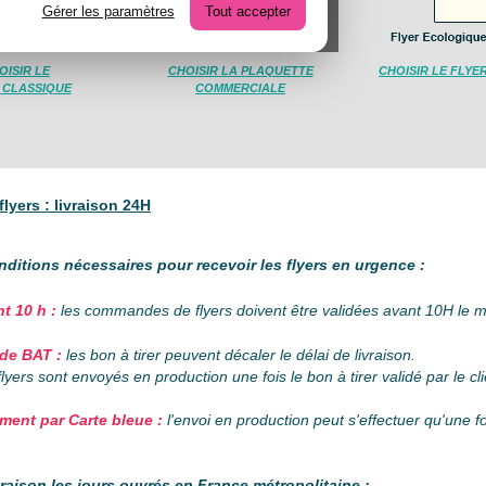
Gérer les paramètres
Tout accepter
OISIR LE
CHOISIR LA PLAQUETTE
CHOISIR LE FLY
R
CLASSIQUE
COMMERCIALE
flyers : livraison 24H
nditions nécessaires pour recevoir les flyers en urgence :
t 10 h
:
les commandes de flyers doivent être validées avant 10H le mat
 de BAT
:
les bon à tirer peuvent décaler le délai de livraison.
flyers sont envoyés en production une fois le bon à tirer validé par le cli
ment par Carte bleue :
l'envoi en production peut s'effectuer qu'une f
vraison les jours ouvrés en France métropolitaine :