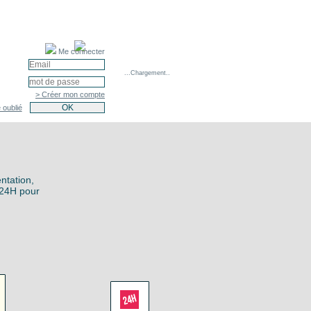
Me connecter
...Chargement..
> Créer mon compte
 oublié
entation,
n 24H pour