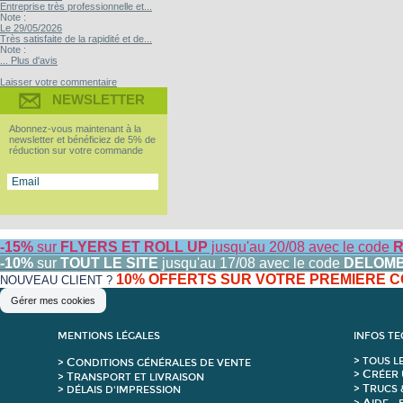
Entreprise très professionnelle et...
Note :
Le 29/05/2026
Très satisfaite de la rapidité et de...
Note :
... Plus d'avis
Laisser votre commentaire
NEWSLETTER
Abonnez-vous maintenant à la
newsletter et bénéficiez de 5% de
réduction sur votre commande
-15%
sur
FLYERS ET ROLL UP
jusqu'au 20/08 avec le code
R
-10%
sur
TOUT LE SITE
jusqu'au 17/08 avec le code
DELOM
10% OFFERTS SUR VOTRE PREMIERE
NOUVEAU CLIENT ?
Gérer mes cookies
MENTIONS LÉGALES
INFOS T
C
>
T
OUS L
>
ONDITIONS GÉNÉRALES DE VENTE
C
>
RÉER 
T
>
RANSPORT ET LIVRAISON
T
>
RUCS 
> DÉLAIS D'IMPRESSION