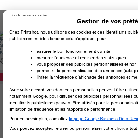
Continuer sans accepter
Gestion de vos préf
Chez Printshot, nous utilisons des cookies et des identifiants public
Impression papier
publicitaires mobiles lorsque cela s’applique, pour :
Grand Format
Stand/PLV
Objet Publicitaire
assurer le bon fonctionnement du site ;
Banderole & bâche
Enseigne
mesurer l’audience et réaliser des statistiques ;
Impression en ligne
>
Flyer & Dépliant & Plaquette
>
Dépliant/Flyer plié
>
Dépliant fo
Demande de devis
Portefeuilles Portrait - 15x20 cm fermé / 60x20 cm ouvert
vous proposer des publicités personnalisées et non
Echantillons
DEVIS PERSONNALISÉ
DÉPLIANT PORTRAIT : 3 PLIS PORTEFEUI
Revendeurs
permettre la personnalisation des annonces (
ads p
Devis pour l'impression de votre dépliant 
limiter la fréquence d’affichage des annonces et m
REVENDEURS
choix. Si le papier est égal ou supérieur à 
Avec votre accord, vos données personnelles peuvent être utilisée
Spécial Elections
Papier
notamment Google, pour diffuser des publicités personnalisées o
IMPRESSION 24H
identifiants publicitaires peuvent être utilisés pour la personnali
Finition
limitation de fréquence et les rapports de performance.
Carte de visite
Pour en savoir plus, consultez
la page Google Business Data Resp
Carterie
Carte Indéchirable
Carte de correspondance
Cartes postales
Marque-pages
Carte de Fidélité
Carte PVC
Carte & faire-part
>
Vous avez une command
Vous pouvez accepter, refuser ou personnaliser votre choix à tou
Flyer & Dépliant
Flyer
Flyer rond
Dépliant
Chemise à rabats
Flyer indéchirable
Affiche