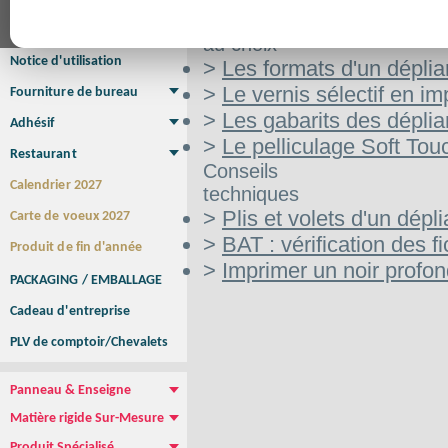
Affiche Petit Format
Affiche à l'unité
Affiche Grand Format
Aide
Brochure/Catalogue
au choix
Brochure piquée
Brochure dos carré collé
Brochure spirale
Notice d'utilisation
>
Les formats d'un déplia
>
Le vernis sélectif en im
Fourniture de bureau
Enveloppe
Papier à lettres
Chemise à rabats
Bloc-notes encollé
Carnets Autocopiants
Magnétique sur mesure
Sous main
>
Les gabarits des déplia
Adhésif
Etiquette autocollante
Sticker Rond
Adhésif sur-mesure
Sticker Vitrine
NEW !
>
Le pelliculage Soft Tou
Restaurant
Conseils
Menu
Set de table
Etui à cigarettes
Porte Addition
Menu Panneau
NEW !
Calendrier 2027
techniques
>
Plis et volets d'un dépli
Carte de voeux 2027
>
BAT : vérification des fi
Produit de fin d'année
>
Imprimer un noir profo
PACKAGING / EMBALLAGE
Cadeau d'entreprise
PLV de comptoir/Chevalets
Panneau & Enseigne
Panneau de chantier
Panneau immobilier
Enseigne Publicitaire
Matière rigide Sur-Mesure
Dibond
Plexiglass
PVC
Aquilux
NEW !
Produit Spécialisé