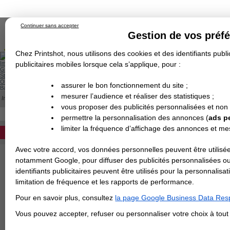
Continuer sans accepter
Gestion de vos préf
Chez Printshot, nous utilisons des cookies et des identifiants public
Impression papier
publicitaires mobiles lorsque cela s’applique, pour :
Grand Format
Stand/PLV
Objet Publicitaire
assurer le bon fonctionnement du site ;
Banderole & bâche
Enseigne
mesurer l’audience et réaliser des statistiques ;
Impression en ligne
>
Les gabarits des dépliants
Demande de devis
vous proposer des publicités personnalisées et non
Echantillons
TELECHARGEMENT EN LIGNE DE
Revendeurs
DEVIS PERSONNALISÉ
permettre la personnalisation des annonces (
ads p
limiter la fréquence d’affichage des annonces et m
REVENDEURS
Tous les gabarits des dépliants
Avec votre accord, vos données personnelles peuvent être utilisée
(toujours format ouvert)
Spécial Elections
notamment Google, pour diffuser des publicités personnalisées o
Les gabarits sont disp
IMPRESSION 24H
identifiants publicitaires peuvent être utilisés pour la personnali
INDESIGN.
limitation de fréquence et les rapports de performance.
Carte de visite
Cliquez sur le format s
Pour en savoir plus, consultez
la page Google Business Data Resp
Carterie
correspondants :
Carte Indéchirable
Carte de correspondance
Cartes postales
Marque-pages
Carte de Fidélité
Carte PVC
Carte & faire-part
Vous pouvez accepter, refuser ou personnaliser votre choix à tou
Flyer & Dépliant
Format
A3 - Format portrait - 1 pli
Flyer
Flyer rond
Dépliant
Chemise à rabats
Flyer indéchirable