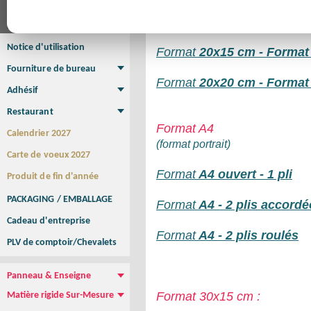
Affiche
Affiche Petit Format
Affiche à l'unité
Affiche Grand Format
Format
10x30
cm - Format 
Brochure/Catalogue
Brochure piquée
Brochure dos carré collé
Brochure spirale
Notice d'utilisation
Format
20x15 cm - Format p
Fourniture de bureau
Format
20x20 cm - Format p
Enveloppe
Papier à lettres
Chemise à rabats
Bloc-notes encollé
Carnets Autocopiants
Magnétique sur mesure
Sous main
Adhésif
Etiquette autocollante
Sticker Rond
Adhésif sur-mesure
Sticker Vitrine
NEW !
Restaurant
Menu
Set de table
Etui à cigarettes
Porte Addition
Menu Panneau
NEW !
Format A4
Calendrier 2027
(format portrait)
Carte de voeux 2027
Format
A4 ouvert - 1 pli
Produit de fin d'année
PACKAGING / EMBALLAGE
Format
A4 - 2 plis accord
Cadeau d'entreprise
Format
A4 - 2 plis roulés
PLV de comptoir/Chevalets
Panneau & Enseigne
Panneau de chantier
Panneau immobilier
Enseigne Publicitaire
Format 30x15 cm :
Matière rigide Sur-Mesure
Dibond
Plexiglass
PVC
Aquilux
NEW !