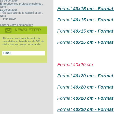
Le 24/06/2026
Entreprise très professionnelle et...
Note :
Format
40x15 cm - Format 
Le 29/05/2026
Très satisfaite de la rapidité et de...
Note :
Format
4
0x15 cm - Format 
... Plus d'avis
Laisser votre commentaire
NEWSLETTER
Format
40x15 cm - Format p
Abonnez-vous maintenant à la
Format
40x15 cm - Format p
newsletter et bénéficiez de 5% de
réduction sur votre commande
Format 40x20 cm
Format
40x20 cm - Format c
Format
40x20 cm - Format 
Format
40x20 cm - Format p
Format
40x20 cm - Format p