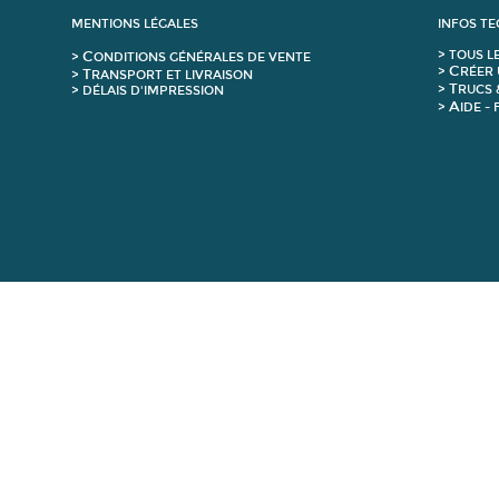
MENTIONS LÉGALES
INFOS T
C
>
T
OUS L
>
ONDITIONS GÉNÉRALES DE VENTE
C
>
RÉER 
T
>
RANSPORT ET LIVRAISON
T
>
RUCS 
> DÉLAIS D'IMPRESSION
A
>
IDE -