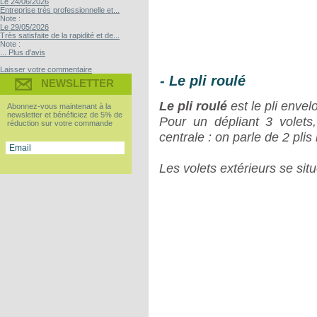
Le 24/06/2026
Entreprise très professionnelle et...
Note :
Le 29/05/2026
Très satisfaite de la rapidité et de...
Note :
... Plus d'avis
Laisser votre commentaire
- Le pli roulé
NEWSLETTER
Le pli roulé
est le pli envel
Abonnez-vous maintenant à la
newsletter et bénéficiez de 5% de
Pour un dépliant 3 volets
réduction sur votre commande
centrale : on parle de 2 plis 
Les volets extérieurs se situ