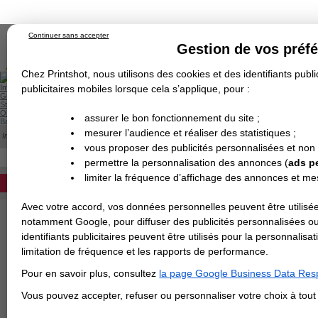
Continuer sans accepter
Gestion de vos préf
Chez Printshot, nous utilisons des cookies et des identifiants public
Impression papier
publicitaires mobiles lorsque cela s’applique, pour :
Grand Format
Stand/PLV
Objet Publicitaire
assurer le bon fonctionnement du site ;
Banderole & bâche
Enseigne
mesurer l’audience et réaliser des statistiques ;
Impression en ligne
>
Plis et volets d'un dépliant
Demande de devis
vous proposer des publicités personnalisées et non
Echantillons
Revendeurs
DEVIS PERSONNALISÉ
permettre la personnalisation des annonces (
ads p
LES DIFFERENTS PLIS DES DEP
limiter la fréquence d’affichage des annonces et m
REVENDEURS
Avec votre accord, vos données personnelles peuvent être utilisée
Spécial Elections
notamment Google, pour diffuser des publicités personnalisées o
Nombre de volets d'une plaquet
IMPRESSION 24H
identifiants publicitaires peuvent être utilisés pour la personnali
- Un pli, deux volets
limitation de fréquence et les rapports de performance.
Carte de visite
Attention, une feuille = 2 p
Pour en savoir plus, consultez
la page Google Business Data Resp
Carterie
Carte Indéchirable
Carte de correspondance
Cartes postales
Marque-pages
Carte de Fidélité
Carte PVC
Carte & faire-part
Vous pouvez accepter, refuser ou personnaliser votre choix à tou
Un dépliant un pli est un dé
Flyer & Dépliant
Flyer
Flyer rond
Dépliant
Chemise à rabats
Flyer indéchirable