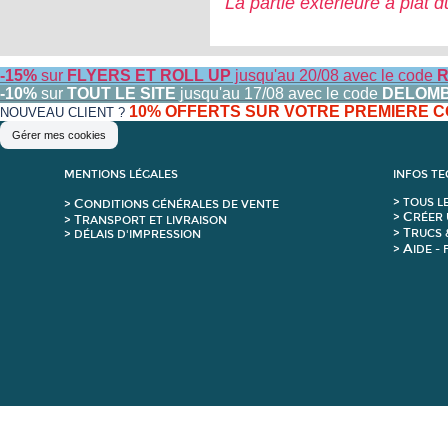
La partie extérieure à plat 
-15%
sur
FLYERS ET ROLL UP
jusqu'au 20/08 avec le code
R
-10%
sur
TOUT LE SITE
jusqu'au 17/08 avec le code
DELOM
10% OFFERTS SUR VOTRE PREMIERE
NOUVEAU CLIENT ?
Gérer mes cookies
MENTIONS LÉGALES
INFOS T
C
>
T
OUS L
>
ONDITIONS GÉNÉRALES DE VENTE
C
>
RÉER 
T
>
RANSPORT ET LIVRAISON
T
>
RUCS 
> DÉLAIS D'IMPRESSION
A
>
IDE -