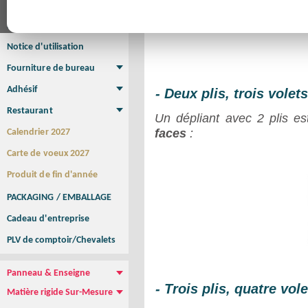
Affiche
Affiche Petit Format
Affiche à l'unité
Affiche Grand Format
Brochure/Catalogue
Brochure piquée
Brochure dos carré collé
Brochure spirale
Notice d'utilisation
Fourniture de bureau
Enveloppe
Papier à lettres
Chemise à rabats
Bloc-notes encollé
Carnets Autocopiants
Magnétique sur mesure
Sous main
Adhésif
- Deux plis, trois volets
Etiquette autocollante
Sticker Rond
Adhésif sur-mesure
Sticker Vitrine
NEW !
Restaurant
Un dépliant avec 2 plis es
Menu
Set de table
Etui à cigarettes
Porte Addition
Menu Panneau
NEW !
faces
:
Calendrier 2027
Carte de voeux 2027
Produit de fin d'année
PACKAGING / EMBALLAGE
Cadeau d'entreprise
PLV de comptoir/Chevalets
Panneau & Enseigne
- Trois plis, quatre vol
Panneau de chantier
Panneau immobilier
Enseigne Publicitaire
Matière rigide Sur-Mesure
Dibond
Plexiglass
PVC
Aquilux
NEW !