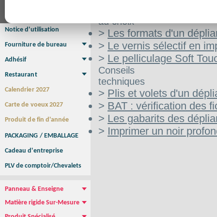
Affiche Petit Format
Affiche à l'unité
Affiche Grand Format
Aide
Brochure/Catalogue
au choix
Brochure piquée
Brochure dos carré collé
Brochure spirale
Notice d'utilisation
>
Les formats d'un déplia
>
Le vernis sélectif en im
Fourniture de bureau
Enveloppe
Papier à lettres
Chemise à rabats
Bloc-notes encollé
Carnets Autocopiants
Magnétique sur mesure
Sous main
>
Le pelliculage Soft Tou
Adhésif
Etiquette autocollante
Sticker Rond
Adhésif sur-mesure
Sticker Vitrine
NEW !
Conseils
Restaurant
techniques
Menu
Set de table
Etui à cigarettes
Porte Addition
Menu Panneau
NEW !
Calendrier 2027
>
Plis et volets d'un dépli
>
BAT : vérification des fi
Carte de voeux 2027
>
Les gabarits des déplia
Produit de fin d'année
>
Imprimer un noir profo
PACKAGING / EMBALLAGE
Cadeau d'entreprise
PLV de comptoir/Chevalets
Panneau & Enseigne
Panneau de chantier
Panneau immobilier
Enseigne Publicitaire
Matière rigide Sur-Mesure
Dibond
Plexiglass
PVC
Aquilux
NEW !
Produit Spécialisé