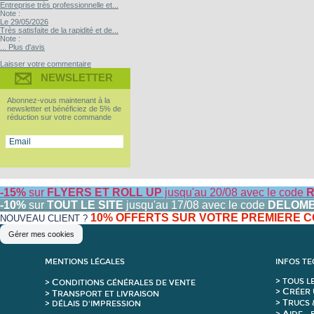
Entreprise très professionnelle et...
Note :
Le 29/05/2026
Très satisfaite de la rapidité et de...
Note :
... Plus d'avis
Laisser votre commentaire
NEWSLETTER
Abonnez-vous maintenant à la
newsletter et bénéficiez de 5% de
réduction sur votre commande
-15%
sur
FLYERS ET ROLL UP
jusqu'au 20/08 avec le code
R
-10%
sur
TOUT LE SITE
jusqu'au 17/08 avec le code
DELOM
10% OFFERTS SUR VOTRE PREMIERE
NOUVEAU CLIENT ?
Gérer mes cookies
MENTIONS LÉGALES
INFOS T
C
>
T
OUS L
>
ONDITIONS GÉNÉRALES DE VENTE
C
>
RÉER 
T
>
RANSPORT ET LIVRAISON
T
>
RUCS 
> DÉLAIS D'IMPRESSION