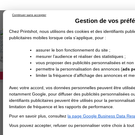
Continuer sans accepter
Gestion de vos préf
Chez Printshot, nous utilisons des cookies et des identifiants public
Impression papier
publicitaires mobiles lorsque cela s’applique, pour :
Grand Format
Stand/PLV
Objet Publicitaire
assurer le bon fonctionnement du site ;
Banderole & bâche
Enseigne
mesurer l’audience et réaliser des statistiques ;
Impression en ligne
>
Flyer & Dépliant & Plaquette
>
Dépliant/Flyer plié
>
Dépliant fo
Demande de devis
Portrait - 10x20 cm fermé / 20x40 cm ouvert
vous proposer des publicités personnalisées et non
Echantillons
DEVIS PERSONNALISÉ
DÉPLIANT PORTRAIT : 3 PLIS ROULÉS -
Revendeurs
permettre la personnalisation des annonces (
ads p
Devis pour l'impression de votre dépliant 
limiter la fréquence d’affichage des annonces et m
REVENDEURS
choix. Si le papier est égal ou supérieur à 
Avec votre accord, vos données personnelles peuvent être utilisée
Spécial Elections
Papier
notamment Google, pour diffuser des publicités personnalisées o
IMPRESSION 24H
identifiants publicitaires peuvent être utilisés pour la personnali
Finition
limitation de fréquence et les rapports de performance.
Carte de visite
Pour en savoir plus, consultez
la page Google Business Data Resp
Carterie
Carte Indéchirable
Carte de correspondance
Cartes postales
Marque-pages
Carte de Fidélité
Carte PVC
Carte & faire-part
>
Vous avez une command
Vous pouvez accepter, refuser ou personnaliser votre choix à tou
Flyer & Dépliant
Flyer
Flyer rond
Dépliant
Chemise à rabats
Flyer indéchirable
Affiche