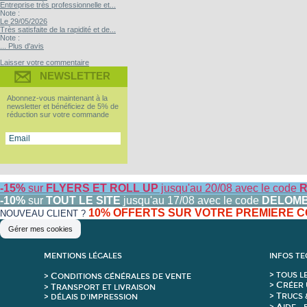
Entreprise très professionnelle et...
Note :
Le 29/05/2026
Très satisfaite de la rapidité et de...
Note :
... Plus d'avis
Laisser votre commentaire
NEWSLETTER
Abonnez-vous maintenant à la
newsletter et bénéficiez de 5% de
réduction sur votre commande
-15%
sur
FLYERS ET ROLL UP
jusqu'au 20/08 avec le code
R
-10%
sur
TOUT LE SITE
jusqu'au 17/08 avec le code
DELOM
10% OFFERTS SUR VOTRE PREMIERE
NOUVEAU CLIENT ?
Gérer mes cookies
MENTIONS LÉGALES
INFOS T
C
>
T
OUS L
>
ONDITIONS GÉNÉRALES DE VENTE
C
>
RÉER 
T
>
RANSPORT ET LIVRAISON
T
>
RUCS 
> DÉLAIS D'IMPRESSION