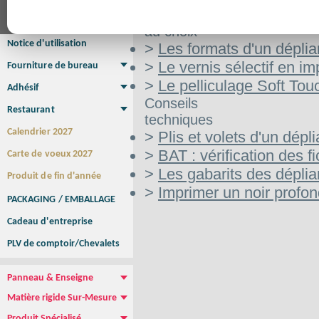
Affiche Petit Format
Affiche à l'unité
Affiche Grand Format
Aide
Brochure/Catalogue
au choix
Brochure piquée
Brochure dos carré collé
Brochure spirale
Notice d'utilisation
>
Les formats d'un déplia
>
Le vernis sélectif en im
Fourniture de bureau
Enveloppe
Papier à lettres
Chemise à rabats
Bloc-notes encollé
Carnets Autocopiants
Magnétique sur mesure
Sous main
>
Le pelliculage Soft Tou
Adhésif
Etiquette autocollante
Sticker Rond
Adhésif sur-mesure
Sticker Vitrine
NEW !
Conseils
Restaurant
techniques
Menu
Set de table
Etui à cigarettes
Porte Addition
Menu Panneau
NEW !
Calendrier 2027
>
Plis et volets d'un dépli
>
BAT : vérification des fi
Carte de voeux 2027
>
Les gabarits des déplia
Produit de fin d'année
>
Imprimer un noir profo
PACKAGING / EMBALLAGE
Cadeau d'entreprise
PLV de comptoir/Chevalets
Panneau & Enseigne
Panneau de chantier
Panneau immobilier
Enseigne Publicitaire
Matière rigide Sur-Mesure
Dibond
Plexiglass
PVC
Aquilux
NEW !
Produit Spécialisé