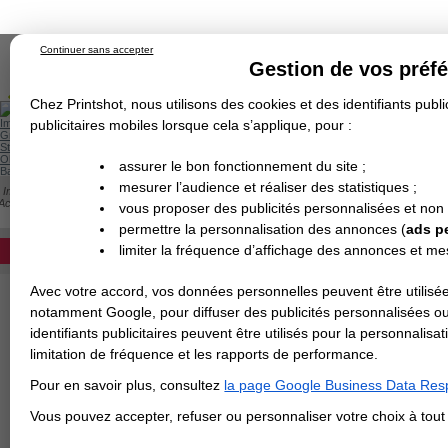
Continuer sans accepter
Gestion de vos préf
Chez Printshot, nous utilisons des cookies et des identifiants public
Impression papier
publicitaires mobiles lorsque cela s’applique, pour :
Grand Format
Stand/PLV
Objet Publicitaire
assurer le bon fonctionnement du site ;
Banderole & bâche
Enseigne
mesurer l’audience et réaliser des statistiques ;
Impression en ligne
>
Flyer & Dépliant & Plaquette
>
Dépliant/Flyer plié
>
Dépliant fo
Demande de devis
Accordéons Portrait - 15x20 cm fermé / 60x20 cm ouvert
vous proposer des publicités personnalisées et non
Echantillons
DEVIS PERSONNALISÉ
DÉPLIANT PORTRAIT : 3 PLIS ACCORDÉO
Revendeurs
permettre la personnalisation des annonces (
ads p
Devis pour l'impression de votre dépliant 
limiter la fréquence d’affichage des annonces et m
REVENDEURS
choix. Si le papier est égal ou supérieur à 
Avec votre accord, vos données personnelles peuvent être utilisée
Spécial Elections
Papier
notamment Google, pour diffuser des publicités personnalisées o
IMPRESSION 24H
identifiants publicitaires peuvent être utilisés pour la personnali
Finition
limitation de fréquence et les rapports de performance.
Carte de visite
Pour en savoir plus, consultez
la page Google Business Data Resp
Carterie
Carte Indéchirable
Carte de correspondance
Cartes postales
Marque-pages
Carte de Fidélité
Carte PVC
Carte & faire-part
>
Vous avez une command
Vous pouvez accepter, refuser ou personnaliser votre choix à tou
Flyer & Dépliant
Flyer
Flyer rond
Dépliant
Chemise à rabats
Flyer indéchirable
Affiche