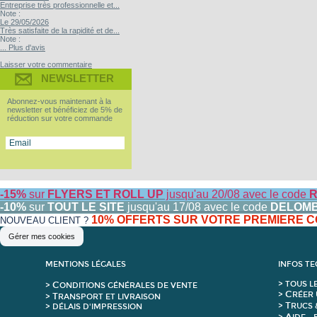
Entreprise très professionnelle et...
Note :
Le 29/05/2026
Très satisfaite de la rapidité et de...
Note :
... Plus d'avis
Laisser votre commentaire
NEWSLETTER
Abonnez-vous maintenant à la
newsletter et bénéficiez de 5% de
réduction sur votre commande
-15%
sur
FLYERS ET ROLL UP
jusqu'au 20/08 avec le code
R
-10%
sur
TOUT LE SITE
jusqu'au 17/08 avec le code
DELOM
10% OFFERTS SUR VOTRE PREMIERE
NOUVEAU CLIENT ?
Gérer mes cookies
MENTIONS LÉGALES
INFOS T
C
>
T
OUS L
>
ONDITIONS GÉNÉRALES DE VENTE
C
>
RÉER 
T
>
RANSPORT ET LIVRAISON
T
>
RUCS 
> DÉLAIS D'IMPRESSION