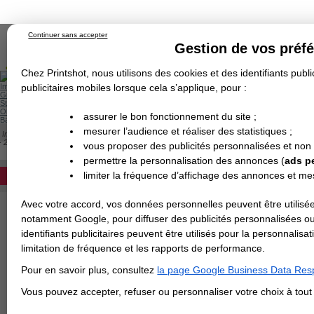
Continuer sans accepter
Gestion de vos préf
Chez Printshot, nous utilisons des cookies et des identifiants public
Impression papier
publicitaires mobiles lorsque cela s’applique, pour :
Grand Format
Stand/PLV
Objet Publicitaire
assurer le bon fonctionnement du site ;
Banderole & bâche
Enseigne
mesurer l’audience et réaliser des statistiques ;
Impression en ligne
>
Flyer & Dépliant & Plaquette
>
Dépliant/Flyer plié
>
Dépliant f
Demande de devis
- 20x20 cm fermé / 20x60 cm ouvert
vous proposer des publicités personnalisées et non
Echantillons
DEVIS PERSONNALISÉ
DÉPLIANT CARRÉ : 2 PLIS ROULÉS - 20X
Revendeurs
permettre la personnalisation des annonces (
ads p
Devis pour l'impression de votre dépliant 
limiter la fréquence d’affichage des annonces et m
REVENDEURS
au choix.
Avec votre accord, vos données personnelles peuvent être utilisée
Spécial Elections
Papier
notamment Google, pour diffuser des publicités personnalisées o
IMPRESSION 24H
identifiants publicitaires peuvent être utilisés pour la personnali
Finition
limitation de fréquence et les rapports de performance.
Carte de visite
Pour en savoir plus, consultez
la page Google Business Data Resp
Carterie
Carte Indéchirable
Carte de correspondance
Cartes postales
Marque-pages
Carte de Fidélité
Carte PVC
Carte & faire-part
>
Vous avez une command
Vous pouvez accepter, refuser ou personnaliser votre choix à tou
Flyer & Dépliant
Flyer
Flyer rond
Dépliant
Chemise à rabats
Flyer indéchirable
Affiche