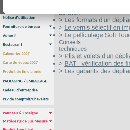
Affiche Petit Format
Affiche à l'unité
Affiche Grand Format
Aide
Brochure/Catalogue
au choix
Brochure piquée
Brochure dos carré collé
Brochure spirale
Notice d'utilisation
>
Les formats d'un déplia
>
Le vernis sélectif en im
Fourniture de bureau
Enveloppe
Papier à lettres
Chemise à rabats
Bloc-notes encollé
Carnets Autocopiants
Magnétique sur mesure
Sous main
>
Le pelliculage Soft Tou
Adhésif
Etiquette autocollante
Sticker Rond
Adhésif sur-mesure
Sticker Vitrine
NEW !
Conseils
Restaurant
techniques
Menu
Set de table
Etui à cigarettes
Porte Addition
Menu Panneau
NEW !
Calendrier 2027
>
Plis et volets d'un dépli
>
BAT : vérification des fi
Carte de voeux 2027
>
Les gabarits des déplia
Produit de fin d'année
PACKAGING / EMBALLAGE
Cadeau d'entreprise
PLV de comptoir/Chevalets
Panneau & Enseigne
Panneau de chantier
Panneau immobilier
Enseigne Publicitaire
Matière rigide Sur-Mesure
Dibond
Plexiglass
PVC
Aquilux
NEW !
Produit Spécialisé