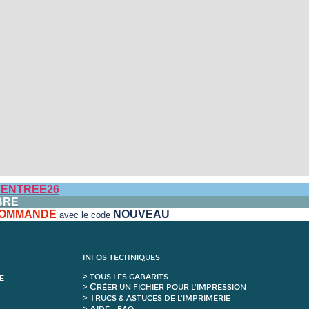
ENTREE26
BRE
 COMMANDE
NOUVEAU
avec le code
INFOS TECHNIQUES
>
T
OUS LES GABARITS
E
C
>
RÉER UN FICHIER POUR L'IMPRESSION
T
>
RUCS & ASTUCES DE L'IMPRIMERIE