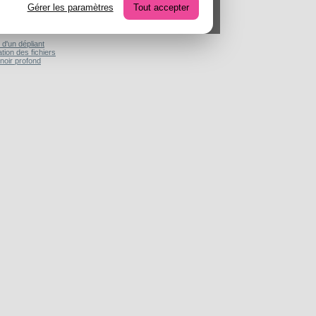
d'un dépliant
Gérer les paramètres
Tout accepter
ectif en imprimerie
 des dépliants
s d'un dépliant
ation des fichiers
noir profond