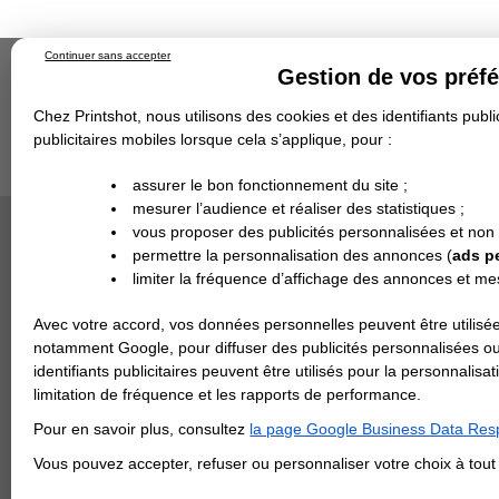
Continuer sans accepter
Gestion de vos préf
Chez Printshot, nous utilisons des cookies et des identifiants public
publicitaires mobiles lorsque cela s’applique, pour :
Impression papier
Grand Format
Stand/PLV
Objet Publicitaire
assurer le bon fonctionnement du site ;
Banderole & bâche
Enseigne
mesurer l’audience et réaliser des statistiques ;
Impression en ligne
>
Flyer & Dépliant & Plaquette
Demande de devis
Portefeuilles Portrait - A4 fermé /84x29,7 cm ouvert
vous proposer des publicités personnalisées et non
Echantillons
DEVIS PERSONNALISÉ
DÉPLIANT 
Revendeurs
permettre la personnalisation des annonces (
ads p
Devis pour 
limiter la fréquence d’affichage des annonces et m
REVENDEURS
Si le papie
Avec votre accord, vos données personnelles peuvent être utilisée
Spécial Elections
Papier
notamment Google, pour diffuser des publicités personnalisées o
IMPRESSION 24H
identifiants publicitaires peuvent être utilisés pour la personnali
Finition
limitation de fréquence et les rapports de performance.
Carte de visite
Pour en savoir plus, consultez
la page Google Business Data Resp
Carterie
Carte Indéchirable
Carte de correspondance
Cartes postales
Marque-pages
Carte de Fidélité
Carte PVC
Carte & faire-part
Vous pouvez accepter, refuser ou personnaliser votre choix à tou
Flyer & Dépliant
Aide
Flyer
Flyer rond
Dépliant
Chemise à rabats
Flyer indéchirable
au choix
Affiche