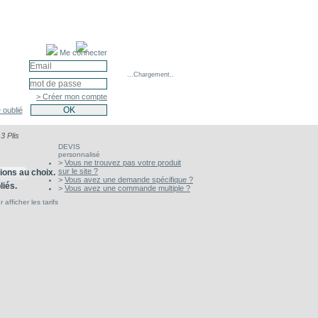
Me connecter
...Chargement..
> Créer mon compte
 oublié
3 Plis
DEVIS
personnalisé
>
Vous ne trouvez pas votre produit
sur le site ?
tions au choix.
>
Vous avez une demande spécifique ?
liés.
>
Vous avez une commande multiple ?
afficher les tarifs