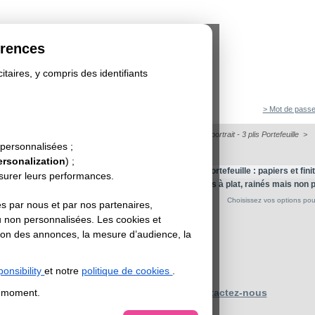
érences
itaires, y compris des identifiants
> Mot de passe
>
Dépliant/Flyer plié
>
Dépliant format portrait
>
Dépliant portrait - 3 plis Portefeuille
>
 personnalisées ;
PORTRAIT : 3 PLIS PORTEFEUILLE - A4 /84X29.7
ersonalization
) ;
l'impression de votre dépliant A4 fermé avec 3 plis Portefeuille : papiers et fini
esurer leurs performances.
r est égal ou supérieur à 250g : les dépliants sont livrés à plat, rainés mais non p
Choisissez vos options pour 
s par nous et par nos partenaires,
u non personnalisées. Les cookies et
sation des annonces, la mesure d’audience, la
onsibility
et notre
politique de cookies
.
t moment.
Contactez-nous