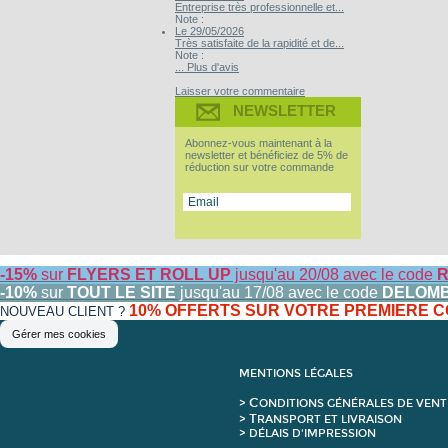
Entreprise très professionnelle et...
Note :
Le 29/05/2026
Très satisfaite de la rapidité et de...
Note :
... Plus d'avis
Laisser votre commentaire
NEWSLETTER
Abonnez-vous maintenant à la
newsletter et bénéficiez de 5% de
réduction sur votre commande
-15%
sur
FLYERS ET ROLL UP
jusqu'au 20/08 avec le code
R
-10%
sur
TOUT LE SITE
jusqu'au 17/08 avec le code
DELOM
10% OFFERTS SUR VOTRE PREMIERE
NOUVEAU CLIENT ?
Gérer mes cookies
MENTIONS LÉGALES
C
>
ONDITIONS GÉNÉRALES DE VENT
T
>
RANSPORT ET LIVRAISON
> DÉLAIS D'IMPRESSION