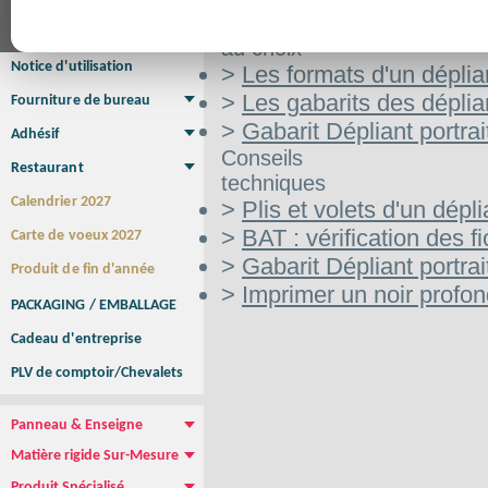
Affiche Petit Format
Affiche à l'unité
Affiche Grand Format
Aide
Brochure/Catalogue
au choix
Brochure piquée
Brochure dos carré collé
Brochure spirale
Notice d'utilisation
>
Les formats d'un déplia
>
Les gabarits des déplia
Fourniture de bureau
Enveloppe
Papier à lettres
Chemise à rabats
Bloc-notes encollé
Carnets Autocopiants
Magnétique sur mesure
Sous main
>
Gabarit Dépliant portra
Adhésif
Etiquette autocollante
Sticker Rond
Adhésif sur-mesure
Sticker Vitrine
NEW !
Conseils
Restaurant
techniques
Menu
Set de table
Etui à cigarettes
Porte Addition
Menu Panneau
NEW !
Calendrier 2027
>
Plis et volets d'un dépli
>
BAT : vérification des fi
Carte de voeux 2027
>
Gabarit Dépliant portra
Produit de fin d'année
>
Imprimer un noir profo
PACKAGING / EMBALLAGE
Cadeau d'entreprise
PLV de comptoir/Chevalets
Panneau & Enseigne
Panneau de chantier
Panneau immobilier
Enseigne Publicitaire
Matière rigide Sur-Mesure
Dibond
Plexiglass
PVC
Aquilux
NEW !
Produit Spécialisé