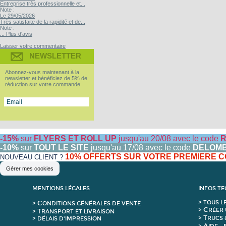
Entreprise très professionnelle et...
Note :
Le 29/05/2026
Très satisfaite de la rapidité et de...
Note :
... Plus d'avis
Laisser votre commentaire
NEWSLETTER
Abonnez-vous maintenant à la
newsletter et bénéficiez de 5% de
réduction sur votre commande
-15%
sur
FLYERS ET ROLL UP
jusqu'au 20/08 avec le code
R
-10%
sur
TOUT LE SITE
jusqu'au 17/08 avec le code
DELOM
10% OFFERTS SUR VOTRE PREMIERE
NOUVEAU CLIENT ?
Gérer mes cookies
MENTIONS LÉGALES
INFOS T
C
>
T
OUS L
>
ONDITIONS GÉNÉRALES DE VENTE
C
>
RÉER 
T
>
RANSPORT ET LIVRAISON
T
>
RUCS 
> DÉLAIS D'IMPRESSION