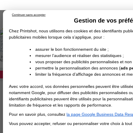
Continuer sans accepter
Gestion de vos préf
Chez Printshot, nous utilisons des cookies et des identifiants public
Impression papier
publicitaires mobiles lorsque cela s’applique, pour :
Grand Format
Stand/PLV
Objet Publicitaire
assurer le bon fonctionnement du site ;
Banderole & bâche
Enseigne
mesurer l’audience et réaliser des statistiques ;
Impression en ligne
>
Flyer & Dépliant & Plaquette
>
Dépliant/Flyer plié
>
Dépliant fo
Demande de devis
Accordéons Portrait - 10x20 cm fermé / 30x20 cm ouvert
vous proposer des publicités personnalisées et non
Echantillons
DEVIS PERSONNALISÉ
2 PLIS ACCORDÉON PORTRAIT - 10X20 
Revendeurs
permettre la personnalisation des annonces (
ads p
Devis pour l'impression de votre dépliant 
limiter la fréquence d’affichage des annonces et m
REVENDEURS
Si le papier est égal ou supérieur à 250g : 
Avec votre accord, vos données personnelles peuvent être utilisée
Spécial Elections
Papier
notamment Google, pour diffuser des publicités personnalisées o
IMPRESSION 24H
identifiants publicitaires peuvent être utilisés pour la personnali
Finition
limitation de fréquence et les rapports de performance.
Carte de visite
Pour en savoir plus, consultez
la page Google Business Data Resp
Carterie
Carte Indéchirable
Carte de correspondance
Cartes postales
Marque-pages
Carte de Fidélité
Carte PVC
Carte & faire-part
>
Vous avez une command
Vous pouvez accepter, refuser ou personnaliser votre choix à tou
Flyer & Dépliant
Flyer
Flyer rond
Dépliant
Chemise à rabats
Flyer indéchirable
Affiche