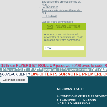
Entreprise très professionnelle et...
Note :
Le 29/05/2026
Très satisfaite de la rapidité et de...
Note :
... Plus d'avis
Laisser votre commentaire
NEWSLETTER
Abonnez-vous maintenant à la
newsletter et bénéficiez de 5% de
réduction sur votre commande
-15%
sur
FLYERS ET ROLL UP
jusqu'au 20/08 avec le code
R
-10%
sur
TOUT LE SITE
jusqu'au 17/08 avec le code
DELOM
10% OFFERTS SUR VOTRE PREMIERE
NOUVEAU CLIENT ?
Gérer mes cookies
MENTIONS LÉGALES
C
>
ONDITIONS GÉNÉRALES DE VENT
T
>
RANSPORT ET LIVRAISON
> DÉLAIS D'IMPRESSION