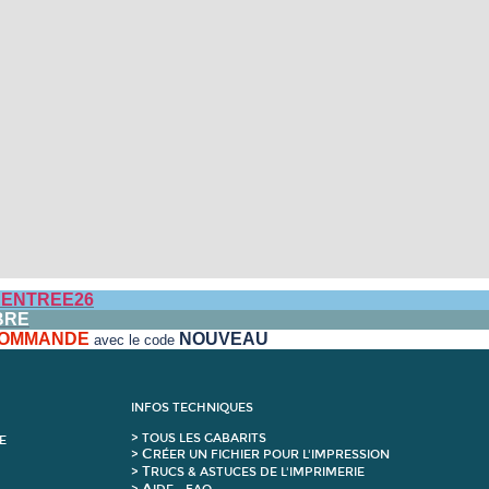
ENTREE26
BRE
 COMMANDE
NOUVEAU
avec le code
INFOS TECHNIQUES
>
T
OUS LES GABARITS
E
C
>
RÉER UN FICHIER POUR L'IMPRESSION
T
>
RUCS & ASTUCES DE L'IMPRIMERIE