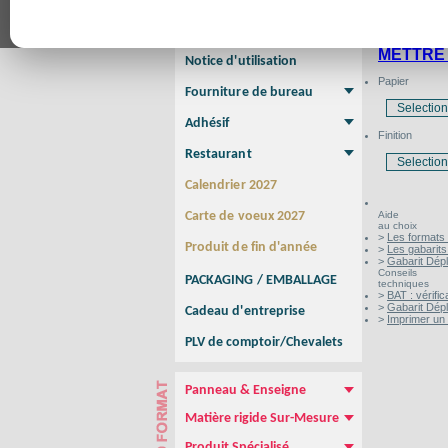
Affiche Petit Format
Affiche à l'unité
Affiche Grand Format
CONSULTE
Brochure/Catalogue
Brochure piquée
Brochure dos carré collé
Brochure spirale
METTRE 
Notice d'utilisation
Papier
Fourniture de bureau
Enveloppe
Papier à lettres
Chemise à rabats
Bloc-notes encollé
Carnets Autocopiants
Magnétique sur mesure
Sous main
Adhésif
Finition
Etiquette autocollante
Sticker Rond
Adhésif sur-mesure
Sticker Vitrine
NEW !
Restaurant
Menu
Set de table
Etui à cigarettes
Porte Addition
Menu Panneau
NEW !
Calendrier 2027
Carte de voeux 2027
Aide
au choix
>
Les formats 
Produit de fin d'année
>
Les gabarits
>
Gabarit Dép
Conseils
PACKAGING / EMBALLAGE
techniques
>
BAT : vérific
>
Gabarit Dép
Cadeau d'entreprise
>
Imprimer un 
PLV de comptoir/Chevalets
Panneau & Enseigne
Panneau de chantier
Panneau immobilier
Enseigne Publicitaire
Matière rigide Sur-Mesure
Dibond
Plexiglass
PVC
Aquilux
NEW !
Produit Spécialisé