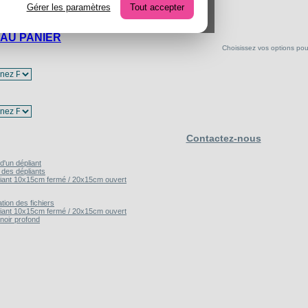
Gérer les paramètres
Tout accepter
R CE PRODUIT
AU PANIER
Choisissez vos options pour 
Contactez-nous
d'un dépliant
 des dépliants
liant 10x15cm fermé / 20x15cm ouvert
ation des fichiers
liant 10x15cm fermé / 20x15cm ouvert
noir profond