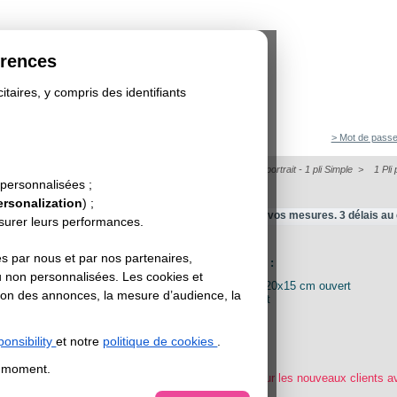
érences
itaires, y compris des identifiants
> Mot de passe
>
Dépliant/Flyer plié
>
Dépliant format portrait
>
Dépliant portrait - 1 pli Simple
>
1 Pli 
lié
 personnalisées ;
/ FLYER PLIÉ
ersonalization
) ;
d'un dépliant avec 1 pli à partir de votre fichier et de vos mesures. 3 délais au 
esurer leurs performances.
H, standard ou économique.
s par nous et par nos partenaires,
DEPLIANT 1 PLI (2 volets) :
u non personnalisées. Les cookies et
Format : 10x15 cm fermé / 20x15 cm ouvert
sation des annonces, la mesure d’audience, la
Papier : 135g couché brillant
Finition : sans finition
Délai économique 7 jours
Quantité : 50 exemplaires
onsibility
et notre
politique de cookies
.
PRIX HT : 38.7€*
t moment.
*Après remise des -10% pour les nouveaux clients a
NOUVEAU