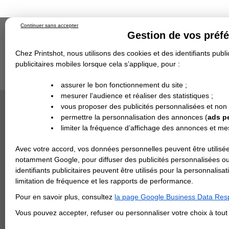
Continuer sans accepter
Gestion de vos préf
Chez Printshot, nous utilisons des cookies et des identifiants public
publicitaires mobiles lorsque cela s’applique, pour :
Impression papier
Grand Format
Stand/PLV
Objet Publicitaire
assurer le bon fonctionnement du site ;
Banderole & bâche
Enseigne
mesurer l’audience et réaliser des statistiques ;
Impression en ligne
>
Flyer & Dépliant & Plaquette
Demande de devis
10x15 cm fermé / 20x15 cm ouvert
>
Dépliant / Flyer p
vous proposer des publicités personnalisées et non
Echantillons
DEVIS PERSONNALISÉ
DÉPLIANT 
Revendeurs
permettre la personnalisation des annonces (
ads p
Impression 
limiter la fréquence d’affichage des annonces et m
REVENDEURS
express 48
Avec votre accord, vos données personnelles peuvent être utilisée
Spécial Elections
notamment Google, pour diffuser des publicités personnalisées o
IMPRESSION 24H
identifiants publicitaires peuvent être utilisés pour la personnali
limitation de fréquence et les rapports de performance.
Carte de visite
Pour en savoir plus, consultez
la page Google Business Data Resp
Carterie
Carte Indéchirable
Carte de correspondance
Cartes postales
Marque-pages
Carte de Fidélité
Carte PVC
Carte & faire-part
Vous pouvez accepter, refuser ou personnaliser votre choix à tou
Flyer & Dépliant
Flyer
Flyer rond
Dépliant
Chemise à rabats
Flyer indéchirable
Affiche