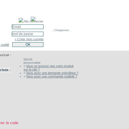
Me connecter
...Chargement..
> Créer mon compte
 oublié
portrait -
DEVIS
personnalisé
>
Vous ne trouvez pas votre produit
sur le site ?
choix :
>
Vous avez une demande spécifique ?
>
Vous avez une commande multiple ?
vec le code