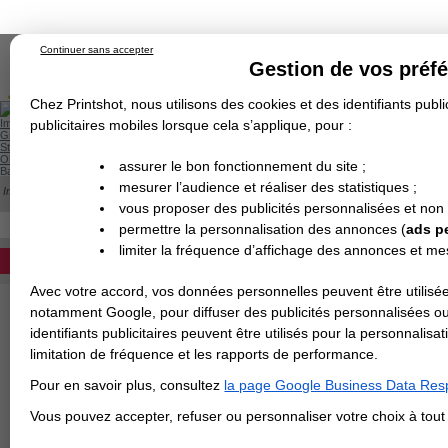
Continuer sans accepter
Gestion de vos préf
Chez Printshot, nous utilisons des cookies et des identifiants public
Impression papier
publicitaires mobiles lorsque cela s’applique, pour :
Grand Format
Stand/PLV
Objet Publicitaire
assurer le bon fonctionnement du site ;
Banderole & bâche
Enseigne
mesurer l’audience et réaliser des statistiques ;
Impression en ligne
>
Flyer & Dépliant & Plaquette
>
Dépliant/Flyer plié
>
Dépliant fo
Demande de devis
vous proposer des publicités personnalisées et non
Echantillons
Revendeurs
DEVIS PERSONNALISÉ
permettre la personnalisation des annonces (
ads p
DEPLIANT FORMAT PORTRAIT -
limiter la fréquence d’affichage des annonces et m
Imprimer vos dépliants au format portra
REVENDEURS
Avec votre accord, vos données personnelles peuvent être utilisée
Spécial Elections
notamment Google, pour diffuser des publicités personnalisées o
DEV
identifiants publicitaires peuvent être utilisés pour la personnali
IMPRESSION 24H
or
limitation de fréquence et les rapports de performance.
Carte de visite
Pour en savoir plus, consultez
la page Google Business Data Resp
Carterie
Carte Indéchirable
Carte de correspondance
Cartes postales
Marque-pages
Carte de Fidélité
Carte PVC
Carte & faire-part
Vous pouvez accepter, refuser ou personnaliser votre choix à tou
Flyer & Dépliant
Flyer
Flyer rond
Dépliant
Chemise à rabats
Flyer indéchirable