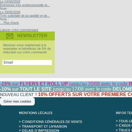
Le 24/06/2026
Entreprise très professionnelle et...
Note :
Le 29/05/2026
Très satisfaite de la rapidité et de...
Note :
... Plus d'avis
Laisser votre commentaire
NEWSLETTER
Abonnez-vous maintenant à la
newsletter et bénéficiez de 5% de
réduction sur votre commande
-15%
sur
FLYERS ET ROLL UP
jusqu'au 20/08 avec le code
R
-10%
sur
TOUT LE SITE
jusqu'au 17/08 avec le code
DELOM
10% OFFERTS SUR VOTRE PREMIERE
NOUVEAU CLIENT ?
Gérer mes cookies
MENTIONS LÉGALES
INFOS T
C
>
T
OUS L
>
ONDITIONS GÉNÉRALES DE VENTE
C
>
RÉER 
T
>
RANSPORT ET LIVRAISON
T
>
RUCS 
> DÉLAIS D'IMPRESSION