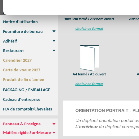
Affiche
Affiche Petit Format
Affiche à l'unité
Affiche Grand Format
Brochure/Catalogue
Brochure piquée
Brochure dos carré collé
Brochure spirale
Notice d'utilisation
choisir ce format
Fourniture de bureau
Enveloppe
Papier à lettres
Chemise à rabats
Bloc-notes encollé
Carnets Autocopiants
Magnétique sur mesure
Sous main
Adhésif
Etiquette autocollante
Sticker Rond
Adhésif sur-mesure
Sticker Vitrine
NEW !
Restaurant
Menu
Set de table
Etui à cigarettes
Porte Addition
Menu Panneau
NEW !
Calendrier 2027
Carte de voeux 2027
Produit de fin d'année
choisir ce format
PACKAGING / EMBALLAGE
Cadeau d'entreprise
PLV de comptoir/Chevalets
ORIENTATION PORTRAIT - PL
Un dépliant orientation portait a
Panneau & Enseigne
L'extérieur
du dépliant corresp
Panneau de chantier
Panneau immobilier
Enseigne Publicitaire
Matière rigide Sur-Mesure
Dibond
Plexiglass
PVC
Aquilux
NEW !