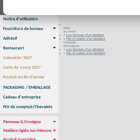
Format en cm
Affiche Petit Format
Affiche à l'unité
Affiche Grand Format
Brochure/Catalogue
Brochure piquée
Brochure dos carré collé
Brochure spirale
Notice d'utilisation
Aide
Fourniture de bureau
au choix
Enveloppe
Papier à lettres
Chemise à rabats
Bloc-notes encollé
Carnets Autocopiants
Magnétique sur mesure
Sous main
>
Les formats d'un dépliant
Adhésif
>
Plis et volets d'un dépliant
Conseils
Etiquette autocollante
Sticker Rond
Adhésif sur-mesure
Sticker Vitrine
NEW !
techniques
Restaurant
>
Les formats d'un dépliant
>
Plis et volets d'un dépliant
Menu
Set de table
Etui à cigarettes
Porte Addition
Menu Panneau
NEW !
Calendrier 2027
Carte de voeux 2027
Produit de fin d'année
PACKAGING / EMBALLAGE
Cadeau d'entreprise
PLV de comptoir/Chevalets
Panneau & Enseigne
Panneau de chantier
Panneau immobilier
Enseigne Publicitaire
Matière rigide Sur-Mesure
Dibond
Plexiglass
PVC
Aquilux
NEW !
Produit Spécialisé