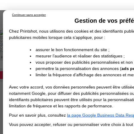
Continuer sans accepter
Gestion de vos préf
Chez Printshot, nous utilisons des cookies et des identifiants public
Impression papier
publicitaires mobiles lorsque cela s’applique, pour :
Grand Format
Stand/PLV
Objet Publicitaire
assurer le bon fonctionnement du site ;
Banderole & bâche
Enseigne
mesurer l’audience et réaliser des statistiques ;
Impression en ligne
>
Carterie
>
Papier de Création
>
Dépliant
>
Papier de Créat
Demande de devis
PAPIER CALQUE
vous proposer des publicités personnalisées et non
Echantillons
DEVIS PERSONNALISÉ
Revendeurs
permettre la personnalisation des annonces (
ads p
limiter la fréquence d’affichage des annonces et m
REVENDEURS
Avec votre accord, vos données personnelles peuvent être utilisée
Spécial Elections
notamment Google, pour diffuser des publicités personnalisées o
IMPRESSION 24H
identifiants publicitaires peuvent être utilisés pour la personnali
limitation de fréquence et les rapports de performance.
Carte de visite
Pour en savoir plus, consultez
la page Google Business Data Resp
Carterie
Carte Indéchirable
Carte de correspondance
Cartes postales
Marque-pages
Carte de Fidélité
Carte PVC
Carte & faire-part
Vous pouvez accepter, refuser ou personnaliser votre choix à tou
Flyer & Dépliant
Flyer
Flyer rond
Dépliant
Chemise à rabats
Flyer indéchirable
Affiche