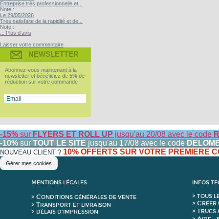
Entreprise très professionnelle et...
Note :
Le 29/05/2026
Très satisfaite de la rapidité et de...
Note :
... Plus d'avis
Laisser votre commentaire
NEWSLETTER
Abonnez-vous maintenant à la
newsletter et bénéficiez de 5% de
réduction sur votre commande
-15%
sur
FLYERS ET ROLL UP
jusqu'au 20/08 avec le code
R
-10%
sur
TOUT LE SITE
jusqu'au 17/08 avec le code
DELOM
10% OFFERTS SUR VOTRE PREMIERE
NOUVEAU CLIENT ?
Gérer mes cookies
MENTIONS LÉGALES
INFOS T
C
>
T
OUS L
>
ONDITIONS GÉNÉRALES DE VENTE
C
>
RÉER 
T
>
RANSPORT ET LIVRAISON
T
>
RUCS 
> DÉLAIS D'IMPRESSION