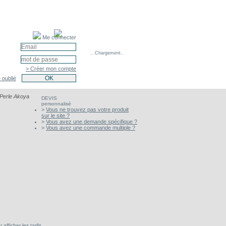
Me connecter
...Chargement..
> Créer mon compte
 oublié
 Perle Akoya
DEVIS
personnalisé
>
Vous ne trouvez pas votre produit
sur le site ?
>
Vous avez une demande spécifique ?
>
Vous avez une commande multiple ?
afficher les tarifs