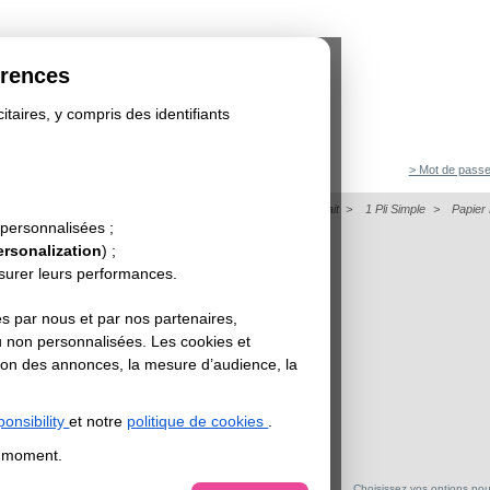
érences
itaires, y compris des identifiants
> Mot de passe
on
>
Dépliant
>
Papier de Création - Dépliant Format Portrait
>
1 Pli Simple
>
Papier
ERLE AKOYA
 personnalisées ;
ersonalization
) ;
esurer leurs performances.
s par nous et par nos partenaires,
u non personnalisées. Les cookies et
sation des annonces, la mesure d’audience, la
onsibility
et notre
politique de cookies
.
t moment.
Choisissez vos options pour 