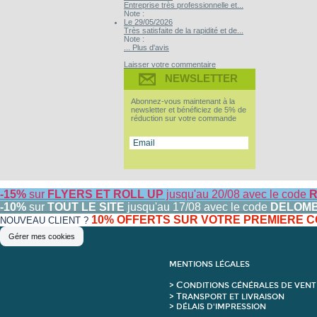
Entreprise très professionnelle et...
Note :
Le 29/05/2026
Très satisfaite de la rapidité et de...
Note :
... Plus d'avis
Laisser votre commentaire
NEWSLETTER
Abonnez-vous maintenant à la
newsletter et bénéficiez de 5% de
réduction sur votre commande
-15%
sur
FLYERS ET ROLL UP
jusqu'au 20/08 avec le code
R
-10%
sur
TOUT LE SITE
jusqu'au 17/08 avec le code
DELOM
10% OFFERTS SUR VOTRE PREMIERE
NOUVEAU CLIENT ?
Gérer mes cookies
MENTIONS LÉGALES
C
>
ONDITIONS GÉNÉRALES DE VENT
T
>
RANSPORT ET LIVRAISON
> DÉLAIS D'IMPRESSION