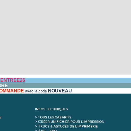
ENTREE26
BRE
 COMMANDE
NOUVEAU
avec le code
INFOS TECHNIQUES
>
T
OUS LES GABARITS
E
C
>
RÉER UN FICHIER POUR L'IMPRESSION
T
>
RUCS & ASTUCES DE L'IMPRIMERIE