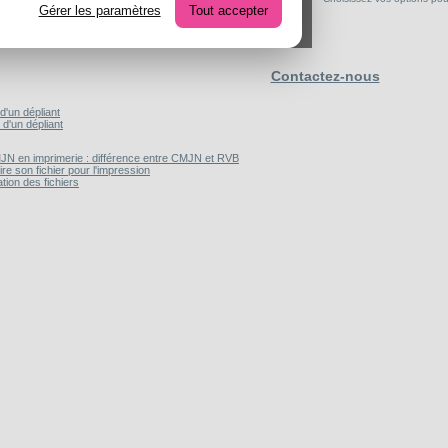
Gérer les paramètres
Tout accepter
Contactez-nous
d'un dépliant
s d'un dépliant
N en imprimerie : différence entre CMJN et RVB
re son fichier pour l'impression
ation des fichiers