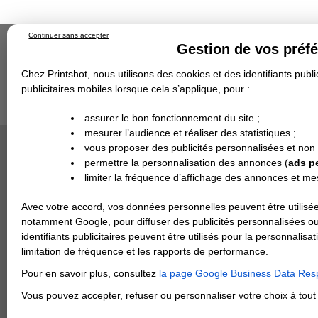
Continuer sans accepter
Gestion de vos préf
Chez Printshot, nous utilisons des cookies et des identifiants public
publicitaires mobiles lorsque cela s’applique, pour :
Impression papier
Grand Format
Stand/PLV
Objet Publicitaire
assurer le bon fonctionnement du site ;
Banderole & bâche
Enseigne
mesurer l’audience et réaliser des statistiques ;
Impression en ligne
>
Carterie
>
Papier de Créati
Demande de devis
PAPIER P
vous proposer des publicités personnalisées et non
Echantillons
DEVIS PERSONNALISÉ
Revendeurs
permettre la personnalisation des annonces (
ads p
limiter la fréquence d’affichage des annonces et m
REVENDEURS
Avec votre accord, vos données personnelles peuvent être utilisée
Spécial Elections
notamment Google, pour diffuser des publicités personnalisées o
IMPRESSION 24H
identifiants publicitaires peuvent être utilisés pour la personnali
limitation de fréquence et les rapports de performance.
Carte de visite
Pour en savoir plus, consultez
la page Google Business Data Resp
Carterie
Carte Indéchirable
Carte de correspondance
Cartes postales
Marque-pages
Carte de Fidélité
Carte PVC
Carte & faire-part
Vous pouvez accepter, refuser ou personnaliser votre choix à tou
Flyer & Dépliant
Flyer
Flyer rond
Dépliant
Chemise à rabats
Flyer indéchirable
Affiche