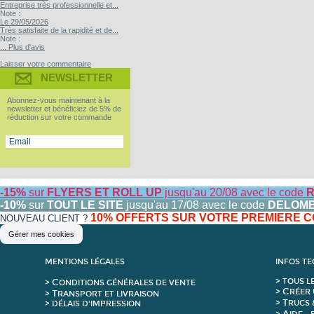
Entreprise très professionnelle et...
Note :
Le 29/05/2026
Très satisfaite de la rapidité et de...
Note :
... Plus d'avis
Laisser votre commentaire
NEWSLETTER
Abonnez-vous maintenant à la
newsletter et bénéficiez de 5% de
réduction sur votre commande
-15%
sur
FLYERS ET ROLL UP
jusqu'au 20/08 avec le code
R
-10%
sur
TOUT LE SITE
jusqu'au 17/08 avec le code
DELOM
10% OFFERTS SUR VOTRE PREMIERE
NOUVEAU CLIENT ?
Gérer mes cookies
MENTIONS LÉGALES
INFOS T
C
>
T
OUS L
>
ONDITIONS GÉNÉRALES DE VENTE
C
>
RÉER 
T
>
RANSPORT ET LIVRAISON
T
>
RUCS 
> DÉLAIS D'IMPRESSION