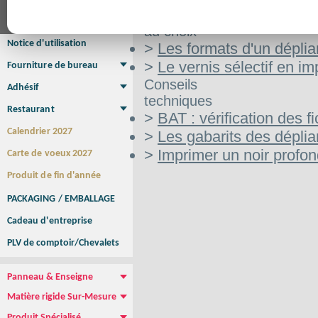
Affiche Petit Format
Affiche à l'unité
Affiche Grand Format
Aide
Brochure/Catalogue
au choix
Brochure piquée
Brochure dos carré collé
Brochure spirale
Notice d'utilisation
>
Les formats d'un déplia
>
Le vernis sélectif en im
Fourniture de bureau
Enveloppe
Papier à lettres
Chemise à rabats
Bloc-notes encollé
Carnets Autocopiants
Magnétique sur mesure
Sous main
Conseils
Adhésif
techniques
Etiquette autocollante
Sticker Rond
Adhésif sur-mesure
Sticker Vitrine
NEW !
Restaurant
>
BAT : vérification des fi
Menu
Set de table
Etui à cigarettes
Porte Addition
Menu Panneau
NEW !
Calendrier 2027
>
Les gabarits des déplia
>
Imprimer un noir profo
Carte de voeux 2027
Produit de fin d'année
PACKAGING / EMBALLAGE
Cadeau d'entreprise
PLV de comptoir/Chevalets
Panneau & Enseigne
Panneau de chantier
Panneau immobilier
Enseigne Publicitaire
Matière rigide Sur-Mesure
Dibond
Plexiglass
PVC
Aquilux
NEW !
Produit Spécialisé