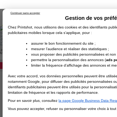
Continuer sans accepter
Gestion de vos préf
Chez Printshot, nous utilisons des cookies et des identifiants public
Impression papier
publicitaires mobiles lorsque cela s’applique, pour :
Grand Format
Stand/PLV
Objet Publicitaire
assurer le bon fonctionnement du site ;
Banderole & bâche
Enseigne
mesurer l’audience et réaliser des statistiques ;
Impression en ligne
>
Flyer & Dépliant & Plaquette
>
Dépliant/Flyer plié
>
Dépliant f
Demande de devis
Accordéons Paysage - A4 fermé / 21x89,1 cm ouvert
vous proposer des publicités personnalisées et non
Echantillons
DEVIS PERSONNALISÉ
DÉPLIANT PAYSAGE : 2 PLIS ACCORDÉON 
Revendeurs
permettre la personnalisation des annonces (
ads p
Devis pour l'impression de votre dépliant
limiter la fréquence d’affichage des annonces et m
REVENDEURS
finitions au choix. Si le papier est égal ou
non pliés.
Avec votre accord, vos données personnelles peuvent être utilisée
Spécial Elections
Papier
notamment Google, pour diffuser des publicités personnalisées o
IMPRESSION 24H
identifiants publicitaires peuvent être utilisés pour la personnali
Finition
limitation de fréquence et les rapports de performance.
Carte de visite
Pour en savoir plus, consultez
la page Google Business Data Resp
Carterie
Carte Indéchirable
Carte de correspondance
Cartes postales
Marque-pages
Carte de Fidélité
Carte PVC
Carte & faire-part
>
Vous avez une command
Vous pouvez accepter, refuser ou personnaliser votre choix à tou
Flyer & Dépliant
Flyer
Flyer rond
Dépliant
Chemise à rabats
Flyer indéchirable
Affiche