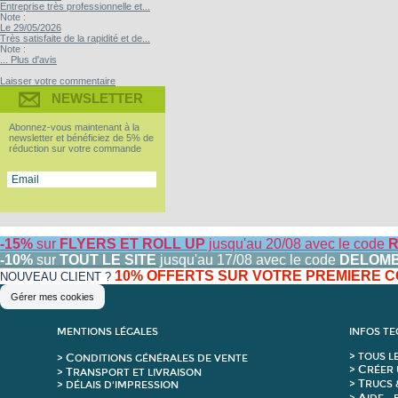
Entreprise très professionnelle et...
Note :
Le 29/05/2026
Très satisfaite de la rapidité et de...
Note :
... Plus d'avis
Laisser votre commentaire
NEWSLETTER
Abonnez-vous maintenant à la
newsletter et bénéficiez de 5% de
réduction sur votre commande
-15%
sur
FLYERS ET ROLL UP
jusqu'au 20/08 avec le code
R
-10%
sur
TOUT LE SITE
jusqu'au 17/08 avec le code
DELOM
10% OFFERTS SUR VOTRE PREMIERE
NOUVEAU CLIENT ?
Gérer mes cookies
MENTIONS LÉGALES
INFOS T
C
>
T
OUS L
>
ONDITIONS GÉNÉRALES DE VENTE
C
>
RÉER 
T
>
RANSPORT ET LIVRAISON
T
>
RUCS 
> DÉLAIS D'IMPRESSION