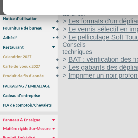
Affiche Petit Format
Affiche à l'unité
Affiche Grand Format
Aide
Brochure/Catalogue
au choix
Brochure piquée
Brochure dos carré collé
Brochure spirale
Notice d'utilisation
>
Les formats d'un déplia
>
Le vernis sélectif en im
Fourniture de bureau
Enveloppe
Papier à lettres
Chemise à rabats
Bloc-notes encollé
Carnets Autocopiants
Magnétique sur mesure
Sous main
>
Le pelliculage Soft Tou
Adhésif
Etiquette autocollante
Sticker Rond
Adhésif sur-mesure
Sticker Vitrine
NEW !
Conseils
Restaurant
techniques
Menu
Set de table
Etui à cigarettes
Porte Addition
Menu Panneau
NEW !
Calendrier 2027
>
BAT : vérification des fi
>
Les gabarits des déplia
Carte de voeux 2027
>
Imprimer un noir profo
Produit de fin d'année
PACKAGING / EMBALLAGE
Cadeau d'entreprise
PLV de comptoir/Chevalets
Panneau & Enseigne
Panneau de chantier
Panneau immobilier
Enseigne Publicitaire
Matière rigide Sur-Mesure
Dibond
Plexiglass
PVC
Aquilux
NEW !
Produit Spécialisé