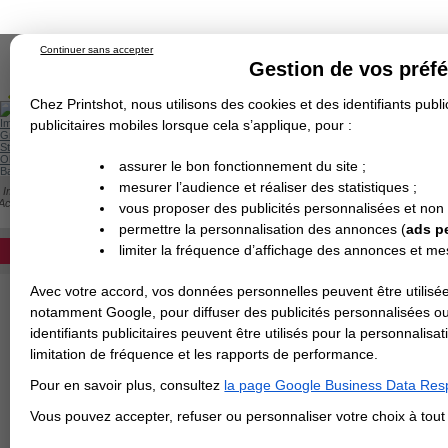
Continuer sans accepter
Gestion de vos préf
Chez Printshot, nous utilisons des cookies et des identifiants public
Impression papier
publicitaires mobiles lorsque cela s’applique, pour :
Grand Format
Stand/PLV
Objet Publicitaire
assurer le bon fonctionnement du site ;
Banderole & bâche
Enseigne
mesurer l’audience et réaliser des statistiques ;
Impression en ligne
>
Flyer & Dépliant & Plaquette
>
Dépliant/Flyer plié
>
Dépliant f
Demande de devis
Accordéons Paysage - 20x15 cm fermé / 60x15 cm ouvert
vous proposer des publicités personnalisées et non
Echantillons
DEVIS PERSONNALISÉ
DÉPLIANT PAYSAGE : 2 PLIS ACCORDÉON
Revendeurs
permettre la personnalisation des annonces (
ads p
Devis pour l'impression de votre déplian
limiter la fréquence d’affichage des annonces et m
REVENDEURS
finitions au choix. Si le papier est égal ou
non pliés.
Avec votre accord, vos données personnelles peuvent être utilisée
Spécial Elections
Papier
notamment Google, pour diffuser des publicités personnalisées o
IMPRESSION 24H
identifiants publicitaires peuvent être utilisés pour la personnali
Finition
limitation de fréquence et les rapports de performance.
Carte de visite
Pour en savoir plus, consultez
la page Google Business Data Resp
Carterie
Carte Indéchirable
Carte de correspondance
Cartes postales
Marque-pages
Carte de Fidélité
Carte PVC
Carte & faire-part
>
Vous avez une command
Vous pouvez accepter, refuser ou personnaliser votre choix à tou
Flyer & Dépliant
Flyer
Flyer rond
Dépliant
Chemise à rabats
Flyer indéchirable
Affiche