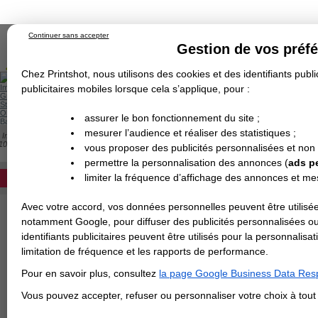
Continuer sans accepter
Gestion de vos préf
Chez Printshot, nous utilisons des cookies et des identifiants public
Impression papier
publicitaires mobiles lorsque cela s’applique, pour :
Grand Format
Stand/PLV
Objet Publicitaire
assurer le bon fonctionnement du site ;
Banderole & bâche
Enseigne
mesurer l’audience et réaliser des statistiques ;
Impression en ligne
>
Flyer & Dépliant & Plaquette
>
Dépliant/Flyer plié
>
Dépliant f
Demande de devis
10x20 cm fermé / 10x40 cm ouvert
vous proposer des publicités personnalisées et non
Echantillons
DEVIS PERSONNALISÉ
DÉPLIANT PAYSAGE : 1 PLI - 10X20CM 
Revendeurs
permettre la personnalisation des annonces (
ads p
Devis pour l'impression de votre dépliant
limiter la fréquence d’affichage des annonces et m
REVENDEURS
finitions au choix. Si le papier est égal ou
non pliés.
Avec votre accord, vos données personnelles peuvent être utilisée
Spécial Elections
Papier
notamment Google, pour diffuser des publicités personnalisées o
IMPRESSION 24H
identifiants publicitaires peuvent être utilisés pour la personnali
Finition
limitation de fréquence et les rapports de performance.
Carte de visite
Pour en savoir plus, consultez
la page Google Business Data Resp
Carterie
Carte Indéchirable
Carte de correspondance
Cartes postales
Marque-pages
Carte de Fidélité
Carte PVC
Carte & faire-part
>
Vous avez une command
Vous pouvez accepter, refuser ou personnaliser votre choix à tou
Flyer & Dépliant
Flyer
Flyer rond
Dépliant
Chemise à rabats
Flyer indéchirable
Affiche