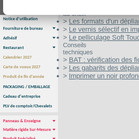
Affiche Petit Format
Affiche à l'unité
Affiche Grand Format
Aide
Brochure/Catalogue
au choix
Brochure piquée
Brochure dos carré collé
Brochure spirale
Notice d'utilisation
>
Les formats d'un déplia
>
Le vernis sélectif en im
Fourniture de bureau
Enveloppe
Papier à lettres
Chemise à rabats
Bloc-notes encollé
Carnets Autocopiants
Magnétique sur mesure
Sous main
>
Le pelliculage Soft Tou
Adhésif
Etiquette autocollante
Sticker Rond
Adhésif sur-mesure
Sticker Vitrine
NEW !
Conseils
Restaurant
techniques
Menu
Set de table
Etui à cigarettes
Porte Addition
Menu Panneau
NEW !
Calendrier 2027
>
BAT : vérification des fi
>
Les gabarits des déplia
Carte de voeux 2027
>
Imprimer un noir profo
Produit de fin d'année
PACKAGING / EMBALLAGE
Cadeau d'entreprise
PLV de comptoir/Chevalets
Panneau & Enseigne
Panneau de chantier
Panneau immobilier
Enseigne Publicitaire
Matière rigide Sur-Mesure
Dibond
Plexiglass
PVC
Aquilux
NEW !
Produit Spécialisé