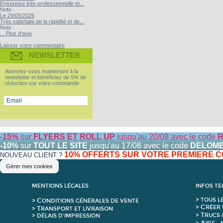
Entreprise très professionnelle et...
Note :
Le 29/05/2026
Très satisfaite de la rapidité et de...
Note :
... Plus d'avis
Laisser votre commentaire
NEWSLETTER
Abonnez-vous maintenant à la
newsletter et bénéficiez de 5% de
réduction sur votre commande
-15%
sur
FLYERS ET ROLL UP
jusqu'au 20/08 avec le code
R
-10%
sur
TOUT LE SITE
jusqu'au 17/08 avec le code
DELOM
10% OFFERTS SUR VOTRE PREMIERE
NOUVEAU CLIENT ?
Gérer mes cookies
MENTIONS LÉGALES
INFOS T
C
>
T
OUS L
>
ONDITIONS GÉNÉRALES DE VENTE
C
>
RÉER 
T
>
RANSPORT ET LIVRAISON
T
>
RUCS 
> DÉLAIS D'IMPRESSION