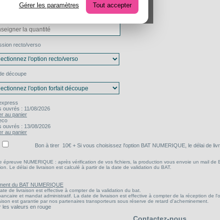
Gérer les paramètres
Tout accepter
ité
ssion recto/verso
de découpe
express
s ouvrés : 11/08/2026
er au panier
eco
s ouvrés : 13/08/2026
er au panier
Bon à tirer
10
€ + Si vous choisissez l'option BAT NUMERIQUE, le délai de liv
une épreuve NUMERIQUE : après vérification de vos fichiers, la production vous envoie un mail de
ion. Le délai de livraison est calculé à partir de la date de validation du BAT.
ement du BAT NUMERIQUE
ate de livraison est effective à compter de la validation du bat.
ancaire et mandat administratif. La date de livraison est effective à compter de la réception de l'
raison est garantie par nos partenaires transporteurs sous réserve de retard d'acheminement.
er les valeurs en rouge
Contactez-nous