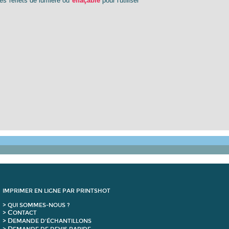
les reflets de lumière ou
effaçable
pour l'utiliser
IMPRIMER EN LIGNE PAR PRINTSHOT
> QUI SOMMES-NOUS ?
C
>
ONTACT
D
>
EMANDE D'ÉCHANTILLONS