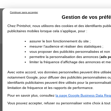
Continuer sans accepter
Gestion de vos préf
Chez Printshot, nous utilisons des cookies et des identifiants public
publicitaires mobiles lorsque cela s’applique, pour :
Impression papier
Grand Format
Stand/PLV
Objet Publicitaire
assurer le bon fonctionnement du site ;
Banderole & bâche
Enseigne
mesurer l’audience et réaliser des statistiques ;
Impression en ligne
>
Adhésif
>
Vinyle Sur-Mesur
Demande de devis
VINYL AD
vous proposer des publicités personnalisées et non
Echantillons
DEVIS PERSONNALISÉ
Revendeurs
permettre la personnalisation des annonces (
ads p
Impression 
limiter la fréquence d’affichage des annonces et m
REVENDEURS
est réalisé
Avec votre accord, vos données personnelles peuvent être utilisée
Spécial Elections
Matiè
notamment Google, pour diffuser des publicités personnalisées o
IMPRESSION 24H
identifiants publicitaires peuvent être utilisés pour la personnali
limitation de fréquence et les rapports de performance.
Carte de visite
Large
Pour en savoir plus, consultez
la page Google Business Data Resp
Carterie
Carte Indéchirable
Carte de correspondance
Cartes postales
Marque-pages
Carte de Fidélité
Carte PVC
Carte & faire-part
Vous pouvez accepter, refuser ou personnaliser votre choix à tou
Flyer & Dépliant
Haute
Flyer
Flyer rond
Dépliant
Chemise à rabats
Flyer indéchirable
Affiche