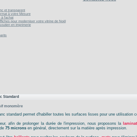
anc et transparent
rmat à votre Mesure
 à l'achat
affiches pour moderniser votre vitrine de Noël
soutien en imprimerie
arits
nc Standard
sif monomère
anc standard permet d'habiller toutes les surfaces lisses pour une utilisation co
rieur, afin de prolonger la durée de l'impression, nous proposons la
lamina
 de
75 microns
en général, directement sur la matière après impression.