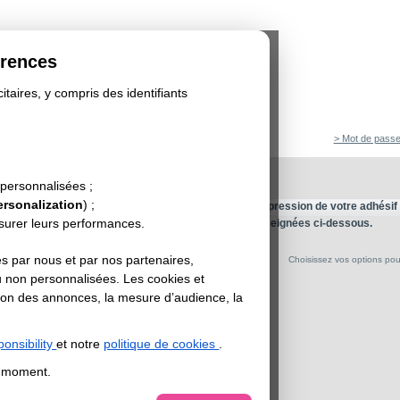
érences
itaires, y compris des identifiants
> Mot de passe
e
>
Vinyle Blanc Standard
HÉSIF BLANC AU FORMAT
 personnalisées ;
ersonalization
) ;
d'adhésifs pour panneaux et affichage intérieur. L'impression de votre adhésif
esurer leurs performances.
e sur-mesure en fonction de la largeur et hauteur renseignées ci-dessous.
s par nous et par nos partenaires,
Choisissez vos options pour 
re
u non personnalisées. Les cookies et
sation des annonces, la mesure d’audience, la
ur en cm
onsibility
et notre
politique de cookies
.
t moment.
ur en cm