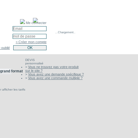
Me connecter
...Chargement..
> Créer mon compte
 oublié
DEVIS
personnalisé
>
Vous ne trouvez pas votre produit
sur le site ?
 grand format
>
Vous avez une demande spécifique ?
>
Vous avez une commande multiple ?
afficher les tarifs