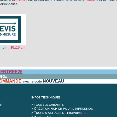
eut-être
brillante
pour exalter les couleurs de la surface,
mate
pour éliminer 
personnalisé.
imum :
10x10 cm
ENTREE26
BRE
 COMMANDE
NOUVEAU
avec le code
INFOS TECHNIQUES
>
T
OUS LES GABARITS
E
C
>
RÉER UN FICHIER POUR L'IMPRESSION
T
>
RUCS & ASTUCES DE L'IMPRIMERIE