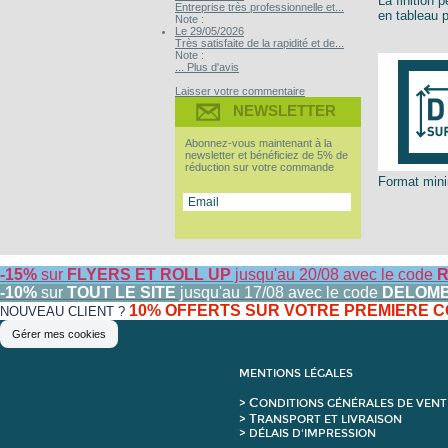
La finition p
Entreprise très professionnelle et...
en tableau 
Note :
Le 29/05/2026
Très satisfaite de la rapidité et de...
Note :
... Plus d'avis
Laisser votre commentaire
NEWSLETTER
Abonnez-vous maintenant à la
newsletter et bénéficiez de 5% de
réduction sur votre commande
Format min
-15%
sur
FLYERS ET ROLL UP
jusqu'au 20/08 avec le code
R
-10%
sur
TOUT LE SITE
jusqu'au 17/08 avec le code
DELOM
10% OFFERTS SUR VOTRE PREMIERE
NOUVEAU CLIENT ?
Gérer mes cookies
MENTIONS LÉGALES
C
>
ONDITIONS GÉNÉRALES DE VENT
T
>
RANSPORT ET LIVRAISON
> DÉLAIS D'IMPRESSION