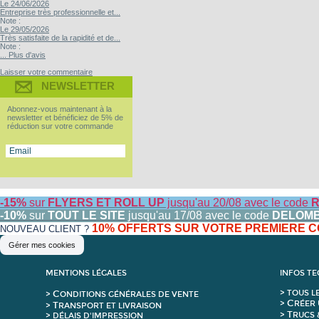
Le 24/06/2026
Entreprise très professionnelle et...
Note :
Le 29/05/2026
Très satisfaite de la rapidité et de...
Note :
... Plus d'avis
Laisser votre commentaire
NEWSLETTER
Abonnez-vous maintenant à la
newsletter et bénéficiez de 5% de
réduction sur votre commande
-15%
sur
FLYERS ET ROLL UP
jusqu'au 20/08 avec le code
R
-10%
sur
TOUT LE SITE
jusqu'au 17/08 avec le code
DELOM
10% OFFERTS SUR VOTRE PREMIERE
NOUVEAU CLIENT ?
Gérer mes cookies
MENTIONS LÉGALES
INFOS T
C
>
T
OUS L
>
ONDITIONS GÉNÉRALES DE VENTE
C
>
RÉER 
T
>
RANSPORT ET LIVRAISON
T
>
RUCS 
> DÉLAIS D'IMPRESSION