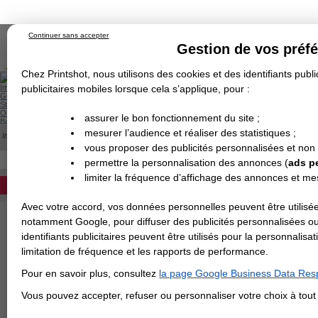
Continuer sans accepter
Gestion de vos préf
Chez Printshot, nous utilisons des cookies et des identifiants public
Impression papier
publicitaires mobiles lorsque cela s’applique, pour :
Grand Format
Stand/PLV
Objet Publicitaire
assurer le bon fonctionnement du site ;
Banderole & bâche
Enseigne
mesurer l’audience et réaliser des statistiques ;
Impression en ligne
>
Kakemono
>
Kakemono suspendu sur-mesure
>
Kakemono s
Demande de devis
Impression d'un kakemono suspendu au for
vous proposer des publicités personnalisées et non
Echantillons
Revendeurs
économique.
DEVIS PERSONNALISÉ
permettre la personnalisation des annonces (
ads p
limiter la fréquence d’affichage des annonces et m
REVENDEURS
Avec votre accord, vos données personnelles peuvent être utilisée
Spécial Elections
notamment Google, pour diffuser des publicités personnalisées o
identifiants publicitaires peuvent être utilisés pour la personnali
IMPRESSION 24H
limitation de fréquence et les rapports de performance.
Carte de visite
Pour en savoir plus, consultez
la page Google Business Data Resp
Carterie
Carte Indéchirable
Carte de correspondance
Cartes postales
Marque-pages
Carte de Fidélité
Carte PVC
Carte & faire-part
Vous pouvez accepter, refuser ou personnaliser votre choix à tou
Flyer & Dépliant
Flyer
Flyer rond
Dépliant
Chemise à rabats
Flyer indéchirable