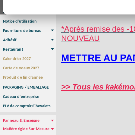
Affiche
Affiche Petit Format
Affiche à l'unité
Affiche Grand Format
Brochure/Catalogue
Brochure piquée
Brochure dos carré collé
Brochure spirale
Notice d'utilisation
*Après remise des -1
Fourniture de bureau
NOUVEAU
Enveloppe
Papier à lettres
Chemise à rabats
Bloc-notes encollé
Carnets Autocopiants
Magnétique sur mesure
Sous main
Adhésif
Etiquette autocollante
Sticker Rond
Adhésif sur-mesure
Sticker Vitrine
NEW !
Restaurant
METTRE AU PA
Menu
Set de table
Etui à cigarettes
Porte Addition
Menu Panneau
NEW !
Calendrier 2027
Carte de voeux 2027
Produit de fin d'année
>> Tous les kakém
PACKAGING / EMBALLAGE
Cadeau d'entreprise
PLV de comptoir/Chevalets
Panneau & Enseigne
Panneau de chantier
Panneau immobilier
Enseigne Publicitaire
Matière rigide Sur-Mesure
Dibond
Plexiglass
PVC
Aquilux
NEW !