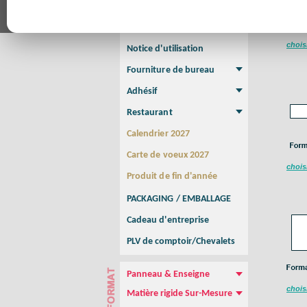
Affiche
Affiche Petit Format
Affiche à l'unité
Affiche Grand Format
Brochure/Catalogue
Brochure piquée
Brochure dos carré collé
Brochure spirale
chois
Notice d'utilisation
Fourniture de bureau
Enveloppe
Papier à lettres
Chemise à rabats
Bloc-notes encollé
Carnets Autocopiants
Magnétique sur mesure
Sous main
Adhésif
Etiquette autocollante
Sticker Rond
Adhésif sur-mesure
Sticker Vitrine
NEW !
Restaurant
Menu
Set de table
Etui à cigarettes
Porte Addition
Menu Panneau
NEW !
Calendrier 2027
Carte de voeux 2027
chois
Produit de fin d'année
PACKAGING / EMBALLAGE
Cadeau d'entreprise
PLV de comptoir/Chevalets
Panneau & Enseigne
Panneau de chantier
Panneau immobilier
Enseigne Publicitaire
chois
Matière rigide Sur-Mesure
Dibond
Plexiglass
PVC
Aquilux
NEW !