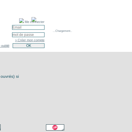
Me connecter
...Chargement..
> Créer mon compte
 oublié
 ouvrés) si