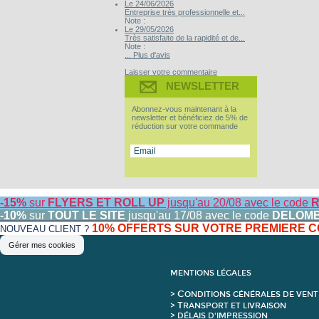
Le 24/06/2026
Entreprise très professionnelle et...
Note :
Le 29/05/2026
Très satisfaite de la rapidité et de...
Note :
... Plus d'avis
Laisser votre commentaire
NEWSLETTER
Abonnez-vous maintenant à la
newsletter et bénéficiez de 5% de
réduction sur votre commande
-15%
sur
FLYERS ET ROLL UP
jusqu'au 20/08 avec le code
R
-10%
sur
TOUT LE SITE
jusqu'au 17/08 avec le code
DELOM
10% OFFERTS SUR VOTRE PREMIERE
NOUVEAU CLIENT ?
Gérer mes cookies
MENTIONS LÉGALES
C
>
ONDITIONS GÉNÉRALES DE VENT
T
>
RANSPORT ET LIVRAISON
> DÉLAIS D'IMPRESSION