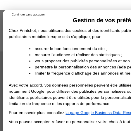
Continuer sans accepter
Gestion de vos préf
Chez Printshot, nous utilisons des cookies et des identifiants public
publicitaires mobiles lorsque cela s’applique, pour :
Impression papier
Grand Format
Stand/PLV
Objet Publicitaire
assurer le bon fonctionnement du site ;
Banderole & bâche
Enseigne
mesurer l’audience et réaliser des statistiques ;
Impression en ligne
>
IMPRESSION 24H
>
Stick
Demande de devis
vous proposer des publicités personnalisées et non
Echantillons
Revendeurs
DEVIS PERSONNALISÉ
permettre la personnalisation des annonces (
ads p
AUTOCO
limiter la fréquence d’affichage des annonces et m
Impression
REVENDEURS
la command
Avec votre accord, vos données personnelles peuvent être utilisée
Spécial Elections
notamment Google, pour diffuser des publicités personnalisées o
identifiants publicitaires peuvent être utilisés pour la personnali
IMPRESSION 24H
> CHOISI
limitation de fréquence et les rapports de performance.
Carte de visite
Pour en savoir plus, consultez
la page Google Business Data Resp
Carterie
Carte Indéchirable
Carte de correspondance
Cartes postales
Marque-pages
Carte de Fidélité
Carte PVC
Carte & faire-part
Vous pouvez accepter, refuser ou personnaliser votre choix à tou
Flyer & Dépliant
Flyer
Flyer rond
Dépliant
Chemise à rabats
Flyer indéchirable