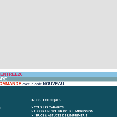
ENTREE26
BRE
 COMMANDE
NOUVEAU
avec le code
INFOS TECHNIQUES
>
T
OUS LES GABARITS
E
C
>
RÉER UN FICHIER POUR L'IMPRESSION
T
>
RUCS & ASTUCES DE L'IMPRIMERIE