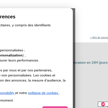
érences
itaires, y compris des identifiants
> Mot de passe
er 24H
>
Etiquette Autocollante Papier 24H
 personnalisées ;
ersonalization
) ;
LLANT PAPIER 24H
esurer leurs performances.
 rapide de vos stickers sur
papier blanc velin
: livraison en 24H (jours
e est passée avant 10h.
s par nous et par nos partenaires,
u non personnalisées. Les cookies et
sation des annonces, la mesure d’audience, la
R LE FORMAT
:
onsibility
et notre
politique de cookies
.
t moment.