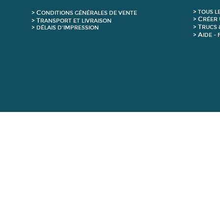
C
>
T
OUS L
>
ONDITIONS GÉNÉRALES DE VENTE
C
>
RÉER 
T
>
RANSPORT ET LIVRAISON
T
>
RUCS 
> DÉLAIS D'IMPRESSION
A
>
IDE -