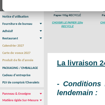
Affiche
Affiche Petit Format
Affiche à l'unité
Affiche Grand Format
Brochure/Catalogue
Brochure piquée
Brochure dos carré collé
Brochure spirale
Notice d'utilisation
CHOISIR LE PAPIER 115g
CHO
Fourniture de bureau
RECYCLE
Enveloppe
Papier à lettres
Chemise à rabats
Bloc-notes encollé
Carnets Autocopiants
Magnétique sur mesure
Sous main
Adhésif
Etiquette autocollante
Sticker Rond
Adhésif sur-mesure
Sticker Vitrine
NEW !
Restaurant
Menu
Set de table
Etui à cigarettes
Porte Addition
Menu Panneau
NEW !
Calendrier 2027
Carte de voeux 2027
Produit de fin d'année
La livraison 2
PACKAGING / EMBALLAGE
Cadeau d'entreprise
- Conditions 
PLV de comptoir/Chevalets
lendemain :
Panneau & Enseigne
Panneau de chantier
Panneau immobilier
Enseigne Publicitaire
Matière rigide Sur-Mesure
Dibond
Plexiglass
PVC
Aquilux
NEW !