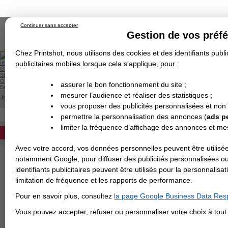
Continuer sans accepter
Gestion de vos préf
Chez Printshot, nous utilisons des cookies et des identifiants public
Impression papier
publicitaires mobiles lorsque cela s’applique, pour :
Grand Format
Stand/PLV
Objet Publicitaire
assurer le bon fonctionnement du site ;
Banderole & bâche
Enseigne
mesurer l’audience et réaliser des statistiques ;
Impression en ligne
>
IMPRESSION 24H
>
Affiche 24H
Demande de devis
vous proposer des publicités personnalisées et non
Echantillons
Revendeurs
DEVIS PERSONNALISÉ
permettre la personnalisation des annonces (
ads p
AFFICHE 24H
limiter la fréquence d’affichage des annonces et m
Impression rapide de vos affiches publi
REVENDEURS
pour toute commande passée avant 1
Avec votre accord, vos données personnelles peuvent être utilisée
Spécial Elections
notamment Google, pour diffuser des publicités personnalisées o
identifiants publicitaires peuvent être utilisés pour la personnali
IMPRESSION 24H
>
CHOISIR LE PAP
limitation de fréquence et les rapports de performance.
Carte de visite
Pour en savoir plus, consultez
la page Google Business Data Resp
Carterie
Carte Indéchirable
Carte de correspondance
Cartes postales
Marque-pages
Carte de Fidélité
Carte PVC
Carte & faire-part
Vous pouvez accepter, refuser ou personnaliser votre choix à tou
Flyer & Dépliant
Flyer
Flyer rond
Dépliant
Chemise à rabats
Flyer indéchirable