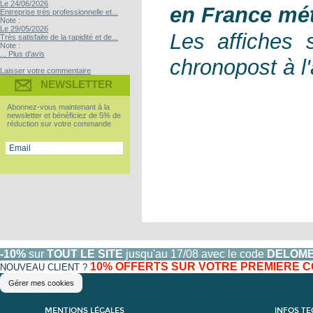
Le 24/06/2026
en France mét
Entreprise très professionnelle et...
Note :
Le 29/05/2026
Les affiches 
Très satisfaite de la rapidité et de...
Note :
... Plus d'avis
chronopost à l'
Laisser votre commentaire
NEWSLETTER
Abonnez-vous maintenant à la
newsletter et bénéficiez de 5% de
réduction sur votre commande
-10%
sur
TOUT LE SITE
jusqu'au 17/08 avec le code
DELOM
10% OFFERTS SUR VOTRE PREMIERE
NOUVEAU CLIENT ?
Gérer mes cookies
MENTIONS LÉGALES
INFOS T