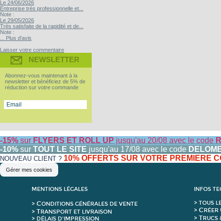
Le 24/06/2026
Entreprise très professionnelle et...
Note :
Le 29/05/2026
Très satisfaite de la rapidité et de...
Note :
... Plus d'avis
Laisser votre commentaire
NEWSLETTER
Abonnez-vous maintenant à la
newsletter et bénéficiez de 5% de
réduction sur votre commande
-15%
sur
FLYERS ET ROLL UP
jusqu'au 20/08 avec le code
R
-10%
sur
TOUT LE SITE
jusqu'au 17/08 avec le code
DELOM
10% OFFERTS SUR VOTRE PREMIERE
NOUVEAU CLIENT ?
Gérer mes cookies
MENTIONS LÉGALES
INFOS T
C
>
T
OUS L
>
ONDITIONS GÉNÉRALES DE VENTE
C
>
RÉER 
T
>
RANSPORT ET LIVRAISON
T
>
RUCS 
> DÉLAIS D'IMPRESSION