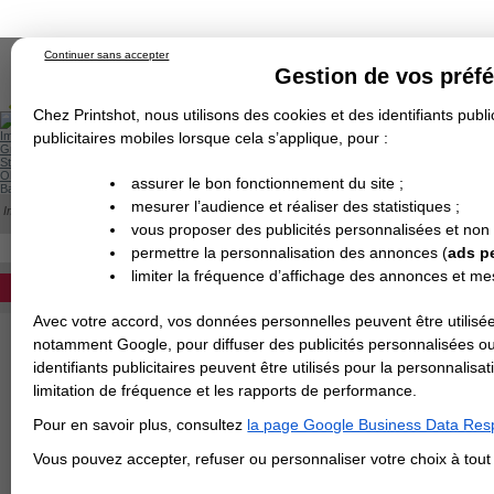
Continuer sans accepter
Gestion de vos préf
Chez Printshot, nous utilisons des cookies et des identifiants public
Impression papier
publicitaires mobiles lorsque cela s’applique, pour :
Grand Format
Stand/PLV
Objet Publicitaire
assurer le bon fonctionnement du site ;
Banderole & bâche
Enseigne
mesurer l’audience et réaliser des statistiques ;
Impression en ligne
>
IMPRESSION 24H
>
Carte de visite 24H
>
Carte de visite fo
Demande de devis
vous proposer des publicités personnalisées et non
Echantillons
Revendeurs
DEVIS PERSONNALISÉ
permettre la personnalisation des annonces (
ads p
CARTE DE VISITE FORMAT LO
limiter la fréquence d’affichage des annonces et m
Impression rapide de vos cartes en f
REVENDEURS
avec coins droits
: livraison en 24H (
Avec votre accord, vos données personnelles peuvent être utilisée
Spécial Elections
notamment Google, pour diffuser des publicités personnalisées o
identifiants publicitaires peuvent être utilisés pour la personnali
IMPRESSION 24H
> CHOISIR LE FORMAT
:
limitation de fréquence et les rapports de performance.
Carte de visite
Pour en savoir plus, consultez
la page Google Business Data Resp
Carterie
Carte Indéchirable
Carte de correspondance
Cartes postales
Marque-pages
Carte de Fidélité
Carte PVC
Carte & faire-part
Vous pouvez accepter, refuser ou personnaliser votre choix à tou
Flyer & Dépliant
Flyer
Flyer rond
Dépliant
Chemise à rabats
Flyer indéchirable