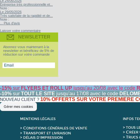
Le 24/06/2026
Entreprise très professionnelle et...
Note :
Le 29/05/2026
Très satisfaite de la rapidité et de...
Note :
... Plus d'avis
Laisser votre commentaire
NEWSLETTER
Abonnez-vous maintenant à la
newsletter et bénéficiez de 5% de
réduction sur votre commande
-15%
sur
FLYERS ET ROLL UP
jusqu'au 20/08 avec le code
R
-10%
sur
TOUT LE SITE
jusqu'au 17/08 avec le code
DELOM
10% OFFERTS SUR VOTRE PREMIERE
NOUVEAU CLIENT ?
Gérer mes cookies
MENTIONS LÉGALES
INFOS T
C
>
T
OUS L
>
ONDITIONS GÉNÉRALES DE VENTE
C
>
RÉER 
T
>
RANSPORT ET LIVRAISON
T
>
RUCS 
> DÉLAIS D'IMPRESSION