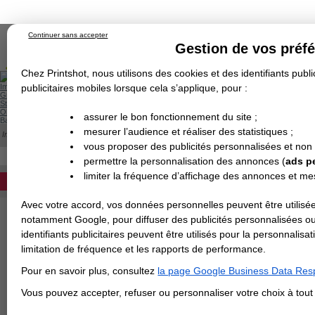
Continuer sans accepter
Gestion de vos préf
Chez Printshot, nous utilisons des cookies et des identifiants public
Impression papier
publicitaires mobiles lorsque cela s’applique, pour :
Grand Format
Stand/PLV
Objet Publicitaire
assurer le bon fonctionnement du site ;
Banderole & bâche
Enseigne
mesurer l’audience et réaliser des statistiques ;
Impression en ligne
>
Gabarit Vinyle à l'unité
Demande de devis
vous proposer des publicités personnalisées et non
Echantillons
TELECHARGEMENT EN LIGNE DES
Revendeurs
DEVIS PERSONNALISÉ
permettre la personnalisation des annonces (
ads p
limiter la fréquence d’affichage des annonces et m
REVENDEURS
Tous les gabarits des vinyles à l
Les gabarits sont disponibles en JPG, 
Avec votre accord, vos données personnelles peuvent être utilisée
Spécial Elections
Cliquez sur le format souhaité pour tél
notamment Google, pour diffuser des publicités personnalisées o
IMPRESSION 24H
identifiants publicitaires peuvent être utilisés pour la personnali
limitation de fréquence et les rapports de performance.
Exemple de gabarit
Carte de visite
Pour en savoir plus, consultez
la page Google Business Data Resp
Carterie
Carte Indéchirable
Carte de correspondance
Cartes postales
Marque-pages
Carte de Fidélité
Carte PVC
Carte & faire-part
Vous pouvez accepter, refuser ou personnaliser votre choix à tou
Flyer & Dépliant
Flyer
Flyer rond
Dépliant
Chemise à rabats
Flyer indéchirable