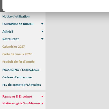
Affiche
Affiche Petit Format
Affiche à l'unité
Affiche Grand Format
Brochure/Catalogue
Brochure piquée
Brochure dos carré collé
Brochure spirale
Notice d'utilisation
Fourniture de bureau
Enveloppe
Papier à lettres
Chemise à rabats
Bloc-notes encollé
Carnets Autocopiants
Magnétique sur mesure
Sous main
Adhésif
Etiquette autocollante
Sticker Rond
Adhésif sur-mesure
Sticker Vitrine
NEW !
Restaurant
Menu
Set de table
Etui à cigarettes
Porte Addition
Menu Panneau
NEW !
Calendrier 2027
Carte de voeux 2027
Produit de fin d'année
PACKAGING / EMBALLAGE
Cadeau d'entreprise
PLV de comptoir/Chevalets
Panneau & Enseigne
Panneau de chantier
Panneau immobilier
Enseigne Publicitaire
Matière rigide Sur-Mesure
Dibond
Plexiglass
PVC
Aquilux
NEW !