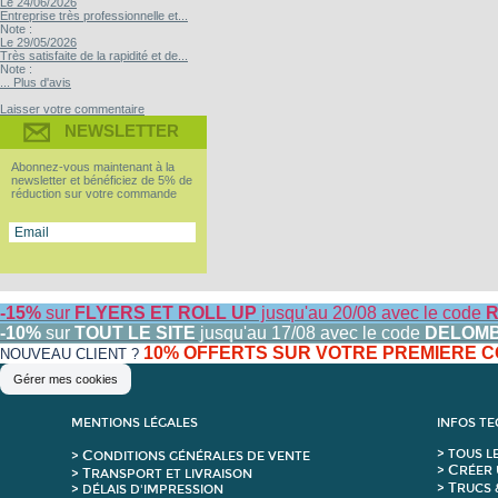
Le 24/06/2026
Entreprise très professionnelle et...
Note :
Le 29/05/2026
Très satisfaite de la rapidité et de...
Note :
... Plus d'avis
Laisser votre commentaire
NEWSLETTER
Abonnez-vous maintenant à la
newsletter et bénéficiez de 5% de
réduction sur votre commande
-15%
sur
FLYERS ET ROLL UP
jusqu'au 20/08 avec le code
R
-10%
sur
TOUT LE SITE
jusqu'au 17/08 avec le code
DELOM
10% OFFERTS SUR VOTRE PREMIERE
NOUVEAU CLIENT ?
Gérer mes cookies
MENTIONS LÉGALES
INFOS T
C
>
T
OUS L
>
ONDITIONS GÉNÉRALES DE VENTE
C
>
RÉER 
T
>
RANSPORT ET LIVRAISON
T
>
RUCS 
> DÉLAIS D'IMPRESSION