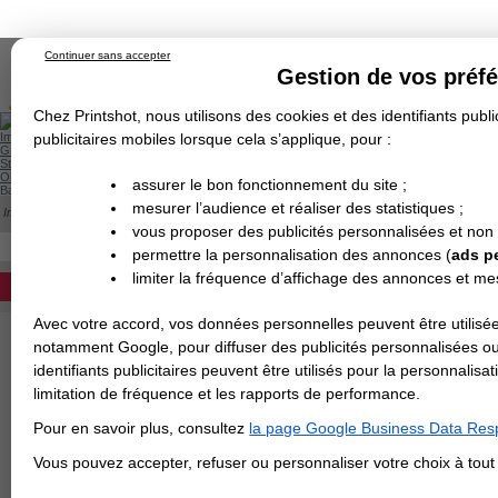
Continuer sans accepter
Gestion de vos préf
Chez Printshot, nous utilisons des cookies et des identifiants public
Impression papier
publicitaires mobiles lorsque cela s’applique, pour :
Grand Format
Stand/PLV
Objet Publicitaire
assurer le bon fonctionnement du site ;
Banderole & bâche
Enseigne
mesurer l’audience et réaliser des statistiques ;
Impression en ligne
>
Gabarits des sets de table
Demande de devis
vous proposer des publicités personnalisées et non
Echantillons
TELECHARGEMENT DES GABARIT
Revendeurs
DEVIS PERSONNALISÉ
permettre la personnalisation des annonces (
ads p
limiter la fréquence d’affichage des annonces et m
REVENDEURS
tous les gabarits des sets de ta
Les gabarits sont disponibles en JPG, 
Avec votre accord, vos données personnelles peuvent être utilisée
Spécial Elections
Cliquez sur le format souhaité pour tél
notamment Google, pour diffuser des publicités personnalisées o
IMPRESSION 24H
identifiants publicitaires peuvent être utilisés pour la personnali
Format
A3 ou 29.7x42 cm
limitation de fréquence et les rapports de performance.
Carte de visite
Pour en savoir plus, consultez
la page Google Business Data Resp
Carterie
Carte Indéchirable
Carte de correspondance
Cartes postales
Marque-pages
Carte de Fidélité
Carte PVC
Carte & faire-part
Vous pouvez accepter, refuser ou personnaliser votre choix à tou
Flyer & Dépliant
Flyer
Flyer rond
Dépliant
Chemise à rabats
Flyer indéchirable