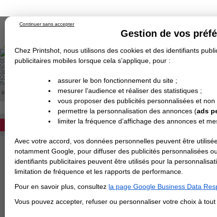
Continuer sans accepter
Gestion de vos préf
Chez Printshot, nous utilisons des cookies et des identifiants public
Impression papier
publicitaires mobiles lorsque cela s’applique, pour :
Grand Format
Stand/PLV
Objet Publicitaire
assurer le bon fonctionnement du site ;
Banderole & bâche
Enseigne
mesurer l’audience et réaliser des statistiques ;
Impression en ligne
>
Les gabarits cartes postales
Demande de devis
vous proposer des publicités personnalisées et non
Echantillons
TELECHARGEMENT LES GABARI
Revendeurs
DEVIS PERSONNALISÉ
permettre la personnalisation des annonces (
ads p
limiter la fréquence d’affichage des annonces et m
REVENDEURS
tous les gabarits des cartes pos
Avec votre accord, vos données personnelles peuvent être utilisée
Les gabarits sont disp
Spécial Elections
notamment Google, pour diffuser des publicités personnalisées o
INDESIGN.
IMPRESSION 24H
identifiants publicitaires peuvent être utilisés pour la personnali
Cliquez sur le format s
limitation de fréquence et les rapports de performance.
correspondants :
Carte de visite
Pour en savoir plus, consultez
la page Google Business Data Resp
Carterie
Carte Indéchirable
Carte de correspondance
Cartes postales
Marque-pages
Carte de Fidélité
Carte PVC
Carte & faire-part
Vous pouvez accepter, refuser ou personnaliser votre choix à tou
Flyer & Dépliant
Format
10x15
cm
Flyer
Flyer rond
Dépliant
Chemise à rabats
Flyer indéchirable