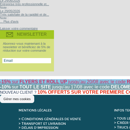
Le 24/06/2026
Entreprise très professionnelle et...
Note :
Le 29/05/2026
Très satisfaite de la rapidité et de...
Note :
... Plus d'avis
Laisser votre commentaire
NEWSLETTER
Abonnez-vous maintenant à la
newsletter et bénéficiez de 5% de
réduction sur votre commande
-15%
sur
FLYERS ET ROLL UP
jusqu'au 20/08 avec le code
R
-10%
sur
TOUT LE SITE
jusqu'au 17/08 avec le code
DELOM
10% OFFERTS SUR VOTRE PREMIERE
NOUVEAU CLIENT ?
Gérer mes cookies
MENTIONS LÉGALES
INFOS T
C
>
T
OUS L
>
ONDITIONS GÉNÉRALES DE VENTE
C
>
RÉER 
T
>
RANSPORT ET LIVRAISON
T
>
RUCS 
> DÉLAIS D'IMPRESSION