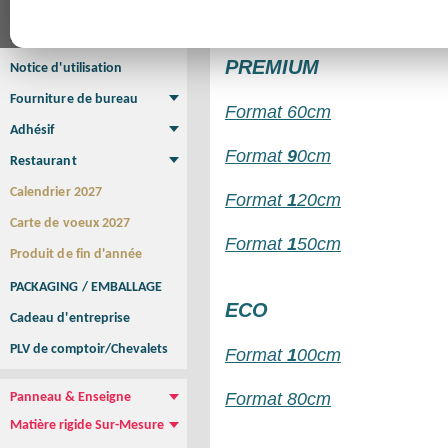
correspondants :
Affiche
Affiche Petit Format
Affiche à l'unité
Affiche Grand Format
Brochure/Catalogue
Brochure piquée
Brochure dos carré collé
Brochure spirale
PREMIUM
Notice d'utilisation
Fourniture de bureau
Format
60cm
Enveloppe
Papier à lettres
Chemise à rabats
Bloc-notes encollé
Carnets Autocopiants
Magnétique sur mesure
Sous main
Adhésif
Etiquette autocollante
Sticker Rond
Adhésif sur-mesure
Sticker Vitrine
NEW !
Format
9
0cm
Restaurant
Menu
Set de table
Etui à cigarettes
Porte Addition
Menu Panneau
NEW !
Calendrier 2027
Format
1
20cm
Carte de voeux 2027
Format
1
50cm
Produit de fin d'année
PACKAGING / EMBALLAGE
ECO
Cadeau d'entreprise
PLV de comptoir/Chevalets
Format
1
00cm
Format 80cm
Panneau & Enseigne
Panneau de chantier
Panneau immobilier
Enseigne Publicitaire
Matière rigide Sur-Mesure
Dibond
Plexiglass
PVC
Aquilux
NEW !