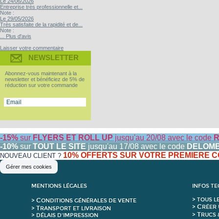
Le 24/06/2026
Entreprise très professionnelle et...
Note :
Le 29/05/2026
Très satisfaite de la rapidité et de...
Note :
... Plus d'avis
Laisser votre commentaire
NEWSLETTER
Abonnez-vous maintenant à la
newsletter et bénéficiez de 5% de
réduction sur votre commande
-15%
sur
FLYERS ET ROLL UP
jusqu'au 20/08 avec le code
R
-10%
sur
TOUT LE SITE
jusqu'au 17/08 avec le code
DELOM
10% OFFERTS SUR VOTRE PREMIERE
NOUVEAU CLIENT ?
Gérer mes cookies
MENTIONS LÉGALES
INFOS T
C
>
T
OUS L
>
ONDITIONS GÉNÉRALES DE VENTE
C
>
RÉER 
T
>
RANSPORT ET LIVRAISON
T
>
RUCS 
> DÉLAIS D'IMPRESSION