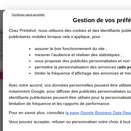
Continuer sans accepter
Gestion de vos préf
Chez Printshot, nous utilisons des cookies et des identifiants public
Impression papier
publicitaires mobiles lorsque cela s’applique, pour :
Grand Format
Stand/PLV
Objet Publicitaire
assurer le bon fonctionnement du site ;
Banderole & bâche
Enseigne
mesurer l’audience et réaliser des statistiques ;
Impression en ligne
>
Gabarits Totems
Demande de devis
vous proposer des publicités personnalisées et non
Echantillons
Revendeurs
DEVIS PERSONNALISÉ
permettre la personnalisation des annonces (
ads p
TELECHARGEMENT EN LIGNE D
limiter la fréquence d’affichage des annonces et m
REVENDEURS
Avec votre accord, vos données personnelles peuvent être utilisée
Spécial Elections
notamment Google, pour diffuser des publicités personnalisées o
IMPRESSION 24H
identifiants publicitaires peuvent être utilisés pour la personnali
limitation de fréquence et les rapports de performance.
tous les gabarits des Totems
Carte de visite
Les gabarits sont disp
Pour en savoir plus, consultez
la page Google Business Data Resp
Carterie
INDESIGN.
Carte Indéchirable
Carte de correspondance
Cartes postales
Marque-pages
Carte de Fidélité
Carte PVC
Carte & faire-part
Vous pouvez accepter, refuser ou personnaliser votre choix à tou
Flyer & Dépliant
Cliquez sur le format s
Flyer
Flyer rond
Dépliant
Chemise à rabats
Flyer indéchirable