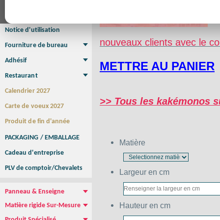
Affiche Petit Format
Affiche à l'unité
Affiche Grand Format
Brochure/Catalogue
Brochure piquée
Brochure dos carré collé
Brochure spirale
Notice d'utilisation
nouveaux clients avec le
Fourniture de bureau
Enveloppe
Papier à lettres
Chemise à rabats
Bloc-notes encollé
Carnets Autocopiants
Magnétique sur mesure
Sous main
Adhésif
METTRE AU PANIER
Etiquette autocollante
Sticker Rond
Adhésif sur-mesure
Sticker Vitrine
NEW !
Restaurant
Menu
Set de table
Etui à cigarettes
Porte Addition
Menu Panneau
NEW !
Calendrier 2027
>> Tous les kakémonos 
Carte de voeux 2027
Produit de fin d'année
PACKAGING / EMBALLAGE
Matière
Cadeau d'entreprise
PLV de comptoir/Chevalets
Largeur en cm
Panneau & Enseigne
Panneau de chantier
Panneau immobilier
Enseigne Publicitaire
Hauteur en cm
Matière rigide Sur-Mesure
Dibond
Plexiglass
PVC
Aquilux
NEW !
Produit Spécialisé