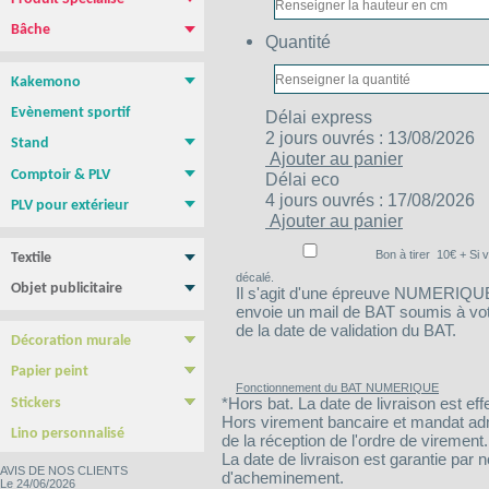
Magnétique pour vehicule
Film repositionnable Yupo Tako
Vinyle spécial sol
Papier peint
Bâche
Quantité
Bâche PVC standard
Bâche M1 anti-feu
Bâche micro-perforée Mesh
Bâche micro-perforée M1
Bâche SANS PVC
Bâche en Tissus
Toile canvas
Kakemono
Roll-up
Photocall
Banner
Kakemono Suspendu
Produits Associés
Evènement sportif
Délai
express
2 jours ouvrés : 13/08/2026
Stand
Ajouter au panier
Stand parapluie
Stand Pop-Up
Murs d'images
Totems
Comptoir & PLV
Délai
eco
Comptoir & borne d'accueil
PLV de comptoir/Chevalets
Présentoirs
Tables, chaises, Mange Debout
Cadre tissu tendu
NEW !
4 jours ouvrés : 17/08/2026
PLV pour extérieur
Ajouter au panier
Stop trottoir Economique
Stop trottoir lesté
Roll-up double face
Tentes - Barnums
Drapeau Publicitaire - Oriflamme
Bon à tirer
10
€ + Si 
Textile
Tee shirt & Polo
Sweat Shirt
décalé.
Objet publicitaire
Il s'agit d'une épreuve NUMERIQUE :
Sac publicitaire
Mug personnalisé
Clé USB
Stylo personnalisé
Carnet personnalisé
Gamme BIC
Confiseries
envoie un mail de BAT soumis à votre
de la date de validation du BAT.
Décoration murale
Poster & Affiche papier
Photo sur plexiglass
Photo sur aluminium
Photo sur PVC
Tableau imprimé Veleda
Papier peint
Fonctionnement du BAT NUMERIQUE
Papier Peint autocollant
Papier peint Pré-encollé
*Hors bat. La date de livraison est eff
Stickers
Hors virement bancaire et mandat admin
Yupo Tako : le sticker sans colle
Bubble free : Le sticker sans bulle
Lino personnalisé
de la réception de l'ordre de virement.
La date de livraison est garantie par 
AVIS DE NOS CLIENTS
d'acheminement.
Le 24/06/2026