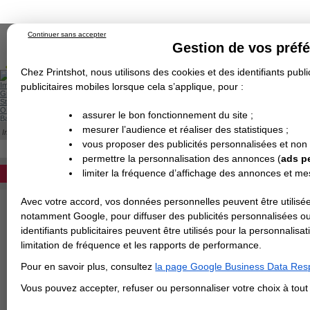
Continuer sans accepter
Gestion de vos préf
Chez Printshot, nous utilisons des cookies et des identifiants public
Impression papier
publicitaires mobiles lorsque cela s’applique, pour :
Grand Format
Stand/PLV
Objet Publicitaire
assurer le bon fonctionnement du site ;
Banderole & bâche
Enseigne
mesurer l’audience et réaliser des statistiques ;
Impression en ligne
>
Kakemono
>
Kakemono suspendu sur-mesure
>
Kakemono s
Demande de devis
KAKEMONO SUSPENDU STANDARD 80X
vous proposer des publicités personnalisées et non
Echantillons
DEVIS PERSONNALISÉ
Revendeurs
permettre la personnalisation des annonces (
ads p
Impression d'un kakemono suspendu au for
limiter la fréquence d’affichage des annonces et m
REVENDEURS
au choix : express 48H, standard ou éco
Avec votre accord, vos données personnelles peuvent être utilisée
Spécial Elections
notamment Google, pour diffuser des publicités personnalisées o
IMPRESSION 24H
identifiants publicitaires peuvent être utilisés pour la personnali
limitation de fréquence et les rapports de performance.
Carte de visite
Pour en savoir plus, consultez
la page Google Business Data Resp
Carterie
Carte Indéchirable
Carte de correspondance
Cartes postales
Marque-pages
Carte de Fidélité
Carte PVC
Carte & faire-part
Vous pouvez accepter, refuser ou personnaliser votre choix à tou
Flyer & Dépliant
Flyer
Flyer rond
Dépliant
Chemise à rabats
Flyer indéchirable
Affiche