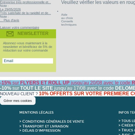
Veuillez vérifier les valeurs en rou
Entreprise très professionnelle et...
Note :
Le 29/05/2026
Très satisfaite de la rapidité et de...
Aide
Note :
au choix
... Plus d'avis
Conseils
techniques
Laisser votre commentaire
NEWSLETTER
Abonnez-vous maintenant à la
newsletter et bénéficiez de 5% de
réduction sur votre commande
-15%
sur
FLYERS ET ROLL UP
jusqu'au 20/08 avec le code
R
-10%
sur
TOUT LE SITE
jusqu'au 17/08 avec le code
DELOM
10% OFFERTS SUR VOTRE PREMIERE
NOUVEAU CLIENT ?
Gérer mes cookies
MENTIONS LÉGALES
INFOS T
C
>
T
OUS L
>
ONDITIONS GÉNÉRALES DE VENTE
C
>
RÉER 
T
>
RANSPORT ET LIVRAISON
T
>
RUCS 
> DÉLAIS D'IMPRESSION